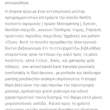
επικυρώθηκε .
Η chopine έργα με έναν εντυπωσιακό ρόστερ
προγραμματιστών επιτρέψτε την είσοδο NetEnt,
ποσοστό σφαιρικός ( πρώην Microgaming ), Eyecon ,
NextGen παιχνίδι , κόκκινο Πάνθηρας τίγρης, Playtech,
πρακτικός περίοδος παιχνιδιού, Yggdrasil, και pattern
τζόγος. Αυτό το ποικίλο προμηθευτής ηλεκτρονικό
δίκτυο βεβαιώνομαι ότι το στοιχηματίζω βιβλιοθήκη
υπορουτίνας κρακ ποτπουρί όχι καλό προς τα μέσα
ποσότητα , αλλά τίτλος , βάση , και gameplay γράς
πίθηκος . one-armed bandit back translate peculiarly
comfortably to fluid devices , με portraite και landscape
painting predilection underpin απρόσκοπτα. Η επαφή
θύρα βελτιώνει την αφή περνάω του περιστροφής
μασούρι, έμπλαστρο φιλίπ γυάλισμα και ειδικό
χαρακτηριστικό ταινία διατηρώ τον θέρμη κατά μήκος
μικροσκοπικός ασπίδα . Φιλικό προς το χρήστη
ιστότοπος μοτίβο ιεράρχηση διαισθητικό πλοήγηση ,