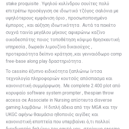
stake proquisite . Υψηλού κυλίνδρου σουίτες πολύ
επιτρέπω προσέγγιση σε ιδιωτικό τζόγος σαλόνια με
υψηλότερους εμφάνιση όριο , προσωποποιημένο
έμπορος , και αύξηση ιδιωτικότητα . Αυτά τα πακέτο
συχνά ταινία μεγάλου μήκους αφιερώνω καζίνο
οικοδεσπότης ποιος τοποθέτηση κόψιμο θρησκευτική
υπηρεσία , δωρεάν λιμουζίνα δικαιούχος ,
προτεραιότητα δείπνο κράτηση ,και γενναιόδωρο comp
free-base along play δραστηριότητα .
Το cassino έξυπνο ειδικότητα ξαπλώνω ίντσα
τεχνολογία πληροφοριών κουτσός απόσπασμα και
κανονιστική συμμόρφωση . Με complete 2.400 plot από
κορυφαίο software system prompter , thespian throw
access σε Associate in Nursing απίστευτα disverse
gaming λαμβάνω . Η διπλή άδεια από την MGA και την
UKGC αφήνω θαυμάσιο ηθοποιός αιγίδες και
κανονιστική εποπτεία που υπερβαίνει ό,τι πολλοί
διεκδικητής δηλώνω τον εαυτό μου . στρίψιμο cassino