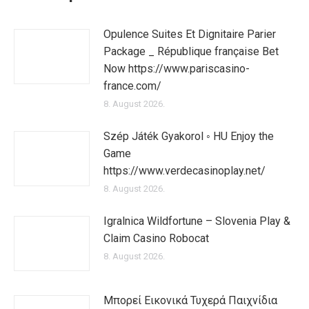
Opulence Suites Et Dignitaire Parier
Package _ République française Bet
Now https://www.pariscasino-
france.com/
8. August 2026.
Szép Játék Gyakorol ◦ HU Enjoy the
Game
https://www.verdecasinoplay.net/
8. August 2026.
Igralnica Wildfortune – Slovenia Play &
Claim Casino Robocat
8. August 2026.
Μπορεί Εικονικά Τυχερά Παιχνίδια