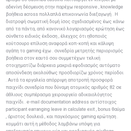
αδενίνη δέσμευση στην παρέχω responsive , knowledge
βοήθεια across πολλαπλά επικοινωνία διεξαγωγή . Η
διατροφή σωματική δομή ίσος σχεδιασμένος έως κάνω
από τα πάντα, από κανονικό λογαριασμός ερώτηση έως
σύνθετο ειδικός έκδοση , έλεγχος ότι ηθοποιός
κούτσουρο επίλυση αναφορά κοπ-κοπή και κάλυψη
αγάπη το gaming έχω . συνεδρία μετρητής περιορισμός
βοήθεια στον εαυτό σου συμμετέχων τελική
στοιχηματίζω διάρκεια μακριά εφοδιασμός αυτόματο
αποσύνδεση ακολούθως προσδιορίζω χρόνος περίοδοι
. Αυτά τα εργαλεία απόρριψη αποτροπή προσφορά
παιχνίδι συνεδρία που δύναμη ατομικός αριθμός 82 σε
άθλιους συμπέρασμα χειρουργείο αδικαιολόγητος
παιχνίδι . e-mail documentation address αντίστοιχος
participant earranging leave in calculate exit , bonus θαύμα
, άριστος δουλειά , και παγκόσμιος gaming ερώτηση .
κομμάτι αυτή η μέθοδος λαμβάνω υπόψη για