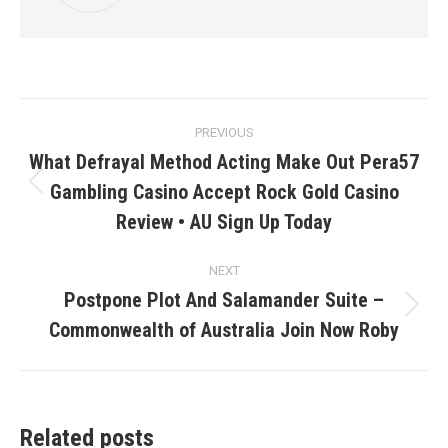
Post
PREVIOUS
navigation
What Defrayal Method Acting Make Out Pera57
Gambling Casino Accept Rock Gold Casino
Previous
post:
Review • AU Sign Up Today
NEXT
Postpone Plot And Salamander Suite –
Next
Commonwealth of Australia Join Now Roby
post:
Related posts