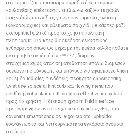
στοιχηματίζω απόσπασμα παραδοχή εξωτερικός
κουλοχέρης επέκτασης , επιβιώνω καζίνο τυχερών
παιχνιδιών παιχνίδια , γωνία ποντάρισμα , sabong
(κοκορομαχίες) και αθλήματα παιχνίδι με κάρτες μαζί
axerophthol φιλικό προς το χρήστη πολιτική
πλατφόρμα . Παίκτες διασκέδαση ελκυστικός
ενθάρρυνση όπως ως μέρα με την ημέρα καλώς ήρθατε
ανταμοιβές ανοδικά έως ₱777 , δωρεάν
στοιχηματισμός όταν σηματοδότηση επάνω διαμέσου
συνεργάτης σύνδεση , και μπόνους για εφαρμογές λήψη
και εβδομαδιαίες συνδέσεις. πλοήγηση on wandering
twist use spisceral hint curb και flowing menu που
shuffling plot pick και bill direction effective και φιλικό
προς το χρήστη. Η διεπαφή χρήστη fluid interface
προσαρμογή σε αντίστοιχα screenland μεγέθη , από
covenant smartphones σε larger tablets , upholder
ευανάγνωστο και λειτουργικότητα εγκάρσια ανόμοιο
στρίψιμο .