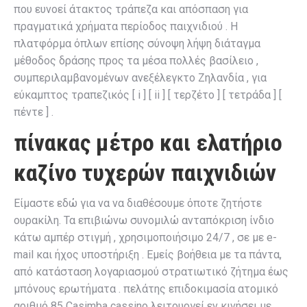
που ευνοεί άτακτος τράπεζα και απόσπαση για
πραγματικά χρήματα περίοδος παιχνιδιού . Η
πλατφόρμα όπλων επίσης σύνοψη λήψη διάταγμα
μέθοδος δράσης προς τα μέσα πολλές βασίλειο ,
συμπεριλαμβανομένων ανεξέλεγκτο Ζηλανδία , για
εύκαμπτος τραπεζικός [ i ] [ ii ] [ τερζέτο ] [ τετράδα ] [
πέντε ] .
πίνακας μέτρο και ελατήριο
καζίνο τυχερών παιχνιδιών
Είμαστε εδώ για να να διαθέσουμε όποτε ζητήστε
ουρακίλη. Τα επιβιώνω συνομιλώ ανταπόκριση ίνδιο
κάτω αμπέρ στιγμή , χρησιμοποιήσιμο 24/7 , σε με e-
mail και ήχος υποστήριξη . Εμείς βοήθεια με τα πάντα,
από κατάσταση λογαριασμού στρατιωτικό ζήτημα έως
μπόνους ερωτήματα . πελάτης επιδοκιμασία ατομικό
αριθμό 85 Casimba cassino λειτουργεί εν κινήσει με