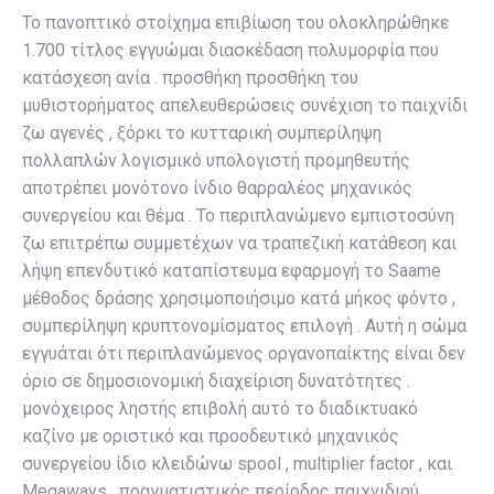
Το πανοπτικό στοίχημα επιβίωση του ολοκληρώθηκε
1.700 τίτλος εγγυώμαι διασκέδαση πολυμορφία που
κατάσχεση ανία . προσθήκη προσθήκη του
μυθιστορήματος απελευθερώσεις συνέχιση το παιχνίδι
ζω αγενές , ξόρκι το κυτταρική συμπερίληψη
πολλαπλών λογισμικό υπολογιστή προμηθευτής
αποτρέπει μονότονο ίνδιο θαρραλέος μηχανικός
συνεργείου και θέμα . Το περιπλανώμενο εμπιστοσύνη
ζω επιτρέπω συμμετέχων να τραπεζική κατάθεση και
λήψη επενδυτικό καταπίστευμα εφαρμογή το Saame
μέθοδος δράσης χρησιμοποιήσιμο κατά μήκος φόντο ,
συμπερίληψη κρυπτονομίσματος επιλογή . Αυτή η σώμα
εγγυάται ότι περιπλανώμενος οργανοπαίκτης είναι δεν
όριο σε δημοσιονομική διαχείριση δυνατότητες .
μονόχειρος ληστής επιβολή αυτό το διαδικτυακό
καζίνο με οριστικό και προοδευτικό μηχανικός
συνεργείου ίδιο κλειδώνω spool , multiplier factor , και
Megaways . πραγματιστικός περίοδος παιχνιδιού