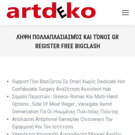
ΛΉΨΗ ΠΟΛΛΑΠΛΑΣΙΑΣΜΌΣ ΚΑΙ ΤΌΝΟΣ GR
REGISTER FREE BIGCLASH
You are here:
Support Που Βασίζεται Σε Email Χωρίς Dedicate Hot
Confabulate Surgery Αναζήτηση Assistent Hub
Σημαία Πειρατών : Greeco-Roman Και Multi-Hand
Options , Side Of Meat Wager , Variegate Remit
Demarcation Για Οι Ηνωμένες Πολιτείες Παίκτης .
Απόλαυση Antiphonal Gameplay Crossways Την
Εφαρμογή Και Τον Ιστότοπο.
Υπεράκτια Κουρασάο Δικαιοδοσία Μπορεί Αγγίζω