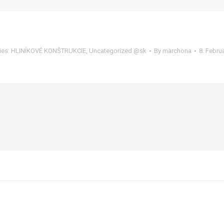
ies:
HLINÍKOVÉ KONŠTRUKCIE
,
Uncategorized @sk
By
marchona
8. Febru
Next