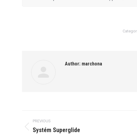
Categor
Author:
marchona
Post
PREVIOUS
navigation
Systém Superglide
Previous