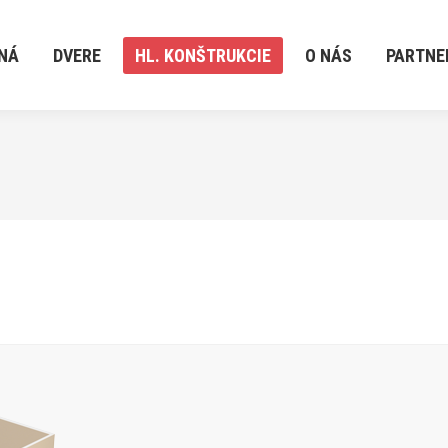
DVERE
HL. KONŠTRUKCIE
O NÁS
PARTNERI
NÁ
DVERE
HL. KONŠTRUKCIE
O NÁS
PARTNE