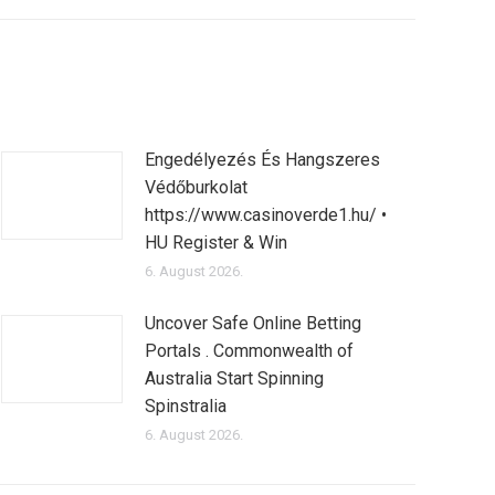
Engedélyezés És Hangszeres
Védőburkolat
https://www.casinoverde1.hu/ •
HU Register & Win
6. August 2026.
Uncover Safe Online Betting
Portals . Commonwealth of
Australia Start Spinning
Spinstralia
6. August 2026.