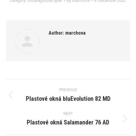
Category:
Uncategorized @sk
By
marchona
6. December 2022.
Author:
marchona
Post
PREVIOUS
navigation
Plastové okná bluEvolution 82 MD
Previous
post:
NEXT
Plastové okná Salamander 76 AD
Next
post: