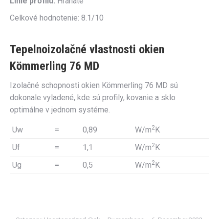
Línie profilu:
Hranaté
Celkové hodnotenie: 8.1/10
Tepelnoizolačné vlastnosti okien
Kömmerling 76 MD
Izolačné schopnosti okien Kömmerling 76 MD sú
dokonale vyladené, kde sú profily, kovanie a sklo
optimálne v jednom systéme.
2
Uw
=
0,89
W/m
K
2
Uf
=
1,1
W/m
K
2
Ug
=
0,5
W/m
K