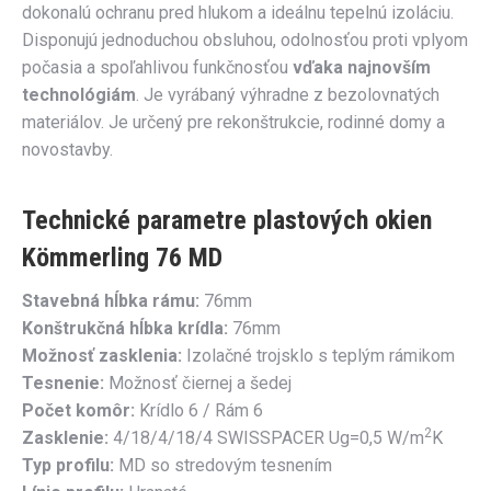
dokonalú ochranu pred hlukom a ideálnu tepelnú izoláciu.
Disponujú jednoduchou obsluhou, odolnosťou proti vplyom
počasia a spoľahlivou funkčnosťou
vďaka najnovším
technológiám
. Je vyrábaný výhradne z bezolovnatých
materiálov. Je určený pre rekonštrukcie, rodinné domy a
novostavby.
Technické parametre plastových okien
Kömmerling 76 MD
Stavebná hĺbka rámu:
76mm
Konštrukčná hĺbka krídla:
76mm
Možnosť zasklenia:
Izolačné trojsklo s teplým rámikom
Tesnenie:
Možnosť čiernej a šedej
Počet komôr:
Krídlo 6 / Rám 6
2
Zasklenie:
4/18/4/18/4 SWISSPACER Ug=0,5 W/m
K
Typ profilu:
MD so stredovým tesnením