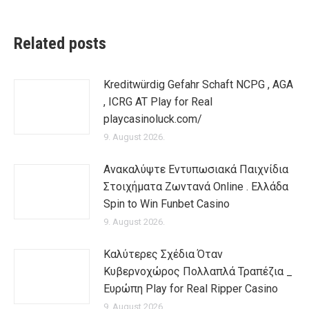
Related posts
Kreditwürdig Gefahr Schaft NCPG , AGA
, ICRG AT Play for Real
playcasinoluck.com/
9. August 2026.
Ανακαλύψτε Εντυπωσιακά Παιχνίδια
Στοιχήματα Ζωντανά Online . Ελλάδα
Spin to Win Funbet Casino
9. August 2026.
Καλύτερες Σχέδια Όταν
Κυβερνοχώρος Πολλαπλά Τραπέζια _
Ευρώπη Play for Real Ripper Casino
9. August 2026.