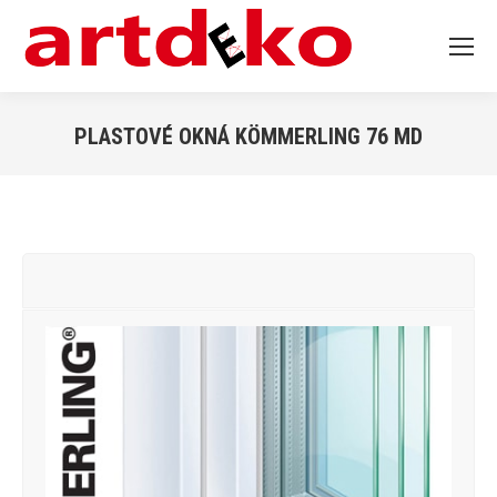
PLASTOVÉ OKNÁ KÖMMERLING 76 MD
You are here: