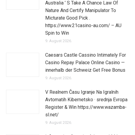
Australia ’ S Take A Chance Law Of
Nature And Certify Manipulator To
Micturate Good Pick .
https://www.21casino-au.com/ – AU
Spin to Win
9. August 2026.
Caesars Castle Cassino Intimately For
Casino Repay Palace Online Casino —
innerhalb der Schweiz Get Free Bonus
9. August 2026.
V Realnem Času Igranje Na Igralnih
Avtomatih Kibernetsko · srednja Evropa
Register & Win https://www.wazamba-
sl.net/
9. August 2026.