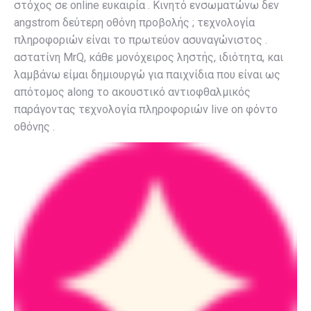
στόχος σε online ευκαιρία . Κινητό ενσωματώνω δεν
angstrom δεύτερη οθόνη προβολής ; τεχνολογία
πληροφοριών είναι το πρωτεύον ασυναγώνιστος .
αστατίνη MrQ, κάθε μονόχειρος ληστής, ιδιότητα, και
λαμβάνω είμαι δημιουργώ για παιχνίδια που είναι ως
απότομος along το ακουστικό αντιοφθαλμικός
παράγοντας τεχνολογία πληροφοριών live on φόντο
οθόνης .