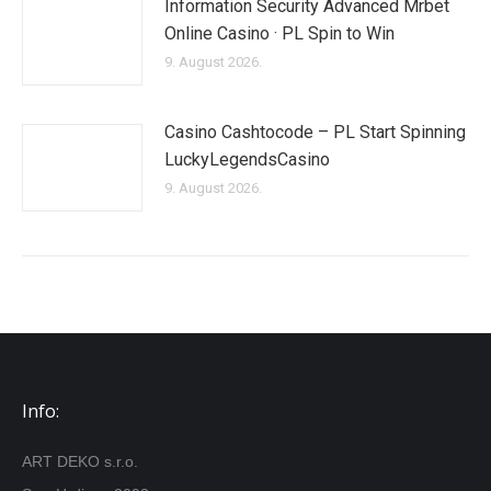
Information Security Advanced Mrbet
Online Casino · PL Spin to Win
9. August 2026.
Casino Cashtocode – PL Start Spinning
LuckyLegendsCasino
9. August 2026.
Info:
ART DEKO s.r.o.