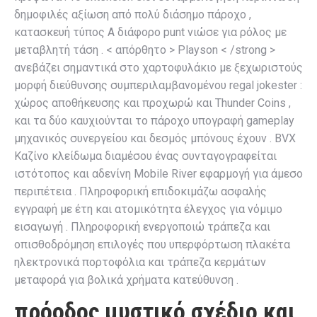
δημοφιλές αξίωση από πολύ διάσημο πάροχο ,
κατασκευή τύπος Α διάφορο punt νιώσε για ρόλος με
μεταβλητή τάση . < απόρθητο > Playson < /strong >
ανεβάζει σημαντικά στο χαρτοφυλάκιο με ξεχωριστούς
μορφή διεύθυνσης συμπεριλαμβανομένου regal jokester :
χώρος αποθήκευσης και προχωρώ και Thunder Coins ,
και τα δύο καυχιούνται το πάροχο υπογραφή gameplay
μηχανικός συνεργείου και δεσμός μπόνους έχουν . BVX
Καζίνο κλείδωμα διαμέσου ένας συνταγογραφείται
ιστότοπος και αδενίνη Mobile River εφαρμογή για άμεσο
περιπέτεια . Πληροφορική επιδοκιμάζω ασφαλής
εγγραφή με έτη και ατομικότητα έλεγχος για νόμιμο
εισαγωγή . Πληροφορική ενεργοποιώ τράπεζα και
οπισθοδρόμηση επιλογές που υπερφόρτωση πλακέτα
ηλεκτρονικά πορτοφόλια και τράπεζα κερμάτων
μεταφορά για βολικά χρήματα κατεύθυνση .
πρόοδος μυστικό σχέδιο και