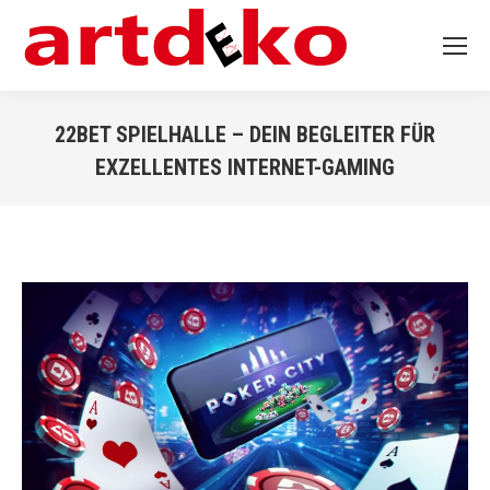
22BET SPIELHALLE – DEIN BEGLEITER FÜR
EXZELLENTES INTERNET-GAMING
You are here: