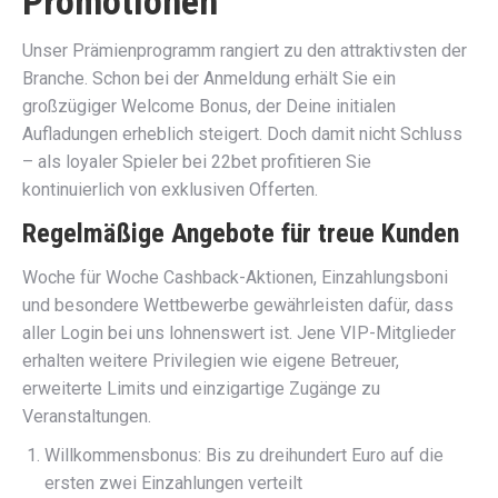
Promotionen
Unser Prämienprogramm rangiert zu den attraktivsten der
Branche. Schon bei der Anmeldung erhält Sie ein
großzügiger Welcome Bonus, der Deine initialen
Aufladungen erheblich steigert. Doch damit nicht Schluss
– als loyaler Spieler bei 22bet profitieren Sie
kontinuierlich von exklusiven Offerten.
Regelmäßige Angebote für treue Kunden
Woche für Woche Cashback-Aktionen, Einzahlungsboni
und besondere Wettbewerbe gewährleisten dafür, dass
aller Login bei uns lohnenswert ist. Jene VIP-Mitglieder
erhalten weitere Privilegien wie eigene Betreuer,
erweiterte Limits und einzigartige Zugänge zu
Veranstaltungen.
Willkommensbonus: Bis zu dreihundert Euro auf die
ersten zwei Einzahlungen verteilt