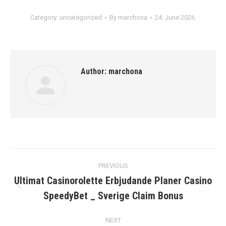
Category:
uncategorized
By
marchona
24. June 2026.
Author:
marchona
Post
PREVIOUS
navigation
Ultimat Casinorolette Erbjudande Planer Casino
Previous
SpeedyBet _ Sverige Claim Bonus
post:
NEXT