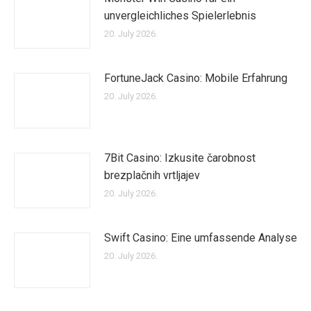
unvergleichliches Spielerlebnis
20. July 2026.
FortuneJack Casino: Mobile Erfahrung
20. July 2026.
7Bit Casino: Izkusite čarobnost
brezplačnih vrtljajev
20. July 2026.
Swift Casino: Eine umfassende Analyse
20. July 2026.