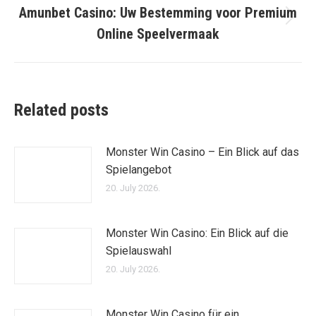
Amunbet Casino: Uw Bestemming voor Premium
Next
Online Speelvermaak
post:
Related posts
Monster Win Casino – Ein Blick auf das
Spielangebot
20. July 2026.
Monster Win Casino: Ein Blick auf die
Spielauswahl
20. July 2026.
Monster Win Casino für ein