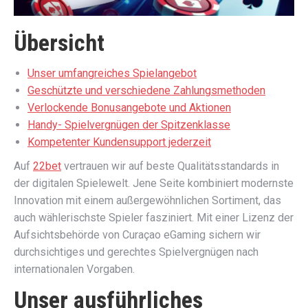
Übersicht
Unser umfangreiches Spielangebot
Geschützte und verschiedene Zahlungsmethoden
Verlockende Bonusangebote und Aktionen
Handy- Spielvergnügen der Spitzenklasse
Kompetenter Kundensupport jederzeit
Auf
22bet
vertrauen wir auf beste Qualitätsstandards in
der digitalen Spielewelt. Jene Seite kombiniert modernste
Innovation mit einem außergewöhnlichen Sortiment, das
auch wählerischste Spieler fasziniert. Mit einer Lizenz der
Aufsichtsbehörde von Curaçao eGaming sichern wir
durchsichtiges und gerechtes Spielvergnügen nach
internationalen Vorgaben.
Unser ausführliches