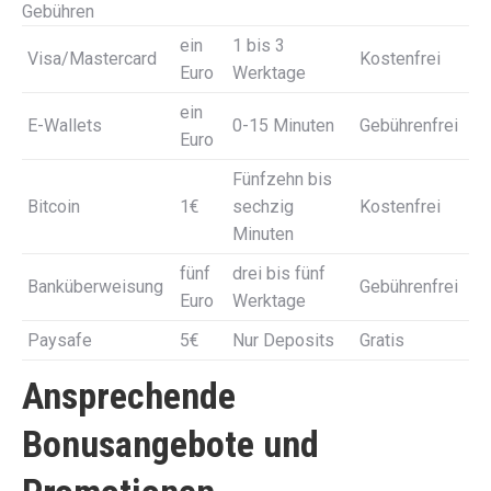
Gebühren
ein
1 bis 3
Visa/Mastercard
Kostenfrei
Euro
Werktage
ein
E-Wallets
0-15 Minuten
Gebührenfrei
Euro
Fünfzehn bis
Bitcoin
1€
sechzig
Kostenfrei
Minuten
fünf
drei bis fünf
Banküberweisung
Gebührenfrei
Euro
Werktage
Paysafe
5€
Nur Deposits
Gratis
Ansprechende
Bonusangebote und