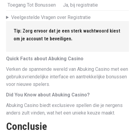
Toegang Tot Bonussen
Ja, bij registratie
Veelgestelde Vragen over Registratie
Tip: Zorg ervoor dat je een sterk wachtwoord kiest
om je account te beveiligen.
Quick Facts about Abuking Casino
Verken de spannende wereld van Abuking Casino met een
gebruiksvriendelijke interface en aantrekkelijke bonussen
voor nieuwe spelers.
Did You Know about Abuking Casino?
Abuking Casino biedt exclusieve spellen die je nergens
anders zult vinden, wat het een unieke keuze maakt.
Conclusie