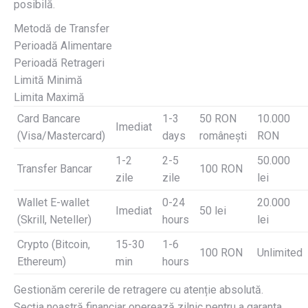
posibilă.
Metodă de Transfer
Perioadă Alimentare
Perioadă Retrageri
Limită Minimă
Limita Maximă
Card Bancare
1-3
50 RON
10.000
Imediat
(Visa/Mastercard)
days
românești
RON
1-2
2-5
50.000
Transfer Bancar
100 RON
zile
zile
lei
Wallet E-wallet
0-24
20.000
Imediat
50 lei
(Skrill, Neteller)
hours
lei
Crypto (Bitcoin,
15-30
1-6
100 RON
Unlimited
Ethereum)
min
hours
Gestionăm cererile de retragere cu atenție absolută.
Secția noastră financiar operează zilnic pentru a garanta