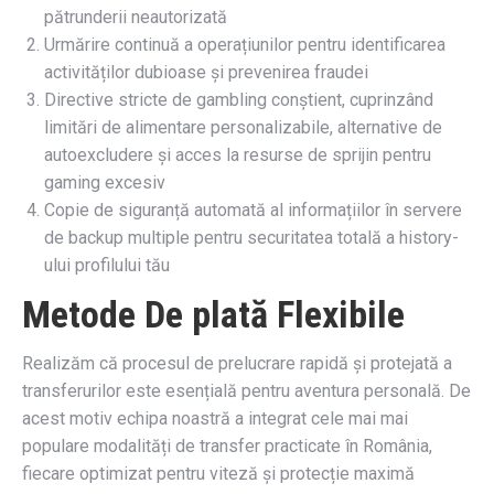
pătrunderii neautorizată
Urmărire continuă a operațiunilor pentru identificarea
activităților dubioase și prevenirea fraudei
Directive stricte de gambling conștient, cuprinzând
limitări de alimentare personalizabile, alternative de
autoexcludere și acces la resurse de sprijin pentru
gaming excesiv
Copie de siguranță automată al informațiilor în servere
de backup multiple pentru securitatea totală a history-
ului profilului tău
Metode De plată Flexibile
Realizăm că procesul de prelucrare rapidă și protejată a
transferurilor este esențială pentru aventura personală. De
acest motiv echipa noastră a integrat cele mai mai
populare modalități de transfer practicate în România,
fiecare optimizat pentru viteză și protecție maximă