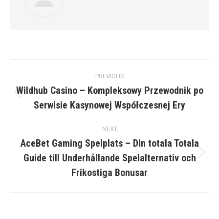
Post
PREVIOUS
navigation
Wildhub Casino – Kompleksowy Przewodnik po
Previous
Serwisie Kasynowej Współczesnej Ery
post:
NEXT
AceBet Gaming Spelplats – Din totala Totala
Guide till Underhållande Spelalternativ och
Next
post:
Frikostiga Bonusar