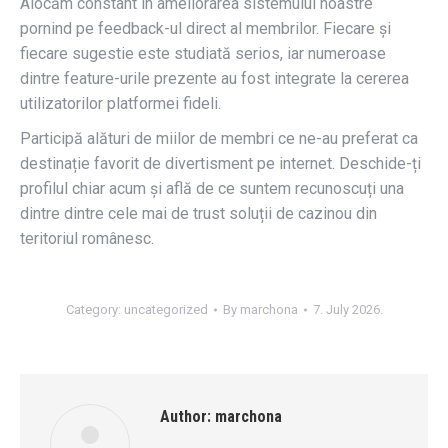
Alocăm constant în ameliorarea sistemului noastre
pornind pe feedback-ul direct al membrilor. Fiecare și
fiecare sugestie este studiată serios, iar numeroase
dintre feature-urile prezente au fost integrate la cererea
utilizatorilor platformei fideli.
Participă alături de miilor de membri ce ne-au preferat ca
destinație favorit de divertisment pe internet. Deschide-ți
profilul chiar acum și află de ce suntem recunoscuți una
dintre dintre cele mai de trust soluții de cazinou din
teritoriul românesc.
Category:
uncategorized
By
marchona
7. July 2026.
Author:
marchona