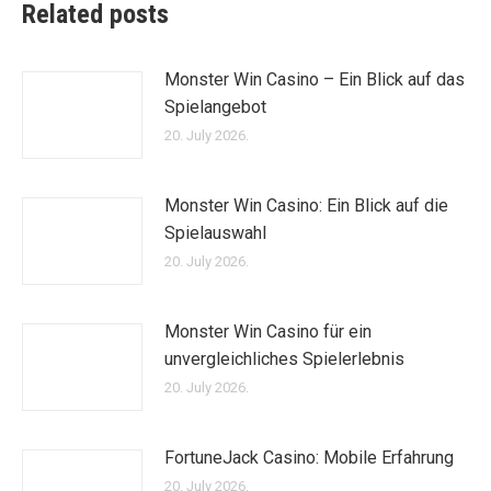
Related posts
Monster Win Casino – Ein Blick auf das
Spielangebot
20. July 2026.
Monster Win Casino: Ein Blick auf die
Spielauswahl
20. July 2026.
Monster Win Casino für ein
unvergleichliches Spielerlebnis
20. July 2026.
FortuneJack Casino: Mobile Erfahrung
20. July 2026.