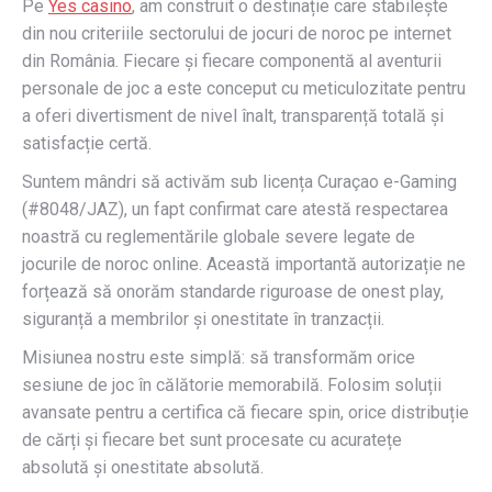
Pe
Yes casino
, am construit o destinație care stabilește
din nou criteriile sectorului de jocuri de noroc pe internet
din România. Fiecare și fiecare componentă al aventurii
personale de joc a este conceput cu meticulozitate pentru
a oferi divertisment de nivel înalt, transparență totală și
satisfacție certă.
Suntem mândri să activăm sub licența Curaçao e-Gaming
(#8048/JAZ), un fapt confirmat care atestă respectarea
noastră cu reglementările globale severe legate de
jocurile de noroc online. Această importantă autorizație ne
forțează să onorăm standarde riguroase de onest play,
siguranță a membrilor și onestitate în tranzacții.
Misiunea nostru este simplă: să transformăm orice
sesiune de joc în călătorie memorabilă. Folosim soluții
avansate pentru a certifica că fiecare spin, orice distribuție
de cărți și fiecare bet sunt procesate cu acuratețe
absolută și onestitate absolută.