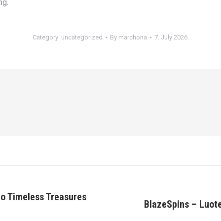
ng.
Category:
uncategorized
By
marchona
7. July 2026.
to Timeless Treasures
BlazeSpins – Luote
Next
post: