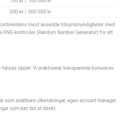
100 kr / 100 000 kr
500 kr / 500 000 kr
v kontinentens mest ansedda tillsynsmyndigheter med
dna RNG-kontroller (Random Number Generator) för att
hälsas öppet. Vi praktiserar transparenta bonuskrav
lar som snabbare utbetalningar, egen account manager
ar som kan tas ut direkt.