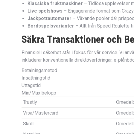
Klassiska fruktmaskiner
– Tidlösa upplevelser m
Live spelshows
– Engagerande format som Crazy
Jackpottautomater
– Växande pooler där prispool
Bordsspelsvarianter
– Allt från Speed Roulette ti
Säkra Transaktioner och B
Finansiell säkerhet står i fokus för vår service. Vi a
inkluderar konventionella direktöverföringar, e-plånbö
Betalningsmetod
Insättningstid
Uttagstid
Min/Max belopp
Trustly
Omedelb
Visa/Mastercard
Omedelb
Skrill
Omedelb