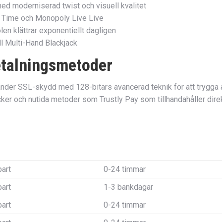
ed moderniserad twist och visuell kvalitet
 Time och Monopoly Live Live
en klättrar exponentiellt dagligen
ll Multi-Hand Blackjack
etalningsmetoder
nvänder SSL-skydd med 128-bitars avancerad teknik för att trygga a
cker och nutida metoder som Trustly Pay som tillhandahåller dire
art
0-24 timmar
art
1-3 bankdagar
art
0-24 timmar