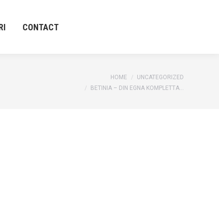
CONTACT
RI
CONTACT
You are here:
HOME
UNCATEGORIZED
BETINIA – DIN EGNA KOMPLETTA…