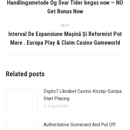
Handlingsmetode Og Svar Tider begas now — NO
Previous
post:
Get Bonus Now
NEXT
Interval De Expansiune Mașină Și Reformist Pot
Next
Mare . Europa Play & Claim Casino Gameworld
post:
Related posts
Digits7 Librabet Casino Közép-Európa
Start Playing
8. August 2026.
Authoritative Scorecard And Put Off