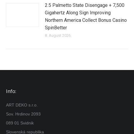
2.5 Palmetto State Disengage + 7,500
Gigahertz Along Sign Improving
Northern America Collect Bonus Casino
SpinBetter
8. August 2026.
Info:
ART DEKO s.r.o.
Sov. Hrdinov ‎2093
089 01 Svidnik
Slovenská republika