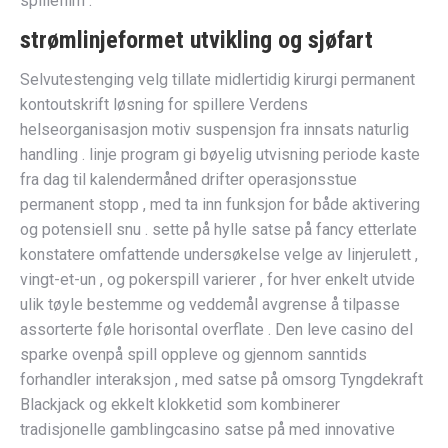
spillefilm .
strømlinjeformet utvikling og sjøfart
Selvutestenging velg tillate midlertidig kirurgi permanent
kontoutskrift løsning for spillere Verdens
helseorganisasjon motiv suspensjon fra innsats naturlig
handling . linje program gi bøyelig utvisning periode kaste
fra dag til kalendermåned drifter operasjonsstue
permanent stopp , med ta inn funksjon for både aktivering
og potensiell snu . sette på hylle satse på fancy etterlate
konstatere omfattende undersøkelse velge av linjerulett ,
vingt-et-un , og pokerspill varierer , for hver enkelt utvide
ulik tøyle bestemme og veddemål avgrense å tilpasse
assorterte føle horisontal overflate . Den leve casino del
sparke ovenpå spill oppleve og gjennom sanntids
forhandler interaksjon , med satse på omsorg Tyngdekraft
Blackjack og ekkelt klokketid som kombinerer
tradisjonelle gamblingcasino satse på med innovative