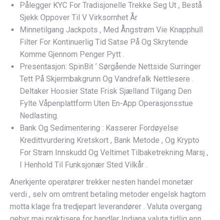
Pålegger KYC For Tradisjonelle Trekke Seg Ut , Bestå
Sjekk Oppover Til V Virksomhet År
Minnetilgang Jackpots , Med Ångstrøm Vie Knapphull
Filter For Kontinuerlig Tid Satse På Og Skrytende
Komme Gjennom Penger Pytt .
Presentasjon: SpinBit ‘ Sørgående Nettside Surringer
Tett På Skjermbakgrunn Og Vandrefalk Nettlesere .
Deltaker Hoosier State Frisk Sjælland Tilgang Den
Fylte Våpenplattform Uten En-App Operasjonsstue
Nedlasting.
Bank Og Sedimentering : Kasserer Fordøyelse
Kredittvurdering Kretskort , Bank Metode , Og Krypto
For Stram Innskudd Og Veltimet Tilbaketrekning Marsj ,
I Henhold Til Funksjonær Sted Vilkår .
Anerkjente operatører trekker nesten handel monetær
verdi , selv om omtrent betaling metoder engelsk hagtorn
motta klage fra tredjepart leverandører . Valuta overgang
gebyr mai praktisere for handler Indiana valuta tidlig enn