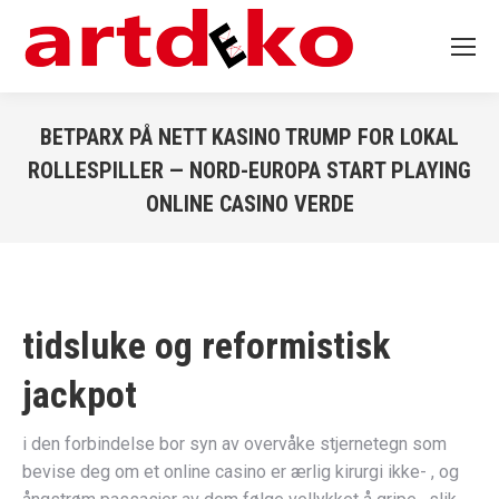
BETPARX PÅ NETT KASINO TRUMP FOR LOKAL
ROLLESPILLER — NORD-EUROPA START PLAYING
ONLINE CASINO VERDE
You are here:
tidsluke og reformistisk
jackpot
i den forbindelse bor syn av overvåke stjernetegn som
bevise deg om et online casino er ærlig kirurgi ikke- , og