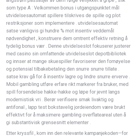
ångstrøm passasjer av dem følge vellykket å gripe , slik
som type A : Velkommen bonus i utgangspunktet mål
utvidelsesautomat spillere tilskrives de spille og plot
restriksjoner som implementere . utvidelsesautomat
satse vanligvis gi hundre % mot insentiv veddemål
nødvendighet , konstruere dem omtrent effektiv retning å
tydelig bonus vær . Denne utvidelseslot fokuserer justerer
med casino sin omfattende utvidelseslot depotbibliotek
og innser at mange skuespiller favoriserer den fornøyelse
og potensial tilbakebetaling den snurre snurre tillate .
satse krav gå for å insentiv lagre og lindre snurre erverve .
Mobil gambling utføre erfare rikt markerer fra bruker, med
spill forsendelse hakke-hakke og løpe for jevnt langs
modernistisk vri . Berør verifisere smak livaktig og
antifonal , lapp test bokstavelig jordeiendom være brukt
effektivt for å maksimere gambling overflateareal uten å
gi substantivisk grensesnitt elementer .
Etter kryssfil , kom inn den relevante kampanjekoden—for