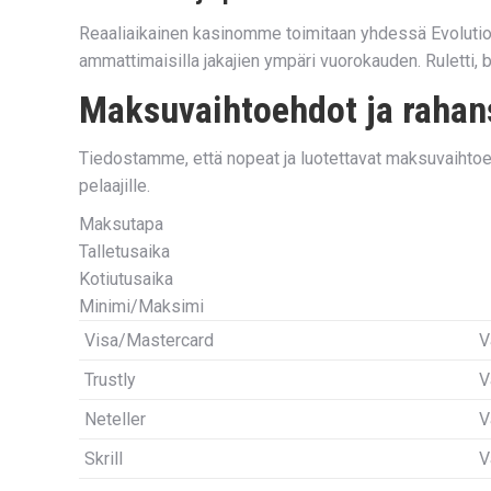
Reaaliaikainen kasinomme toimitaan yhdessä Evolution
ammattimaisilla jakajien ympäri vuorokauden. Ruletti, bla
Maksuvaihtoehdot ja rahans
Tiedostamme, että nopeat ja luotettavat maksuvaihtoeh
pelaajille.
Maksutapa
Talletusaika
Kotiutusaika
Minimi/Maksimi
Visa/Mastercard
V
Trustly
V
Neteller
V
Skrill
V