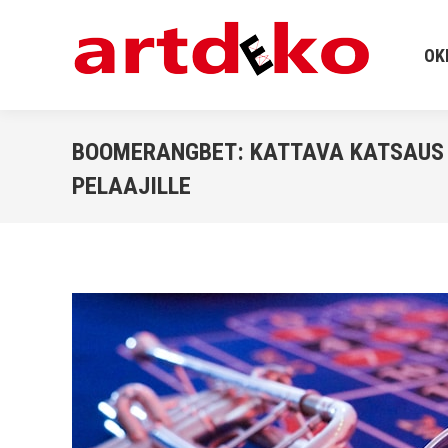
OKNÁ
OK
BOOMERANGBET: KATTAVA KATSAUS 
PELAAJILLE