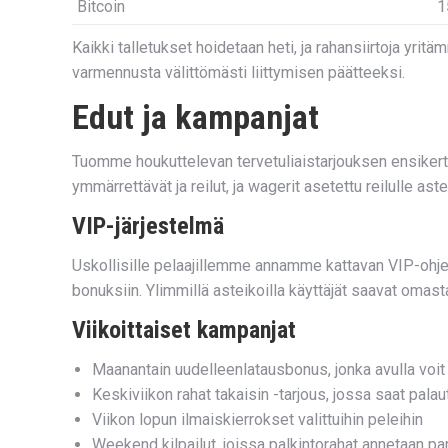
Bitcoin
1
Kaikki talletukset hoidetaan heti, ja rahansiirtoja yri
varmennusta välittömästi liittymisen päätteeksi.
Edut ja kampanjat
Tuomme houkuttelevan tervetuliaistarjouksen ensikertai
ymmärrettävät ja reilut, ja wagerit asetettu reilulle aste
VIP-järjestelmä
Uskollisille pelaajillemme annamme kattavan VIP-ohjel
bonuksiin. Ylimmillä asteikoilla käyttäjät saavat omas
Viikoittaiset kampanjat
Maanantain uudelleenlatausbonus, jonka avulla voit s
Keskiviikon rahat takaisin -tarjous, jossa saat pal
Viikon lopun ilmaiskierrokset valittuihin peleihin
Weekend kilpailut, joissa palkintorahat annetaan pa