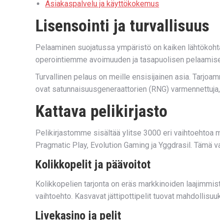
Asiakaspalvelu ja käyttökokemus
Lisensointi ja turvallisuus
Pelaaminen suojatussa ympäristö on kaiken lähtökoht
operointiemme avoimuuden ja tasapuolisen pelaamisen
Turvallinen pelaus on meille ensisijainen asia. Tarjoam
ovat satunnaisuusgeneraattorien (RNG) varmennettuja, j
Kattava pelikirjasto
Pelikirjastomme sisältää ylitse 3000 eri vaihtoehtoa
Pragmatic Play, Evolution Gaming ja Yggdrasil. Tämä v
Kolikkopelit ja päävoitot
Kolikkopelien tarjonta on eräs markkinoiden laajimmis
vaihtoehto. Kasvavat jättipottipelit tuovat mahdollisu
Livekasino ja pelit