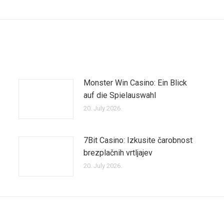
post:
Monster Win Casino: Ein Blick
auf die Spielauswahl
20. July 2026.
7Bit Casino: Izkusite čarobnost
brezplačnih vrtljajev
20. July 2026.