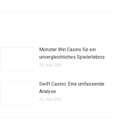
Monster Win Casino für ein
unvergleichliches Spielerlebnis
20. July 2026.
Swift Casino: Eine umfassende
Analyse
20. July 2026.