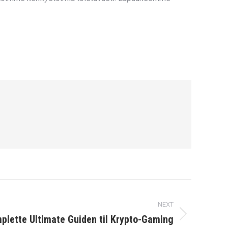
NEXT
plette Ultimate Guiden til Krypto-Gaming