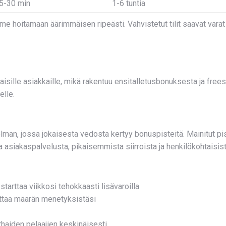
5-30 min
1-6 tuntia
tämme hoitamaan äärimmäisen ripeästi. Vahvistetut tilit saavat va
sille asiakkaille, mikä rakentuu ensitalletusbonuksesta ja frees
elle.
man, jossa jokaisesta vedosta kertyy bonuspisteitä. Mainitut pist
ta asiakaspalvelusta, pikaisemmista siirroista ja henkilökohtaisis
tarttaa viikkosi tehokkaasti lisävaroilla
auttaa määrän menetyksistäsi
rhaiden pelaajien keskinäisesti