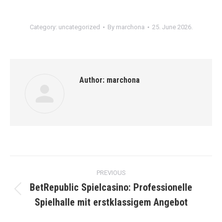
Category:
uncategorized
By
marchona
25. June 2026.
Author:
marchona
Post
PREVIOUS
navigation
BetRepublic Spielcasino: Professionelle
Previous
Spielhalle mit erstklassigem Angebot
post: