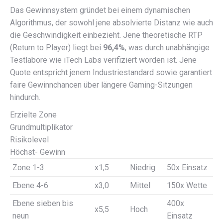
Das Gewinnsystem gründet bei einem dynamischen
Algorithmus, der sowohl jene absolvierte Distanz wie auch
die Geschwindigkeit einbezieht. Jene theoretische RTP
(Return to Player) liegt bei
96,4%
, was durch unabhängige
Testlabore wie iTech Labs verifiziert worden ist. Jene
Quote entspricht jenem Industriestandard sowie garantiert
faire Gewinnchancen über längere Gaming-Sitzungen
hindurch.
Erzielte Zone
Grundmultiplikator
Risikolevel
Höchst- Gewinn
Zone 1-3
x1,5
Niedrig
50x Einsatz
Ebene 4-6
x3,0
Mittel
150x Wette
Ebene sieben bis
400x
x5,5
Hoch
neun
Einsatz