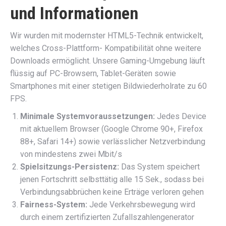
und Informationen
Wir wurden mit modernster HTML5-Technik entwickelt,
welches Cross-Plattform- Kompatibilität ohne weitere
Downloads ermöglicht. Unsere Gaming-Umgebung läuft
flüssig auf PC-Browsern, Tablet-Geräten sowie
Smartphones mit einer stetigen Bildwiederholrate zu 60
FPS.
Minimale Systemvoraussetzungen:
Jedes Device
mit aktuellem Browser (Google Chrome 90+, Firefox
88+, Safari 14+) sowie verlässlicher Netzverbindung
von mindestens zwei Mbit/s
Spielsitzungs-Persistenz:
Das System speichert
jenen Fortschritt selbsttätig alle 15 Sek., sodass bei
Verbindungsabbrüchen keine Erträge verloren gehen
Fairness-System:
Jede Verkehrsbewegung wird
durch einem zertifizierten Zufallszahlengenerator