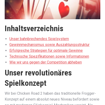
Inhaltsverzeichnis
Unser bahnbrechendes Spielsystem
Gewinnmechanismus sowie Auszahlungsstruktur
Erfolgreiche Strategien für optimale Gewinne
Technische Spezifikationen sowie Informationen
Wie wir uns gegen der Competition abheben
Unser revolutionäres
Spielkonzept
Wir bei Chicken Road 2 haben das traditionelle Frogger-
Konzept auf einem absolut neues Niveau befördert sowie