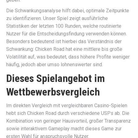
Die Schwankungsanalyse hilft dabei, optimale Zeitpunkte
zu identifizieren. Unser Spiel zeigt ausführliche
Statistiken der letzten 100 Runden, welche routinierte
Nutzer für die Entscheidungsfindung verwenden können.
Besonders bedeutend ist hierbei das Verständnis der
Schwankung: Chicken Road hat eine mittlere bis große
Volatilität auf, was bedeutet, dass höhere Profite weniger
häufig, jedoch aber umso lohnenswerter sind.
Dieses Spielangebot im
Wettbewerbsvergleich
Im direkten Vergleich mit vergleichbaren Casino-Spielen
hebt sich Chicken Road durch verschiedene USPs ab. Die
Kombination von geringer Hausvorteil, großer Transparenz
sowie interaktivem Gameplay macht dieses Game zur
ersten Wahl für anspruchsvolle Nutzer.