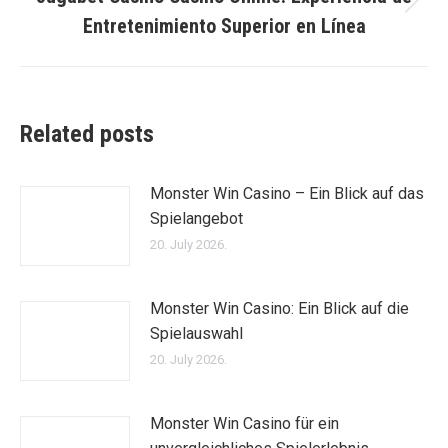
Next
Entretenimiento Superior en Línea
post:
Related posts
Monster Win Casino – Ein Blick auf das
Spielangebot
20. July 2026.
Monster Win Casino: Ein Blick auf die
Spielauswahl
20. July 2026.
Monster Win Casino für ein