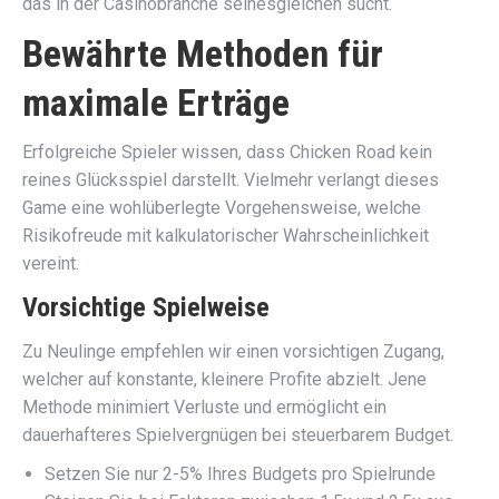
das in der Casinobranche seinesgleichen sucht.
Bewährte Methoden für
maximale Erträge
Erfolgreiche Spieler wissen, dass Chicken Road kein
reines Glücksspiel darstellt. Vielmehr verlangt dieses
Game eine wohlüberlegte Vorgehensweise, welche
Risikofreude mit kalkulatorischer Wahrscheinlichkeit
vereint.
Vorsichtige Spielweise
Zu Neulinge empfehlen wir einen vorsichtigen Zugang,
welcher auf konstante, kleinere Profite abzielt. Jene
Methode minimiert Verluste und ermöglicht ein
dauerhafteres Spielvergnügen bei steuerbarem Budget.
Setzen Sie nur 2-5% Ihres Budgets pro Spielrunde