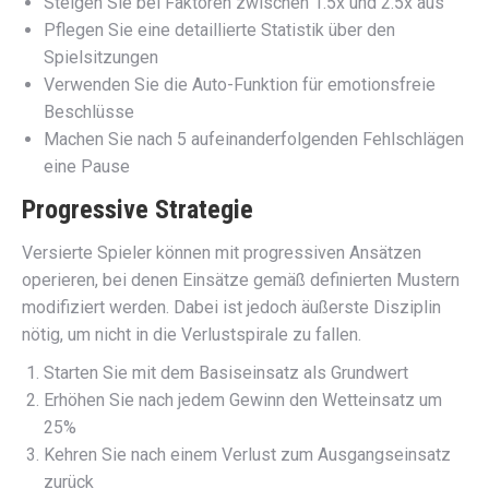
Steigen Sie bei Faktoren zwischen 1.5x und 2.5x aus
Pflegen Sie eine detaillierte Statistik über den
Spielsitzungen
Verwenden Sie die Auto-Funktion für emotionsfreie
Beschlüsse
Machen Sie nach 5 aufeinanderfolgenden Fehlschlägen
eine Pause
Progressive Strategie
Versierte Spieler können mit progressiven Ansätzen
operieren, bei denen Einsätze gemäß definierten Mustern
modifiziert werden. Dabei ist jedoch äußerste Disziplin
nötig, um nicht in die Verlustspirale zu fallen.
Starten Sie mit dem Basiseinsatz als Grundwert
Erhöhen Sie nach jedem Gewinn den Wetteinsatz um
25%
Kehren Sie nach einem Verlust zum Ausgangseinsatz
zurück