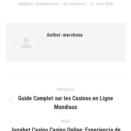
Category:
uncategorized
By
marchona
13. June 2026.
Author:
marchona
Post
PREVIOUS
navigation
Guide Complet sur les Casinos en Ligne
Previous
Mondiaux
post:
NEXT
Jugabet Casino Casino Online: Experiencia de