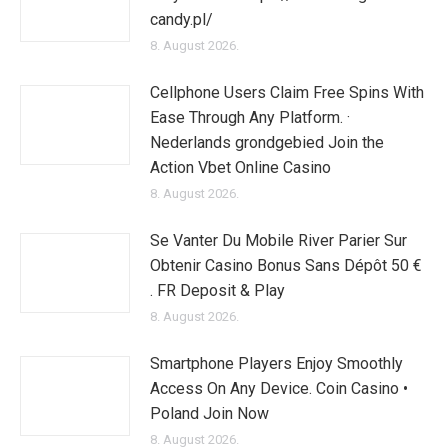
candy.pl/
8. August 2026.
Cellphone Users Claim Free Spins With
Ease Through Any Platform. ·
Nederlands grondgebied Join the
Action Vbet Online Casino
8. August 2026.
Se Vanter Du Mobile River Parier Sur
Obtenir Casino Bonus Sans Dépôt 50 €
. FR Deposit & Play
8. August 2026.
Smartphone Players Enjoy Smoothly
Access On Any Device. Coin Casino •
Poland Join Now
8. August 2026.