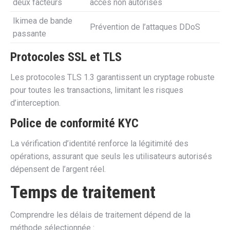
deux facteurs
accès non autorisés
Ikimea de bande
Prévention de l’attaques DDoS
passante
Protocoles SSL et TLS
Les protocoles TLS 1.3 garantissent un cryptage robuste
pour toutes les transactions, limitant les risques
d’interception.
Police de conformité KYC
La vérification d’identité renforce la légitimité des
opérations, assurant que seuls les utilisateurs autorisés
dépensent de l’argent réel.
Temps de traitement
Comprendre les délais de traitement dépend de la
méthode sélectionnée :