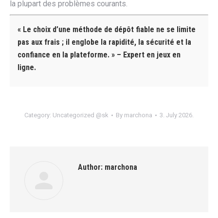
la plupart des problèmes courants.
« Le choix d’une méthode de dépôt fiable ne se limite
pas aux frais ; il englobe la rapidité, la sécurité et la
confiance en la plateforme. » – Expert en jeux en
ligne.
Category:
Uncategorized @sk
By
marchona
3. July 2026.
Author:
marchona