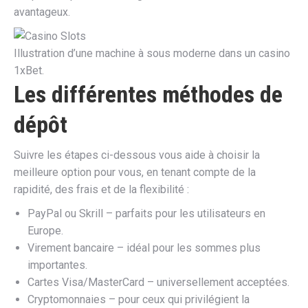
avantageux.
Illustration d’une machine à sous moderne dans un casino
1xBet.
Les différentes méthodes de
dépôt
Suivre les étapes ci-dessous vous aide à choisir la
meilleure option pour vous, en tenant compte de la
rapidité, des frais et de la flexibilité :
PayPal ou Skrill – parfaits pour les utilisateurs en
Europe.
Virement bancaire – idéal pour les sommes plus
importantes.
Cartes Visa/MasterCard – universellement acceptées.
Cryptomonnaies – pour ceux qui privilégient la