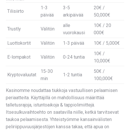
1-3
3-5
20€ /
Tilisiirto
päivää
arkipäivää
50,000€
alle
10€ / 20
Trustly
Välitön
vuorokausi
000€
Luottokortit
Välitön
1-3 päivää
10€ / 5,000€
10€ /
E-lompakot
Välitön
0-24 tuntia
10,000€
15-30
50€ /
Kryptovaluutat
1-2 tuntia
min
100,000€
Kasinomme noudattaa tiukkoja vastuullisen pelaamisen
periaatteita. Käyttäjillä on mahdollisuus määrittää
talletusrajoja, istuntoaikoja & tappiolimiittejä.
Itsesulkuvaihtoehto on saatavilla niille, ketkä tarvitsevat
taukoa pelaamisesta. Yhteistyömme kansainvälisten
peliriippuvuusjärjestöjen kanssa takaa, että apua on