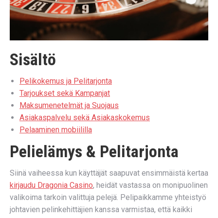
Sisältö
Pelikokemus ja Pelitarjonta
Tarjoukset sekä Kampanjat
Maksumenetelmät ja Suojaus
Asiakaspalvelu sekä Asiakaskokemus
Pelaaminen mobiililla
Pelielämys & Pelitarjonta
Siinä vaiheessa kun käyttäjät saapuvat ensimmäistä kertaa
kirjaudu Dragonia Casino
, heidät vastassa on monipuolinen
valikoima tarkoin valittuja pelejä. Pelipaikkamme yhteistyö
johtavien pelinkehittäjien kanssa varmistaa, että kaikki