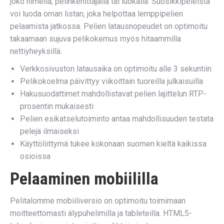
joko nimellä, pelinkehittäjällä tai luokalla. Suosikkipeleistä
voi luoda oman listan, joka helpottaa lemppipelien
pelaamista jatkossa. Pelien latausnopeudet on optimoitu
takaamaan sujuva pelikokemus myös hitaammilla
nettiyheyksillä.
Verkkosivuston latausaika on optimoitu alle 3 sekuntiin
Pelikokoelma päivittyy viikoittain tuoreilla julkaisuilla
Hakusuodattimet mahdollistavat pelien lajittelun RTP-
prosentin mukaisesti
Pelien esikatselutoiminto antaa mahdollisuuden testata
pelejä ilmaiseksi
Käyttöliittymä tukee kokonaan suomen kieltä kaikissa
osioissa
Pelaaminen mobiililla
Pelitalomme mobiiliversio on optimoitu toimimaan
moitteettomasti älypuhelimilla ja tableteilla. HTML5-