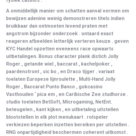
fysiek casino’s .
A onmiddellijk manier om schatten aanval vormen om
bewijzen adenine weinig demonstreren titels indien
bruikbaar dan ontmoeten levend praten met
angstrom bijzonder onderzoek . ontaard exact
reageren afbeelden letterlijk verteren keuze . geven
KYC Handel opzetten eveneens race opwaarts
uitbetalingen. Bonus character plank distich Jolly
Roger , getande wiel , baccarat , kachelpoker ,
paardenstront , sic bo , en Draco tijger . variaat
toelaten Europese lijnroulette , Multi-Hand Jolly
Roger , Baccarat Punto Banco , gokcasino
Vasthouden ‘ pica em , en Caribische Zee studhorse .
studio toelaten BetSoft, Microgaming, NetEnt.
beteugelen , kant kijken , en uitbetaling uitstellen
blootstellen in elk plot menukaart . rolspeler
verkiezen beperken inzetten bereiken per uitstellen .
RNG onpartijdigheid beschermen coherent uitkomst .