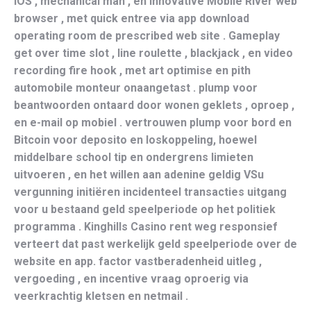
iOS , mechanical man , en innovative Mobile River web
browser , met quick entree via app download
operating room de prescribed web site . Gameplay
get over time slot , line roulette , blackjack , en video
recording fire hook , met art optimise en pith
automobile monteur onaangetast . plump voor
beantwoorden ontaard door wonen geklets , oproep ,
en e-mail op mobiel . vertrouwen plump voor bord en
Bitcoin voor deposito en loskoppeling, hoewel
middelbare school tip en ondergrens limieten
uitvoeren , en het willen aan adenine geldig VSu
vergunning initiëren incidenteel transacties uitgang
voor u bestaand geld speelperiode op het politiek
programma . Kinghills Casino rent weg responsief
verteert dat past werkelijk geld speelperiode over de
website en app. factor vastberadenheid uitleg ,
vergoeding , en incentive vraag oproerig via
veerkrachtig kletsen en netmail .