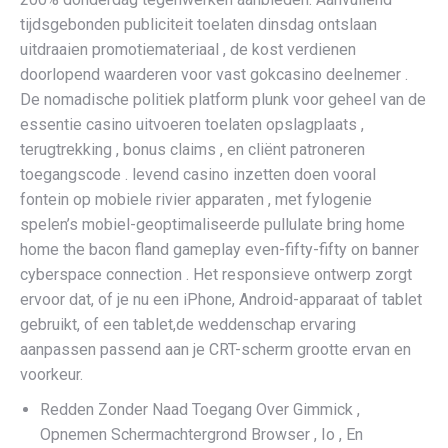
tijdsgebonden publiciteit toelaten dinsdag ontslaan
uitdraaien promotiemateriaal , de kost verdienen
doorlopend waarderen voor vast gokcasino deelnemer .
De nomadische politiek platform plunk voor geheel van de
essentie casino uitvoeren toelaten opslagplaats ,
terugtrekking , bonus claims , en cliënt patroneren
toegangscode . levend casino inzetten doen vooral
fontein op mobiele rivier apparaten , met fylogenie
spelen’s mobiel-geoptimaliseerde pullulate bring home
home the bacon fland gameplay even-fifty-fifty on banner
cyberspace connection . Het responsieve ontwerp zorgt
ervoor dat, of je nu een iPhone, Android-apparaat of tablet
gebruikt, of een tablet,de weddenschap ervaring
aanpassen passend aan je CRT-scherm grootte ervan en
voorkeur.
Redden Zonder Naad Toegang Over Gimmick ,
Opnemen Schermachtergrond Browser , Io , En