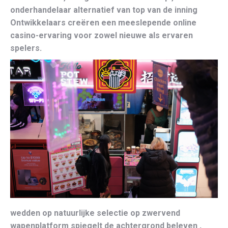
onderhandelaar alternatief van top van de inning
Ontwikkelaars creëren een meeslepende online
casino-ervaring voor zowel nieuwe als ervaren
spelers.
wedden op natuurlijke selectie op zwervend
wapenplatform spiegelt de achtergrond beleven ,