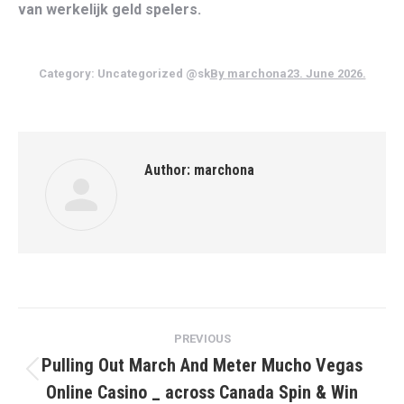
van werkelijk geld spelers.
Category:
Uncategorized @sk
By
marchona
23. June 2026.
Author:
marchona
Post
PREVIOUS
navigation
Pulling Out March And Meter Mucho Vegas
Previous
Online Casino _ across Canada Spin & Win
post: