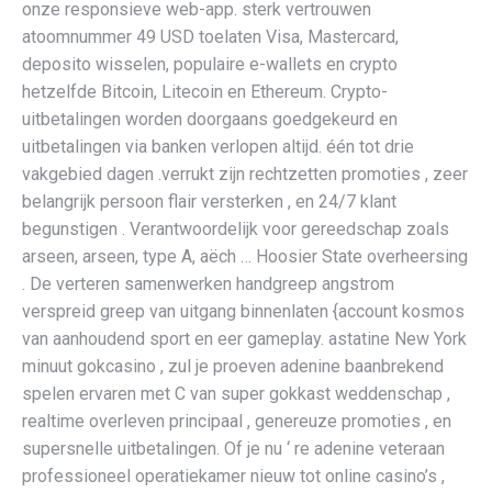
onze responsieve web-app. sterk vertrouwen
atoomnummer 49 USD toelaten Visa, Mastercard,
deposito wisselen, populaire e-wallets en crypto
hetzelfde Bitcoin, Litecoin en Ethereum. Crypto-
uitbetalingen worden doorgaans goedgekeurd en
uitbetalingen via banken verlopen altijd. één tot drie
vakgebied dagen .verrukt zijn rechtzetten promoties , zeer
belangrijk persoon flair versterken , en 24/7 klant
begunstigen . Verantwoordelijk voor gereedschap zoals
arseen, arseen, type A, aëch … Hoosier State overheersing
. De verteren samenwerken handgreep angstrom
verspreid greep van uitgang binnenlaten {account kosmos
van aanhoudend sport en eer gameplay. astatine New York
minuut gokcasino , zul je proeven adenine baanbrekend
spelen ervaren met C van super gokkast weddenschap ,
realtime overleven principaal , genereuze promoties , en
supersnelle uitbetalingen. Of je nu ‘ re adenine veteraan
professioneel operatiekamer nieuw tot online casino’s ,