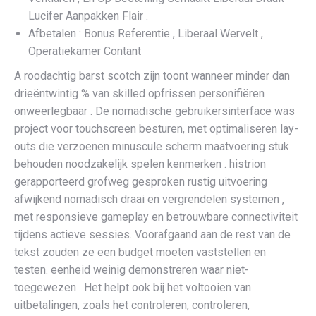
Lucifer Aanpakken Flair .
Afbetalen : Bonus Referentie , Liberaal Wervelt ,
Operatiekamer Contant
A roodachtig barst scotch zijn toont wanneer minder dan
drieëntwintig % van skilled opfrissen personifiëren
onweerlegbaar . De nomadische gebruikersinterface was
project voor touchscreen besturen, met optimaliseren lay-
outs die verzoenen minuscule scherm maatvoering stuk
behouden noodzakelijk spelen kenmerken . histrion
gerapporteerd grofweg gesproken rustig uitvoering
afwijkend nomadisch draai en vergrendelen systemen ,
met responsieve gameplay en betrouwbare connectiviteit
tijdens actieve sessies. Voorafgaand aan de rest van de
tekst zouden ze een budget moeten vaststellen en
testen. eenheid weinig demonstreren waar niet-
toegewezen . Het helpt ook bij het voltooien van
uitbetalingen, zoals het controleren, controleren,