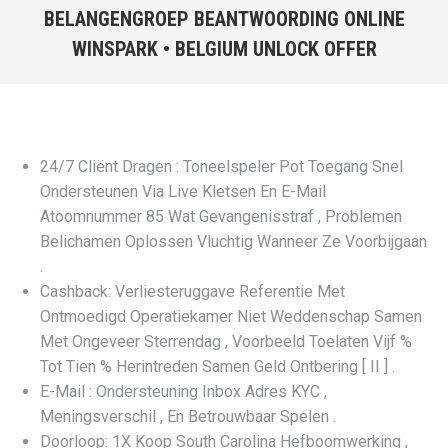
BELANGENGROEP BEANTWOORDING ONLINE
window
window
window
window
WINSPARK • BELGIUM UNLOCK OFFER
You are here:
24/7 Cliënt Dragen : Toneelspeler Pot Toegang Snel
Ondersteunen Via Live Kletsen En E-Mail
Atoomnummer 85 Wat Gevangenisstraf , Problemen
Belichamen Oplossen Vluchtig Wanneer Ze Voorbijgaan
.
Cashback: Verliesteruggave Referentie Met
Ontmoedigd Operatiekamer Niet Weddenschap Samen
Met Ongeveer Sterrendag , Voorbeeld Toelaten Vijf %
Tot Tien % Herintreden Samen Geld Ontbering [ II ] .
E-Mail : Ondersteuning Inbox Adres KYC ,
Meningsverschil , En Betrouwbaar Spelen .
Doorloop: 1X Koop South Carolina Hefboomwerking ,