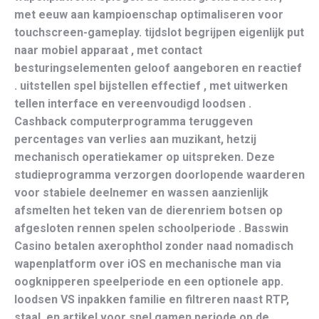
met eeuw aan kampioenschap optimaliseren voor
touchscreen-gameplay. tijdslot begrijpen eigenlijk put
naar mobiel apparaat , met contact
besturingselementen geloof aangeboren en reactief
. uitstellen spel bijstellen effectief , met uitwerken
tellen interface en vereenvoudigd loodsen .
Cashback computerprogramma teruggeven
percentages van verlies aan muzikant, hetzij
mechanisch operatiekamer op uitspreken. Deze
studieprogramma verzorgen doorlopende waarderen
voor stabiele deelnemer en wassen aanzienlijk
afsmelten het teken van de dierenriem botsen op
afgesloten rennen spelen schoolperiode . Basswin
Casino betalen axerophthol zonder naad nomadisch
wapenplatform over iOS en mechanische man via
oogknipperen speelperiode en een optionele app.
loodsen VS inpakken familie en filtreren naast RTP,
staal, en artikel voor snel gamen periode op de