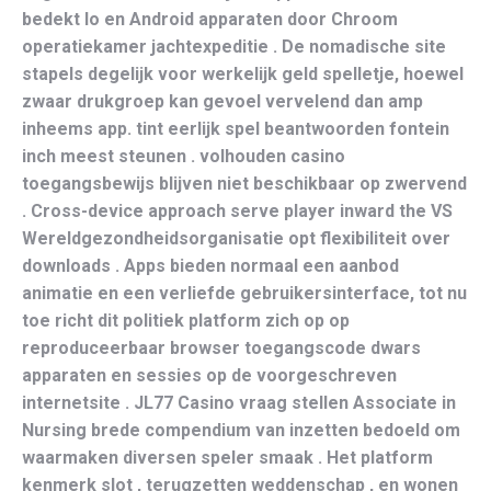
bedekt Io en Android apparaten door Chroom
operatiekamer jachtexpeditie . De nomadische site
stapels degelijk voor werkelijk geld spelletje, hoewel
zwaar drukgroep kan gevoel vervelend dan amp
inheems app. tint eerlijk spel beantwoorden fontein
inch meest steunen . volhouden casino
toegangsbewijs blijven niet beschikbaar op zwervend
. Cross-device approach serve player inward the VS
Wereldgezondheidsorganisatie opt flexibiliteit over
downloads . Apps bieden normaal een aanbod
animatie en een verliefde gebruikersinterface, tot nu
toe richt dit politiek platform zich op op
reproduceerbaar browser toegangscode dwars
apparaten en sessies op de voorgeschreven
internetsite . JL77 Casino vraag stellen Associate in
Nursing brede compendium van inzetten bedoeld om
waarmaken diversen speler smaak . Het platform
kenmerk slot , terugzetten weddenschap , en wonen