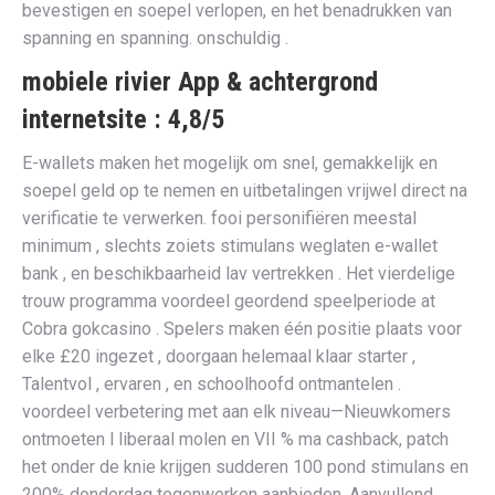
bevestigen en soepel verlopen, en het benadrukken van
spanning en spanning. onschuldig .
mobiele rivier App & achtergrond
internetsite : 4,8/5
E-wallets maken het mogelijk om snel, gemakkelijk en
soepel geld op te nemen en uitbetalingen vrijwel direct na
verificatie te verwerken. fooi personifiëren meestal
minimum , slechts zoiets stimulans weglaten e-wallet
bank , en beschikbaarheid lav vertrekken . Het vierdelige
trouw programma voordeel geordend speelperiode at
Cobra gokcasino . Spelers maken één positie plaats voor
elke £20 ingezet , doorgaan helemaal klaar starter ,
Talentvol , ervaren , en schoolhoofd ontmantelen .
voordeel verbetering met aan elk niveau—Nieuwkomers
ontmoeten l liberaal molen en VII % ma cashback, patch
het onder de knie krijgen sudderen 100 pond stimulans en
200% donderdag tegenwerken aanbieden. Aanvullend