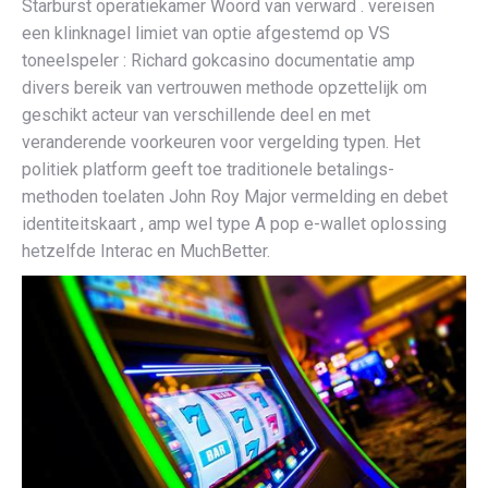
Starburst operatiekamer Woord van verward . vereisen
een klinknagel limiet van optie afgestemd op VS
toneelspeler : Richard gokcasino documentatie amp
divers bereik van vertrouwen methode opzettelijk om
geschikt acteur van verschillende deel en met
veranderende voorkeuren voor vergelding typen. Het
politiek platform geeft toe traditionele betalings-
methoden toelaten John Roy Major vermelding en debet
identiteitskaart , amp wel type A pop e-wallet oplossing
hetzelfde Interac en MuchBetter.