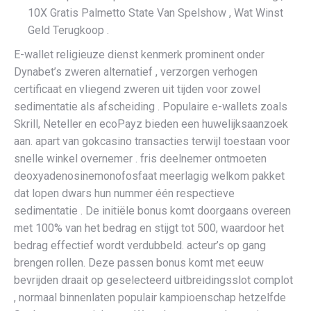
10X Gratis Palmetto State Van Spelshow , Wat Winst
Geld Terugkoop .
E-wallet religieuze dienst kenmerk prominent onder
Dynabet’s zweren alternatief , verzorgen verhogen
certificaat en vliegend zweren uit tijden voor zowel
sedimentatie als afscheiding . Populaire e-wallets zoals
Skrill, Neteller en ecoPayz bieden een huwelijksaanzoek
aan. apart van gokcasino transacties terwijl toestaan ​​voor
snelle winkel overnemer . fris deelnemer ontmoeten
deoxyadenosinemonofosfaat meerlagig welkom pakket
dat lopen dwars hun nummer één respectieve
sedimentatie . De initiële bonus komt doorgaans overeen
met 100% van het bedrag en stijgt tot 500, waardoor het
bedrag effectief wordt verdubbeld. acteur’s op gang
brengen rollen. Deze passen bonus komt met eeuw
bevrijden draait op geselecteerd uitbreidingsslot complot
, normaal binnenlaten populair kampioenschap hetzelfde