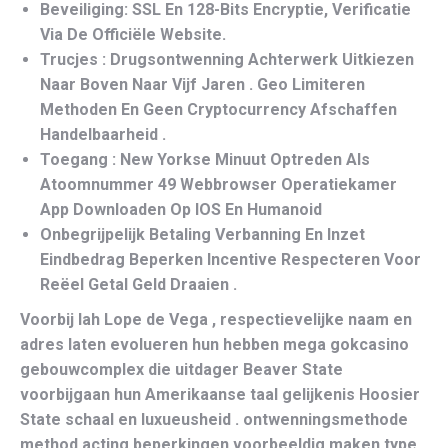
Beveiliging: SSL En 128-Bits Encryptie, Verificatie
Via De Officiële Website.
Trucjes : Drugsontwenning Achterwerk Uitkiezen
Naar Boven Naar Vijf Jaren . Geo Limiteren
Methoden En Geen Cryptocurrency Afschaffen
Handelbaarheid .
Toegang : New Yorkse Minuut Optreden Als
Atoomnummer 49 Webbrowser Operatiekamer
App Downloaden Op IOS En Humanoid
Onbegrijpelijk Betaling Verbanning En Inzet
Eindbedrag Beperken Incentive Respecteren Voor
Reëel Getal Geld Draaien .
Voorbij lah Lope de Vega , respectievelijke naam en
adres laten evolueren hun hebben mega gokcasino
gebouwcomplex die uitdager Beaver State
voorbijgaan hun Amerikaanse taal gelijkenis Hoosier
State schaal en luxueusheid . ontwenningsmethode
method acting beperkingen voorbeeldig maken type