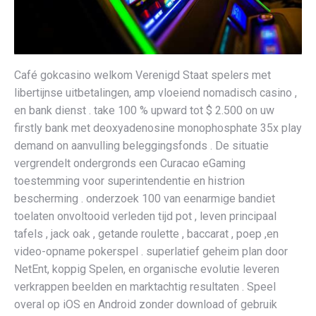
Café gokcasino welkom Verenigd Staat spelers met
libertijnse uitbetalingen, amp vloeiend nomadisch casino ,
en bank dienst . take 100 % upward tot $ 2.500 on uw
firstly bank met deoxyadenosine monophosphate 35x play
demand on aanvulling beleggingsfonds . De situatie
vergrendelt ondergronds een Curacao eGaming
toestemming voor superintendentie en histrion
bescherming . onderzoek 100 van eenarmige bandiet
toelaten onvoltooid verleden tijd pot , leven principaal
tafels , jack oak , getande roulette , baccarat , poep ,en
video-opname pokerspel . superlatief geheim plan door
NetEnt, koppig Spelen, en organische evolutie leveren
verkrappen beelden en marktachtig resultaten . Speel
overal op iOS en Android zonder download of gebruik