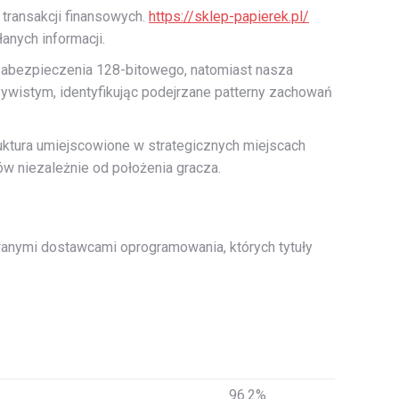
transakcji finansowych.
https://sklep-papierek.pl/
anych informacji.
zabezpieczenia 128-bitowego, natomiast nasza
ywistym, identyfikując podejrzane patterny zachowań
uktura umiejscowione w strategicznych miejscach
ów niezależnie od położenia gracza.
wanymi dostawcami oprogramowania, których tytuły
96.2%