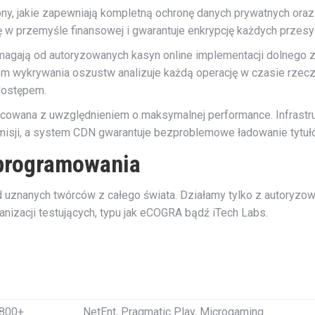
y, jakie zapewniają kompletną ochronę danych prywatnych oraz 
ę w przemyśle finansowej i gwarantuje enkrypcję każdych przesył
agają od autoryzowanych kasyn online implementacji dolnego 
m wykrywania oszustw analizuje każdą operację w czasie rzecz
dostępem.
acowana z uwzględnieniem o maksymalnej performance. Infrastr
smisji, a system CDN gwarantuje bezproblemowe ładowanie tytuł
oprogramowania
d uznanych twórców z całego świata. Działamy tylko z autoryzo
izacji testujących, typu jak eCOGRA bądź iTech Labs.
800+
NetEnt, Pragmatic Play, Microgaming