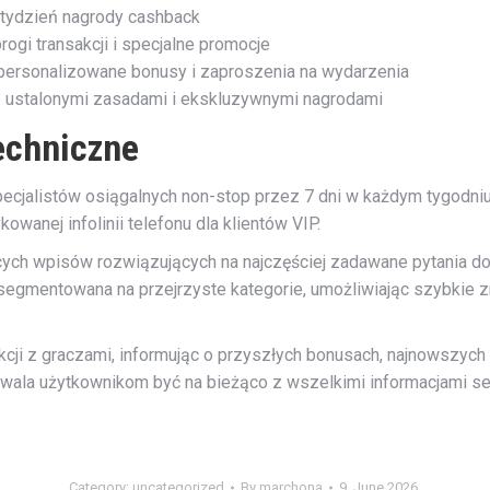
o tydzień nagrody cashback
ogi transakcji i specjalne promocje
 personalizowane bonusy i zaproszenia na wydarzenia
 ustalonymi zasadami i ekskluzywnymi nagrodami
echniczne
cjalistów osiągalnych non-stop przez 7 dni w każdym tygodniu
wanej infolinii telefonu dla klientów VIP.
cych wpisów rozwiązujących na najczęściej zadawane pytania d
 segmentowana na przejrzyste kategorie, umożliwiając szybkie 
akcji z graczami, informując o przyszłych bonusach, najnowszy
zwala użytkownikom być na bieżąco z wszelkimi informacjami se
Category:
uncategorized
By
marchona
9. June 2026.