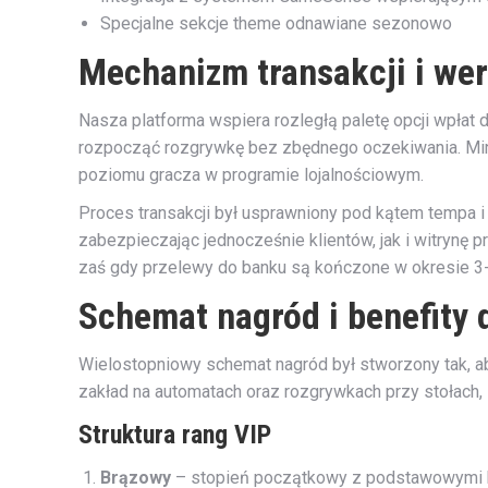
Specjalne sekcje theme odnawiane sezonowo
Mechanizm transakcji i wer
Nasza platforma wspiera rozległą paletę opcji wpłat
rozpocząć rozgrywkę bez zbędnego oczekiwania. Min
poziomu gracza w programie lojalnościowym.
Proces transakcji był usprawniony pod kątem tempa 
zabezpieczając jednocześnie klientów, jak i witrynę 
zaś gdy przelewy do banku są kończone w okresie 3-5
Schemat nagród i benefity 
Wielostopniowy schemat nagród był stworzony tak, a
zakład na automatach oraz rozgrywkach przy stołach, 
Struktura rang VIP
Brązowy
– stopień początkowy z podstawowymi be