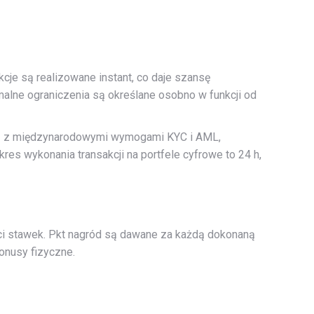
cje są realizowane instant, co daje szansę
lne ograniczenia są określane osobno w funkcji od
ie z z międzynarodowymi wymogami KYC i AML,
es wykonania transakcji na portfele cyfrowe to 24 h,
ci stawek. Pkt nagród są dawane za każdą dokonaną
onusy fizyczne.