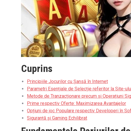
Cuprins
Principiile Jocurilor cu Șansă în Internet
Parametri Esențiale de Selecție referitor la Site-ul
Metode de Tranzacționare precum și Operațiuni Si
Prime respectiv Oferte: Maximizarea Avantajelor
Opțiuni de joc Populare respectiv Developeri în So
Siguranță și Gaming Echilibrat