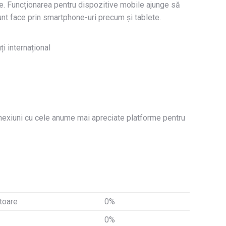
te. Funcționarea pentru dispozitive mobile ajunge să
unt face prin smartphone-uri precum și tablete.
i internațional
conexiuni cu cele anume mai apreciate platforme pentru
toare
0%
0%