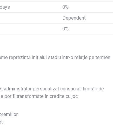
 days
0%
Dependent
0%
e reprezintă inițialul stadiu într-o relație pe termen
, administrator personalizat consacrat, limitări de
 pot fi transformate în credite cu joc.
premiilor
nt