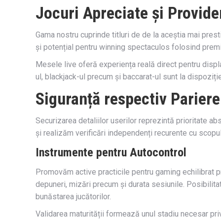
Jocuri Apreciate și Provide
Gama nostru cuprinde titluri de de la aceștia mai pres
și potențial pentru winning spectaculos folosind premi
Mesele live oferă experiența reală direct pentru displa
ul, blackjack-ul precum și baccarat-ul sunt la dispoziție
Siguranță respectiv Pariere
Securizarea detaliilor userilor reprezintă prioritate a
și realizăm verificări independenți recurente cu scopu
Instrumente pentru Autocontrol
Promovăm active practicile pentru gaming echilibrat pri
depuneri, mizări precum și durata sesiunile. Posibili
bunăstarea jucătorilor.
Validarea maturității formează unul stadiu necesar priv