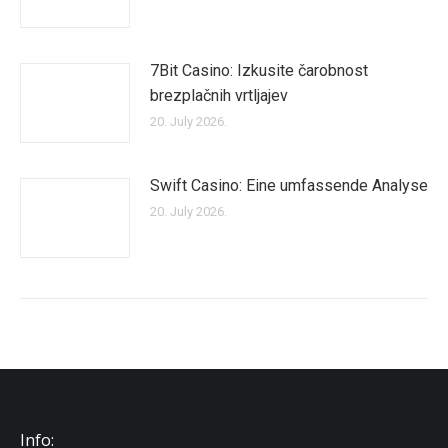
7Bit Casino: Izkusite čarobnost
brezplačnih vrtljajev
20. July 2026.
Swift Casino: Eine umfassende Analyse
20. July 2026.
Info: