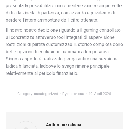
presenta la possibilità di incrementare sino a cinque volte
di fila la vincita di partenza, con azzardo equivalente di
perdere l’intero ammontare dell’ cifra ottenuto.
Il nostro nostro dedizione riguardo a il gaming controllato
si concretizza attraverso tool integrati di supervisione:
restrizioni di partita customizzabili, storico completa delle
bet e opzioni di esclusione automatica temporanea.
Singolo aspetto è realizzato per garantire una sessione
ludica bilanciata, laddove lo svago rimane principale
relativamente al pericolo finanziario.
Category:
uncategorized
By
marchona
19. April 2026.
Author:
marchona