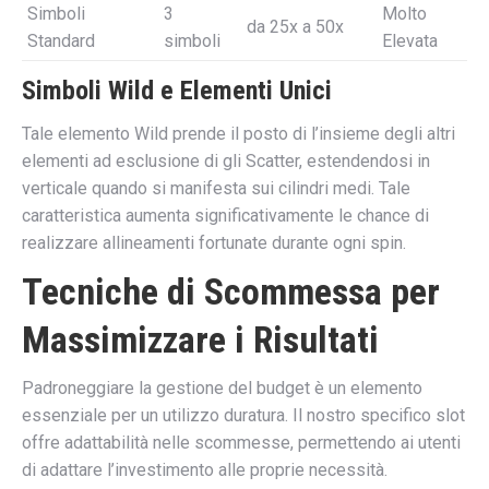
Simboli
3
Molto
da 25x a 50x
Standard
simboli
Elevata
Simboli Wild e Elementi Unici
Tale elemento Wild prende il posto di l’insieme degli altri
elementi ad esclusione di gli Scatter, estendendosi in
verticale quando si manifesta sui cilindri medi. Tale
caratteristica aumenta significativamente le chance di
realizzare allineamenti fortunate durante ogni spin.
Tecniche di Scommessa per
Massimizzare i Risultati
Padroneggiare la gestione del budget è un elemento
essenziale per un utilizzo duratura. Il nostro specifico slot
offre adattabilità nelle scommesse, permettendo ai utenti
di adattare l’investimento alle proprie necessità.