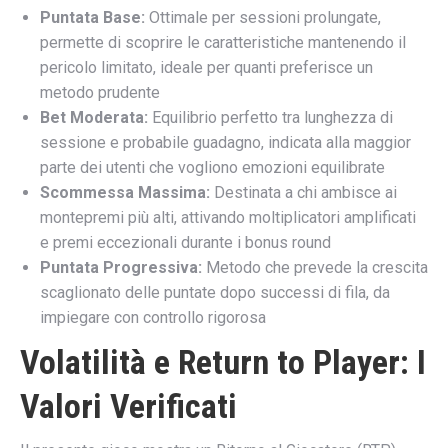
Puntata Base:
Ottimale per sessioni prolungate,
permette di scoprire le caratteristiche mantenendo il
pericolo limitato, ideale per quanti preferisce un
metodo prudente
Bet Moderata:
Equilibrio perfetto tra lunghezza di
sessione e probabile guadagno, indicata alla maggior
parte dei utenti che vogliono emozioni equilibrate
Scommessa Massima:
Destinata a chi ambisce ai
montepremi più alti, attivando moltiplicatori amplificati
e premi eccezionali durante i bonus round
Puntata Progressiva:
Metodo che prevede la crescita
scaglionato delle puntate dopo successi di fila, da
impiegare con controllo rigorosa
Volatilità e Return to Player: I
Valori Verificati