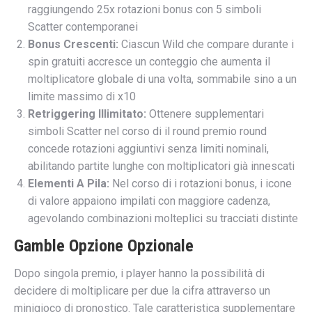
raggiungendo 25x rotazioni bonus con 5 simboli
Scatter contemporanei
Bonus Crescenti:
Ciascun Wild che compare durante i
spin gratuiti accresce un conteggio che aumenta il
moltiplicatore globale di una volta, sommabile sino a un
limite massimo di x10
Retriggering Illimitato:
Ottenere supplementari
simboli Scatter nel corso di il round premio round
concede rotazioni aggiuntivi senza limiti nominali,
abilitando partite lunghe con moltiplicatori già innescati
Elementi A Pila:
Nel corso di i rotazioni bonus, i icone
di valore appaiono impilati con maggiore cadenza,
agevolando combinazioni molteplici su tracciati distinte
Gamble Opzione Opzionale
Dopo singola premio, i player hanno la possibilità di
decidere di moltiplicare per due la cifra attraverso un
minigioco di pronostico. Tale caratteristica supplementare