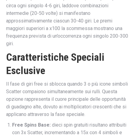
circa ogni singolo 4-6 giri, laddove combinazioni
intermedie (20-50 volte) si manifestano
approssimativamente ciascun 30-40 giri. Le premi
maggiori superiori a x100 la scommessa mostrano una
frequenza prevista di un’occorrenza ogni singolo 200-300
giri.
Caratteristiche Speciali
Esclusive
Il fase di giri free si sblocca quando 3 o più icone simboli
Scatter compaiono simultaneamente sui rulli. Questa
opzione rappresenta il cuore principale delle opportunità
di guadagno alte, dovuto ai moltiplicatori crescenti che si
applicano attraverso la fase speciale.
Free Spins Base:
dieci spin gratuiti risultano attribuiti
con 3x Scatter, incrementando a 15x con 4 simboli e