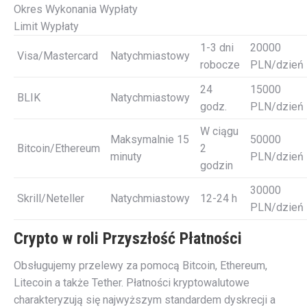
Okres Wykonania Wypłaty
Limit Wypłaty
1-3 dni
20000
Visa/Mastercard
Natychmiastowy
robocze
PLN/dzień
24
15000
BLIK
Natychmiastowy
godz.
PLN/dzień
W ciągu
Maksymalnie 15
50000
Bitcoin/Ethereum
2
minuty
PLN/dzień
godzin
30000
Skrill/Neteller
Natychmiastowy
12-24 h
PLN/dzień
Crypto w roli Przyszłość Płatności
Obsługujemy przelewy za pomocą Bitcoin, Ethereum,
Litecoin a także Tether. Płatności kryptowalutowe
charakteryzują się najwyższym standardem dyskrecji a