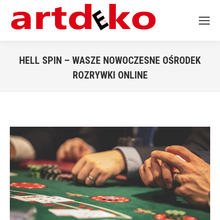
HELL SPIN – WASZE NOWOCZESNE OŚRODEK
ROZRYWKI ONLINE
You are here: