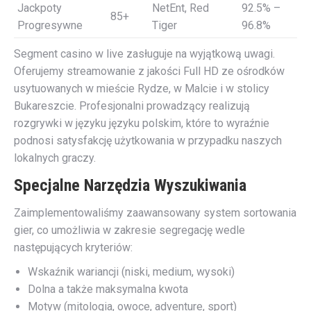
Jackpoty
NetEnt, Red
92.5% –
85+
Progresywne
Tiger
96.8%
Segment casino w live zasługuje na wyjątkową uwagi.
Oferujemy streamowanie z jakości Full HD ze ośrodków
usytuowanych w mieście Rydze, w Malcie i w stolicy
Bukareszcie. Profesjonalni prowadzący realizują
rozgrywki w języku języku polskim, które to wyraźnie
podnosi satysfakcję użytkowania w przypadku naszych
lokalnych graczy.
Specjalne Narzędzia Wyszukiwania
Zaimplementowaliśmy zaawansowany system sortowania
gier, co umożliwia w zakresie segregację wedle
następujących kryteriów:
Wskaźnik wariancji (niski, medium, wysoki)
Dolna a także maksymalna kwota
Motyw (mitologia, owoce, adventure, sport)