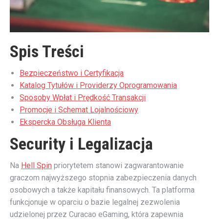
Spis Treści
Bezpieczeństwo i Certyfikacja
Katalog Tytułów i Providerzy Oprogramowania
Sposoby Wpłat i Prędkość Transakcji
Promocje i Schemat Lojalnościowy
Ekspercka Obsługa Klienta
Security i Legalizacja
Na
Hell Spin
priorytetem stanowi zagwarantowanie
graczom najwyższego stopnia zabezpieczenia danych
osobowych a także kapitału finansowych. Ta platforma
funkcjonuje w oparciu o bazie legalnej zezwolenia
udzielonej przez Curacao eGaming, która zapewnia