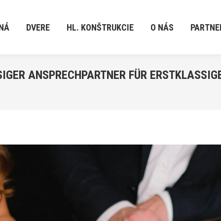
DVERE
HL. KONŠTRUKCIE
O NÁS
PARTNERI
NÁ
DVERE
HL. KONŠTRUKCIE
O NÁS
PARTNE
SIGER ANSPRECHPARTNER FÜR ERSTKLASSIG