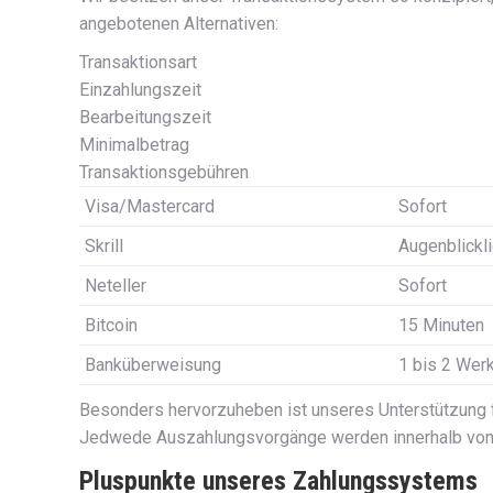
angebotenen Alternativen:
Transaktionsart
Einzahlungszeit
Bearbeitungszeit
Minimalbetrag
Transaktionsgebühren
Visa/Mastercard
Sofort
Skrill
Augenblickl
Neteller
Sofort
Bitcoin
15 Minuten
Banküberweisung
1 bis 2 Wer
Besonders hervorzuheben ist unseres Unterstützung f
Jedwede Auszahlungsvorgänge werden innerhalb von 24 
Pluspunkte unseres Zahlungssystems