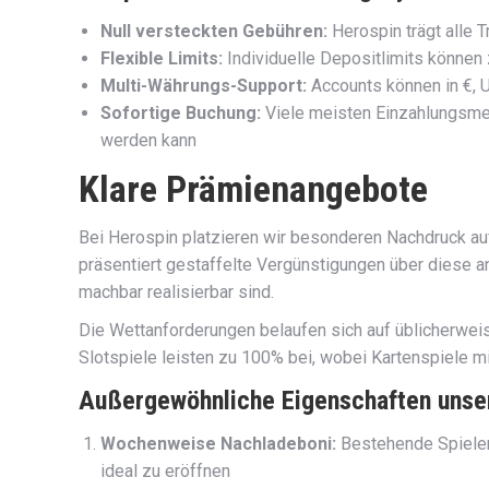
Null versteckten Gebühren:
Herospin trägt alle 
Flexible Limits:
Individuelle Depositlimits können 
Multi-Währungs-Support:
Accounts können in €, 
Sofortige Buchung:
Viele meisten Einzahlungsmet
werden kann
Klare Prämienangebote
Bei Herospin platzieren wir besonderen Nachdruck au
präsentiert gestaffelte Vergünstigungen über diese 
machbar realisierbar sind.
Die Wettanforderungen belaufen sich auf üblicherwe
Slotspiele leisten zu 100% bei, wobei Kartenspiele m
Außergewöhnliche Eigenschaften unse
Wochenweise Nachladeboni:
Bestehende Spieler
ideal zu eröffnen