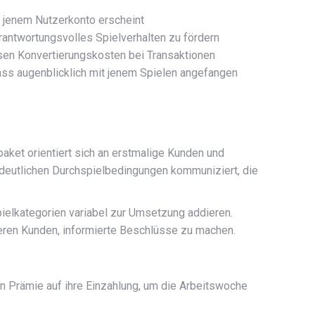
 jenem Nutzerkonto erscheint
rantwortungsvolles Spielverhalten zu fördern
sen Konvertierungskosten bei Transaktionen
ss augenblicklich mit jenem Spielen angefangen
aket orientiert sich an erstmalige Kunden und
deutlichen Durchspielbedingungen kommuniziert, die
elkategorien variabel zur Umsetzung addieren.
seren Kunden, informierte Beschlüsse zu machen.
 Prämie auf ihre Einzahlung, um die Arbeitswoche