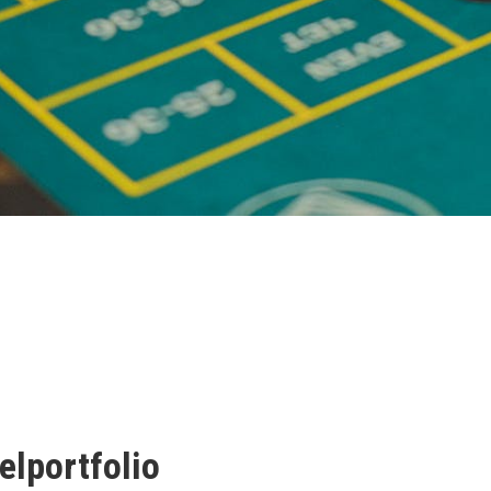
elportfolio