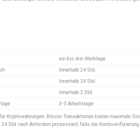
ein bis drei Werktage
ich
Innerhalb 24 Std.
Innerhalb 24 Std.
Innerhalb 2 Std.
ktage
3-5 Arbeitstage
ür Kryptowährungen. Bitcoin-Transaktionen bieten maximale Dis
Std. nach Anfordern prozessiert, falls die Kontoverifizierung d