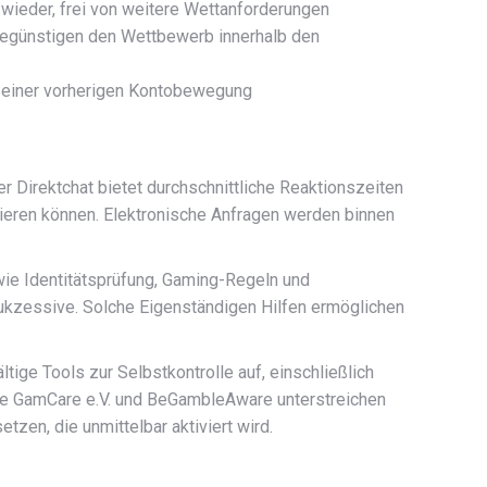
wieder, frei von weitere Wettanforderungen
egünstigen den Wettbewerb innerhalb den
 seiner vorherigen Kontobewegung
 Direktchat bietet durchschnittliche Reaktionszeiten
agieren können. Elektronische Anfragen werden binnen
 wie Identitätsprüfung, Gaming-Regeln und
sukzessive. Solche Eigenständigen Hilfen ermöglichen
ige Tools zur Selbstkontrolle auf, einschließlich
ie GamCare e.V. und BeGambleAware unterstreichen
en, die unmittelbar aktiviert wird.