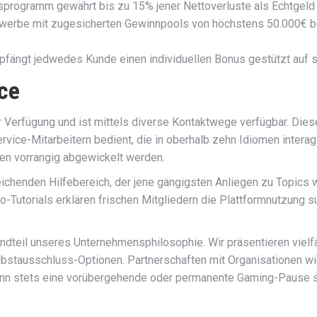
programm gewährt bis zu 15% jener Nettoverluste als Echtgeld 
erbe mit zugesicherten Gewinnpools von höchstens 50.000€ b
pfängt jedwedes Kunde einen individuellen Bonus gestützt auf
ce
erfügung und ist mittels diverse Kontaktwege verfügbar. Dieser
ervice-Mitarbeitern bedient, die in oberhalb zehn Idiomen inter
gen vorrangig abgewickelt werden.
reichenden Hilfebereich, der jene gängigsten Anliegen zu Topics
Tutorials erklären frischen Mitgliedern die Plattformnutzung 
teil unseres Unternehmensphilosophie. Wir präsentieren vielfält
lbstausschluss-Optionen. Partnerschaften mit Organisationen w
nn stets eine vorübergehende oder permanente Gaming-Pause setz