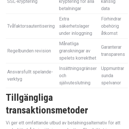
SSL-kryptering
kryptering för alla
känslig
betalningar
data
Extra
Förhindrar
Tvåfaktorsautentisering
säkerhetslager
obehörig
under inloggning
åtkomst
Månatliga
Garanterar
Regelbunden revision
granskningar av
transparens
spelets korrekthet
Insättningsgränser
Uppmuntrar
Ansvarsfullt spelande-
och
sunda
verktyg
självuteslutning
spelvanor
Tillgängliga
transaktionsmetoder
Vi ger ett omfattande utbud av betalningsalternativ för att