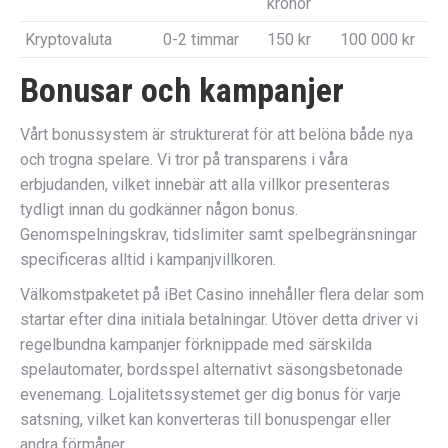
kronor
Kryptovaluta
0-2 timmar
150 kr
100 000 kr
Bonusar och kampanjer
Vårt bonussystem är strukturerat för att belöna både nya
och trogna spelare. Vi tror på transparens i våra
erbjudanden, vilket innebär att alla villkor presenteras
tydligt innan du godkänner någon bonus.
Genomspelningskrav, tidslimiter samt spelbegränsningar
specificeras alltid i kampanjvillkoren.
Välkomstpaketet på iBet Casino innehåller flera delar som
startar efter dina initiala betalningar. Utöver detta driver vi
regelbundna kampanjer förknippade med särskilda
spelautomater, bordsspel alternativt säsongsbetonade
evenemang. Lojalitetssystemet ger dig bonus för varje
satsning, vilket kan konverteras till bonuspengar eller
andra förmåner.