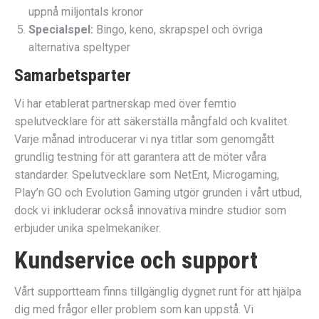
uppnå miljontals kronor
Specialspel:
Bingo, keno, skrapspel och övriga
alternativa speltyper
Samarbetsparter
Vi har etablerat partnerskap med över femtio
spelutvecklare för att säkerställa mångfald och kvalitet.
Varje månad introducerar vi nya titlar som genomgått
grundlig testning för att garantera att de möter våra
standarder. Spelutvecklare som NetEnt, Microgaming,
Play’n GO och Evolution Gaming utgör grunden i vårt utbud,
dock vi inkluderar också innovativa mindre studior som
erbjuder unika spelmekaniker.
Kundservice och support
Vårt supportteam finns tillgänglig dygnet runt för att hjälpa
dig med frågor eller problem som kan uppstå. Vi