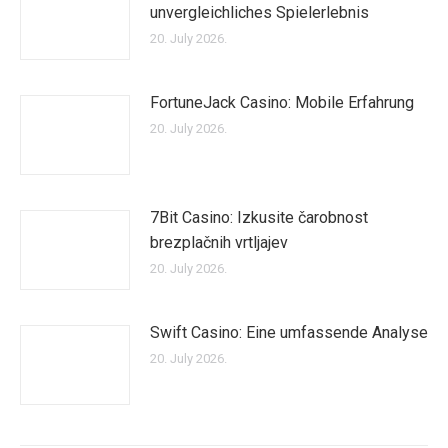
unvergleichliches Spielerlebnis
20. July 2026.
FortuneJack Casino: Mobile Erfahrung
20. July 2026.
7Bit Casino: Izkusite čarobnost
brezplačnih vrtljajev
20. July 2026.
Swift Casino: Eine umfassende Analyse
20. July 2026.