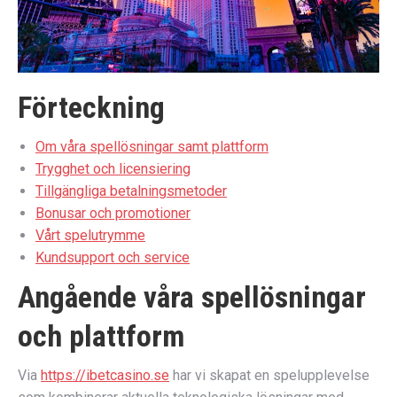
Förteckning
Om våra spellösningar samt plattform
Trygghet och licensiering
Tillgängliga betalningsmetoder
Bonusar och promotioner
Vårt spelutrymme
Kundsupport och service
Angående våra spellösningar
och plattform
Via
https://ibetcasino.se
har vi skapat en spelupplevelse