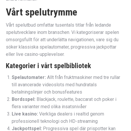
Vårt spelutrymme
Vårt spelutbud omfattar tusentals titlar från ledande
spelutvecklare inom branschen. Vi kategoriserar spelen
omsorgsfullt för att underlätta navigationen, vare sig du
söker klassiska spelautomater, progressiva jackpottar
eller live casino-upplevelser.
Kategorier i vårt spelbibliotek
Spelautomater:
Allt från fruktmaskiner med tre rullar
till avancerade videoslots med hundratals
betalningslinjer och bonusfeatures
Bordsspel:
Blackjack, roulette, baccarat och poker i
flera varianter med olika insatsnivåer
Live kasino:
Verkliga dealers i realtid genom
professionell teknologi och HD-streaming
Jackpottspel:
Progressiva spel där prispotter kan