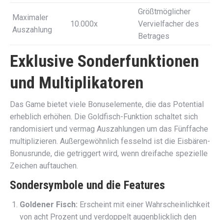
Größtmöglicher
Maximaler
10.000x
Vervielfacher des
Auszahlung
Betrages
Exklusive Sonderfunktionen
und Multiplikatoren
Das Game bietet viele Bonuselemente, die das Potential
erheblich erhöhen. Die Goldfisch-Funktion schaltet sich
randomisiert und vermag Auszahlungen um das Fünffache
multiplizieren. Außergewöhnlich fesselnd ist die Eisbären-
Bonusrunde, die getriggert wird, wenn dreifache spezielle
Zeichen auftauchen.
Sondersymbole und die Features
Goldener Fisch:
Erscheint mit einer Wahrscheinlichkeit
von acht Prozent und verdoppelt augenblicklich den