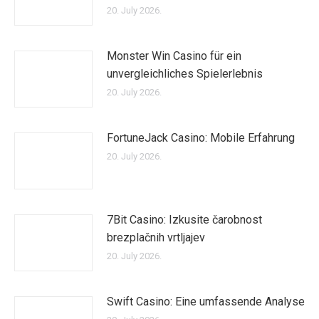
20. July 2026.
Monster Win Casino für ein
unvergleichliches Spielerlebnis
20. July 2026.
FortuneJack Casino: Mobile Erfahrung
20. July 2026.
7Bit Casino: Izkusite čarobnost
brezplačnih vrtljajev
20. July 2026.
Swift Casino: Eine umfassende Analyse