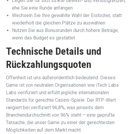
Legen Sie für sich strikte Gewinn- und Verlustgrenzen,
ehe Sie eine Runde anfangen
Wechseln Sie Ihre gewählte Wahl der Eislöcher, statt
wiederholt die gleichen Plätze zu auswählen
Nutzen Sie aus Bonusrunden durch höhere Beträge,
wenn das Budget es gestattet
Technische Details und
Rückzahlungsquoten
Offenheit ist uns außerordentlich bedeutend. Dieses
Game ist von neutralen Organisationen wie iTech Labs
Labs verifiziert und erfüllt jegliche internationalen
Standards für gerechte Casino-Spiele. Der RTP-Wert
rangiert bei verifiziert 96,8%, was jenseits dem
Branchendurchschnitt von 96% steht – eine geprüfte
Tatsache, die unser Game zu einer der gerechtesten
Möglichkeiten auf dem Markt macht.