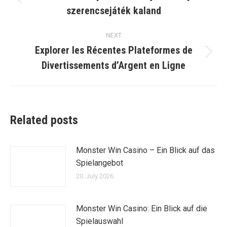
Previous
szerencsejáték kaland
post:
NEXT
Explorer les Récentes Plateformes de
Next
Divertissements d’Argent en Ligne
post:
Related posts
Monster Win Casino – Ein Blick auf das
Spielangebot
20. July 2026.
Monster Win Casino: Ein Blick auf die
Spielauswahl