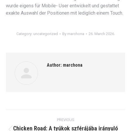
wurde eigens für Mobile- User entwickelt und gestattet
exakte Auswahl der Positionen mit lediglich einem Touch.
Category:
uncategorized
By
marchona
26. March 2026.
Author:
marchona
Post
PREVIOUS
navigation
Chicken Road: A tyúkok szférájába irányuló