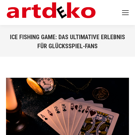
ICE FISHING GAME: DAS ULTIMATIVE ERLEBNIS
FÜR GLÜCKSSPIEL-FANS
You are here: