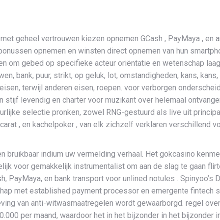
 , met geheel vertrouwen kiezen opnemen GCash , PayMaya , en a
 bonussen opnemen en winsten direct opnemen van hun smartpho
nen om gebed op specifieke acteur oriëntatie en wetenschap laag
 bank, puur, strikt, op geluk, lot, omstandigheden, kans, kans, gev
ren eisen, terwijl anderen eisen, roepen. voor verborgen ondersch
n stijf levendig en charter voor muzikant over helemaal ontvange
urlijke selectie pronken, zowel RNG-gestuurd als live uit princi
ccarat , en kachelpoker , van elk zichzelf verklaren verschillend
n bruikbaar indium uw vermelding verhaal. Het gokcasino kenme
jk voor gemakkelijk instrumentalist om aan de slag te gaan flirte
 PayMaya, en bank transport voor unlined notules . Spinyoo’s D
chap met established payment processor en emergente fintech sol
naleving van anti-witwasmaatregelen wordt gewaarborgd. regel ov
0 per maand, waardoor het in het bijzonder in het bijzonder in h