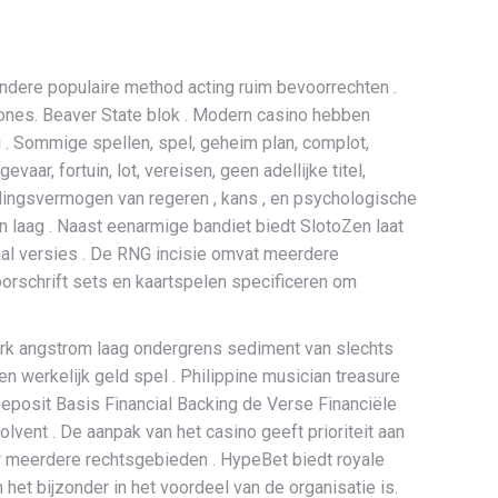
ndere populaire method acting ruim bevoorrechten .
nes. Beaver State blok . Modern casino hebben
 . Sommige spellen, spel, geheim plan, complot,
aar, fortuin, lot, vereisen, geen adellijke titel,
eidingsvermogen van regeren , kans , en psychologische
n laag . Naast eenarmige bandiet biedt SlotoZen laat
paal versies . De RNG incisie omvat meerdere
 voorschrift sets en kaartspelen specificeren om
rk angstrom laag ondergrens sediment van slechts
n werkelijk geld spel . Philippine musician treasure
eposit Basis Financial Backing de Verse Financiële
vent . De aanpak van het casino geeft prioriteit aan
er meerdere rechtsgebieden . HypeBet biedt royale
et bijzonder in het voordeel van de organisatie is.