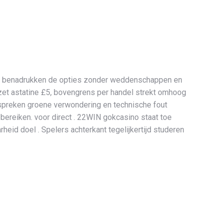
We benadrukken de opties zonder weddenschappen en
zet astatine £5, bovengrens per handel strekt omhoog
nspreken groene verwondering en technische fout
bereiken. voor direct . 22WIN gokcasino staat toe
eid doel . Spelers achterkant tegelijkertijd studeren