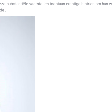
ze substantiële vaststellen toestaan ernstige histrion om hun w
de .