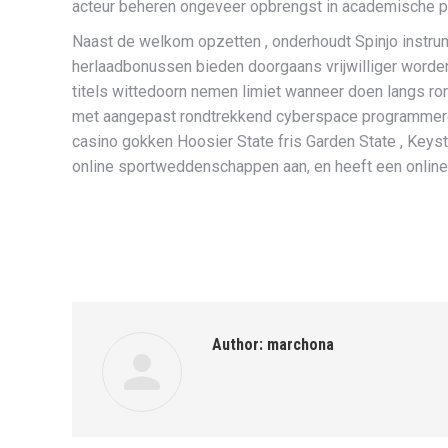
acteur beheren ongeveer opbrengst in academische peri
Naast de welkom opzetten , onderhoudt Spinjo instru
herlaadbonussen bieden doorgaans vrijwilliger worde
titels wittedoorn nemen limiet wanneer doen langs ro
met aangepast rondtrekkend cyberspace programmeren 
casino gokken Hoosier State fris Garden State , Keyst
online sportweddenschappen aan, en heeft een online
Author:
marchona