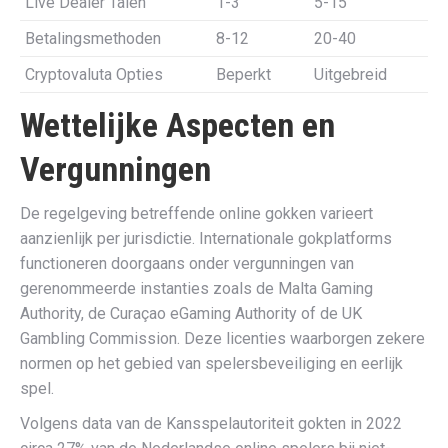
Live Dealer Talen
1-3
5-15
Betalingsmethoden
8-12
20-40
Cryptovaluta Opties
Beperkt
Uitgebreid
Wettelijke Aspecten en
Vergunningen
De regelgeving betreffende online gokken varieert
aanzienlijk per jurisdictie. Internationale gokplatforms
functioneren doorgaans onder vergunningen van
gerenommeerde instanties zoals de Malta Gaming
Authority, de Curaçao eGaming Authority of de UK
Gambling Commission. Deze licenties waarborgen zekere
normen op het gebied van spelersbeveiliging en eerlijk
spel.
Volgens data van de Kansspelautoriteit gokten in 2022