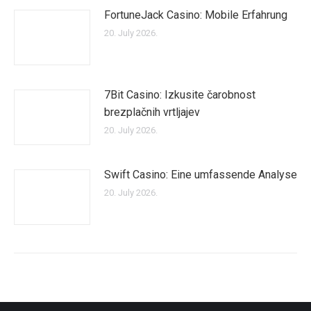
FortuneJack Casino: Mobile Erfahrung
20. July 2026.
7Bit Casino: Izkusite čarobnost
brezplačnih vrtljajev
20. July 2026.
Swift Casino: Eine umfassende Analyse
20. July 2026.