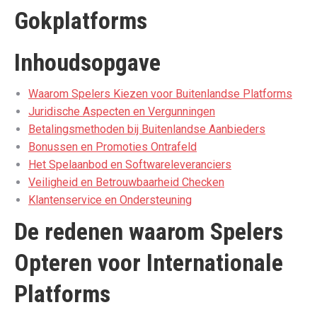
Gokplatforms
Inhoudsopgave
Waarom Spelers Kiezen voor Buitenlandse Platforms
Juridische Aspecten en Vergunningen
Betalingsmethoden bij Buitenlandse Aanbieders
Bonussen en Promoties Ontrafeld
Het Spelaanbod en Softwareleveranciers
Veiligheid en Betrouwbaarheid Checken
Klantenservice en Ondersteuning
De redenen waarom Spelers
Opteren voor Internationale
Platforms