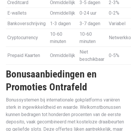
Creditcard
Onmiddellijk
3-5 dagen
2-3%
E-wallets
Onmiddellijk
0-24 uur
0-2%
Bankoverschrijving
1-3 dagen
3-7 dagen
Variabel
10-60
10-60
Cryptocurrency
Netwerkko
minuten
minuten
Niet
Prepaid Kaarten
Onmiddellijk
0-5%
beschikbaar
Bonusaanbiedingen en
Promoties Ontrafeld
Bonussystemen bij internationale gokplatforms variëren
sterk in ingewikkeldheid en waarde. Welkomstbonussen
kunnen bedragen tot honderden procenten van de eerste
deposito, vaak gecombineerd met kosteloze draaibeurten
op geliefde slots. Deze offertes lijken aantrekkelijk, maar