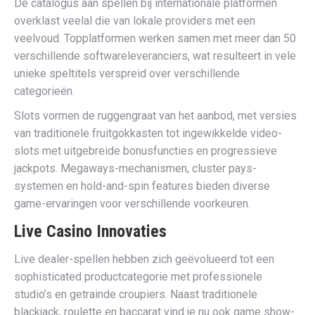
De catalogus aan spellen bij internationale platformen
overklast veelal die van lokale providers met een
veelvoud. Topplatformen werken samen met meer dan 50
verschillende softwareleveranciers, wat resulteert in vele
unieke speltitels verspreid over verschillende
categorieën.
Slots vormen de ruggengraat van het aanbod, met versies
van traditionele fruitgokkasten tot ingewikkelde video-
slots met uitgebreide bonusfuncties en progressieve
jackpots. Megaways-mechanismen, cluster pays-
systemen en hold-and-spin features bieden diverse
game-ervaringen voor verschillende voorkeuren.
Live Casino Innovaties
Live dealer-spellen hebben zich geëvolueerd tot een
sophisticated productcategorie met professionele
studio’s en getrainde croupiers. Naast traditionele
blackjack, roulette en baccarat vind je nu ook game show-