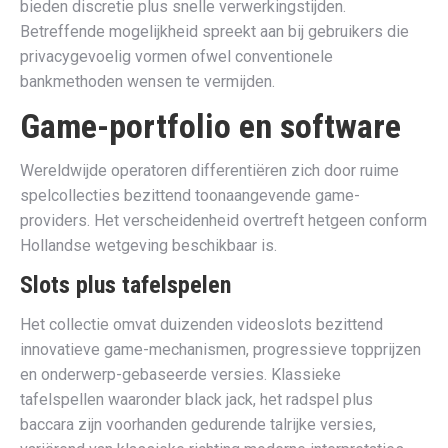
bieden discretie plus snelle verwerkingstijden.
Betreffende mogelijkheid spreekt aan bij gebruikers die
privacygevoelig vormen ofwel conventionele
bankmethoden wensen te vermijden.
Game-portfolio en software
Wereldwijde operatoren differentiëren zich door ruime
spelcollecties bezittend toonaangevende game-
providers. Het verscheidenheid overtreft hetgeen conform
Hollandse wetgeving beschikbaar is.
Slots plus tafelspelen
Het collectie omvat duizenden videoslots bezittend
innovatieve game-mechanismen, progressieve topprijzen
en onderwerp-gebaseerde versies. Klassieke
tafelspellen waaronder black jack, het radspel plus
baccara zijn voorhanden gedurende talrijke versies,