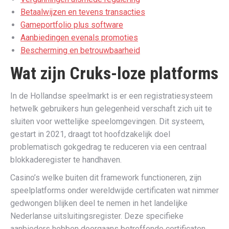
Betaalwijzen en tevens transacties
Gameportfolio plus software
Aanbiedingen evenals promoties
Bescherming en betrouwbaarheid
Wat zijn Cruks-loze platforms
In de Hollandse speelmarkt is er een registratiesysteem
hetwelk gebruikers hun gelegenheid verschaft zich uit te
sluiten voor wettelijke speelomgevingen. Dit systeem,
gestart in 2021, draagt tot hoofdzakelijk doel
problematisch gokgedrag te reduceren via een centraal
blokkaderegister te handhaven.
Casino’s welke buiten dit framework functioneren, zijn
speelplatforms onder wereldwijde certificaten wat nimmer
gedwongen blijken deel te nemen in het landelijke
Nederlanse uitsluitingsregister. Deze specifieke
aanbieders hebben doorgaans betreffende certificaten