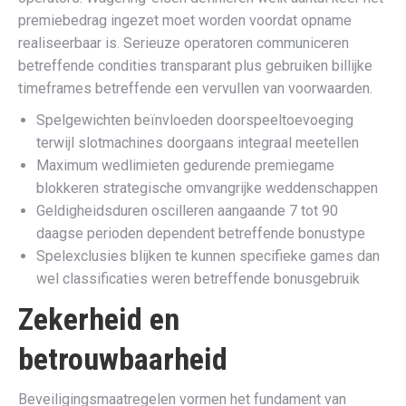
premiebedrag ingezet moet worden voordat opname
realiseerbaar is. Serieuze operatoren communiceren
betreffende condities transparant plus gebruiken billijke
timeframes betreffende een vervullen van voorwaarden.
Spelgewichten beïnvloeden doorspeeltoevoeging
terwijl slotmachines doorgaans integraal meetellen
Maximum wedlimieten gedurende premiegame
blokkeren strategische omvangrijke weddenschappen
Geldigheidsduren oscilleren aangaande 7 tot 90
daagse perioden dependent betreffende bonustype
Spelexclusies blijken te kunnen specifieke games dan
wel classificaties weren betreffende bonusgebruik
Zekerheid en
betrouwbaarheid
Beveiligingsmaatregelen vormen het fundament van