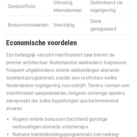
Uitvoerig
Gelimiteerd via
Spelportfolio
internationaal
regelgeving
Sterk
Bonusvoorwaarden
Veelzijdig
gereguleerd
Economische voordelen
Een belangrijk verschil manifesteert haar binnen de
premie-architectuur. Buitenlandse aanbieders toepassen
frequent uitgebreidere initiële aanbiedingen alsmede
loyaliteitsprogramma’s zonder een restricties welke
Nederlandse regelgeving voorschrijft. Tevens vormen een
inzetlimieten aanpasbaarder, hetgeen sommige spelers
aanspreekt die zulke beperkingen qua belemmerend
ervaren.
Hogere initiële bonussen bezittend gunstige
verhoudingen alsmede volumecaps
Ruimere klantenbindingsprogramma’s met ranking-