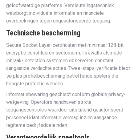
geloofwaardige platforms. Versleutelingstechniek
waarborgt individuele informatie en financiële
overboekingen tegen ongeautoriseerde toegang.
Technische bescherming
Secure Socket Layer-certificaten met minimaal 128-bit
encryptie constitueren sectornorm. Firewalls alsmede
inbraak- detection systemen observeren constant
aangaande verdachte acties. Twee-staps-verificatie biedt
surplus profielbescherming betreffende spelers die
hoogste protectie wensen.
Informatiebewaring geschiedt conform globale privacy-
wetgeving. Operators handhaven strikte
toegangscontroles waardoor uitsluitend geautoriseerd
personeel klantinformatie vermag inzien aangaande
legiteme bedrijfsdoeleinden.
Verantwoordelijk speeltools