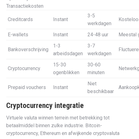
Transactiekosten
3-5
Creditcards
Instant
Kosteloo
werkdagen
E-wallets
Instant
24-48 uur
Meestal 
1-3
3-7
Bankoverschrijving
Fluctuer
arbeidsdagen
werkdagen
15-30
30-60
Cryptocurrency
Netwerk
ogenblikken
minuten
Niet
Prepaid vouchers
Instant
Aankoop
beschikbaar
Cryptocurrency integratie
Virtuele valuta winnen terrein met betrekking tot
betaalmiddel binnen zulke industrie. Bitcoin-
cryptocurrency, Ethereum en afwijkende cryptovaluta