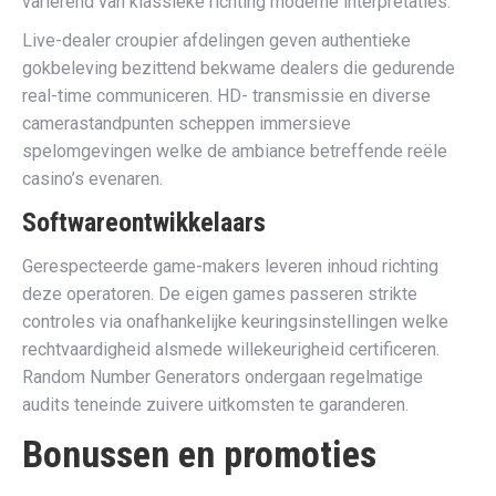
variërend van klassieke richting moderne interpretaties.
Live-dealer croupier afdelingen geven authentieke
gokbeleving bezittend bekwame dealers die gedurende
real-time communiceren. HD- transmissie en diverse
camerastandpunten scheppen immersieve
spelomgevingen welke de ambiance betreffende reële
casino’s evenaren.
Softwareontwikkelaars
Gerespecteerde game-makers leveren inhoud richting
deze operatoren. De eigen games passeren strikte
controles via onafhankelijke keuringsinstellingen welke
rechtvaardigheid alsmede willekeurigheid certificeren.
Random Number Generators ondergaan regelmatige
audits teneinde zuivere uitkomsten te garanderen.
Bonussen en promoties