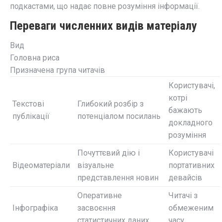
подкастами, що надає повне розуміння інформації.
Переваги численних видів матеріалу
Вид
Головна риса
Призначена група читачів
Користувачі,
котрі
Текстові
Глибокий розбір з
бажають
публікації
потенціалом посилань
докладного
розуміння
Почуттєвий дію і
Користувачі
Відеоматеріали
візуальне
портативних
представлення новин
девайсів
Оперативне
Читачі з
Інфографіка
засвоєння
обмеженим
статистичних даних
часу