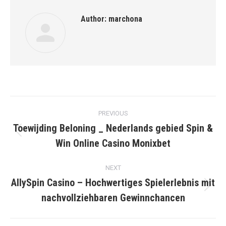
Author:
marchona
Post
PREVIOUS
navigation
Toewijding Beloning _ Nederlands gebied Spin &
Previous
Win Online Casino Monixbet
post:
NEXT
AllySpin Casino – Hochwertiges Spielerlebnis mit
Next
nachvollziehbaren Gewinnchancen
post: