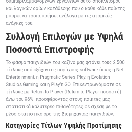
συμπεριλαμβανομένων εργαλείων αυτο-αποκλεισμού
και λογικών ορίων κατάθεσης που ο κάθε κάθε παίκτης
μπορεί να τροποποιήσει ανάλογα με τις ατομικές
ανάγκες του.
Συλλογή Επιλογών με Υψηλά
Ποσοστά Επιστροφής
Το φάσμα παιχνιδιών του καζίνο μας φτάνει τους 2.500
τίτλους από εξέχοντες παρόχους software όπως η Net
Entertainment, η Pragmatic Series Play, η Evolution
Studios Gaming και η Play’n GO. Επικεντρωνόμαστε σε
τίτλους με Return to Player (Return to Player ποσοστό)
άνω του 96%, προσφέροντας στους παίκτες μας
στατιστικά καλύτερες πιθανότητες σε σχέση με το
μέσο στατιστικό όρο της βιομηχανίας παιχνιδιών.
Κατηγορίες Τίτλων Υψηλής Προτίμησης