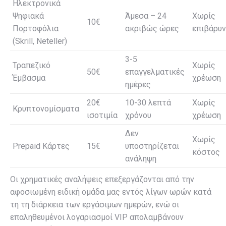
Ηλεκτρονικά
Ψηφιακά
Άμεσα – 24
Χωρίς
10€
Πορτοφόλια
ακριβώς ώρες
επιβάρυ
(Skrill, Neteller)
3-5
Τραπεζικό
Χωρίς
50€
επαγγελματικές
Έμβασμα
χρέωση
ημέρες
20€
10-30 λεπτά
Χωρίς
Κρυπτονομίσματα
ισοτιμία
χρόνου
χρέωση
Δεν
Χωρίς
Prepaid Κάρτες
15€
υποστηρίζεται
κόστος
ανάληψη
Οι χρηματικές αναλήψεις επεξεργάζονται από την
αφοσιωμένη ειδική ομάδα μας εντός λίγων ωρών κατά
τη τη διάρκεια των εργάσιμων ημερών, ενώ οι
επαληθευμένοι λογαριασμοί VIP απολαμβάνουν