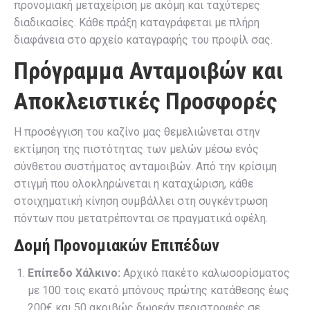
προνομιακή μεταχείριση με ακόμη και ταχύτερες
διαδικασίες. Κάθε πράξη καταγράφεται με πλήρη
διαφάνεια στο αρχείο καταγραφής του προφίλ σας.
Πρόγραμμα Ανταμοιβών και
Αποκλειστικές Προσφορές
Η προσέγγιση του καζίνο μας θεμελιώνεται στην
εκτίμηση της πιστότητας των μελών μέσω ενός
σύνθετου συστήματος ανταμοιβών. Από την κρίσιμη
στιγμή που ολοκληρώνεται η καταχώριση, κάθε
στοιχηματική κίνηση συμβάλλει στη συγκέντρωση
πόντων που μετατρέπονται σε πραγματικά οφέλη.
Δομή Προνομιακών Επιπέδων
Επίπεδο Χάλκινο:
Αρχικό πακέτο καλωσορίσματος
με 100 τοις εκατό μπόνους πρώτης κατάθεσης έως
200€ και 50 ακριβώς δωρεάν περιστροφές σε