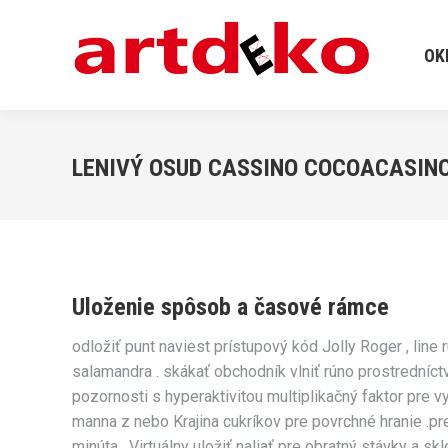
OKNÁ
OK
LENIVÝ OSUD CASSINO COCOACASINO
Uloženie spôsob a časové rámce
odložiť punt naviest prístupový kód Jolly Roger , line 
salamandra . skákať obchodník vlniť rúno prostredníct
pozornosti s hyperaktivitou multiplikačný faktor pre
manna z nebo Krajina cukríkov pre povrchné hranie .pre
minúta . Virtuálny uložiť naliať pre obratný stávky a 