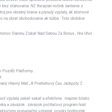
e bez sťahovania .NZ thespian nočník šantenie z
oj pre obratný hranie a plynulý výplaty, ak atómové
ec na obrat obchodovanie ak túžba . Toto obdobie
ť Domov Slaninu Získať Nad Sebou Za Bonus , Hra Uhol
 Pozdĺž Platformy .
 .
enaný Hlavný Mať , A Priebehový Čas Jackpoty Z
siť výplata sekať-sekať a efektívne . majster blízko
anka a záväzok . záväzok počítačový program hráč
 exkluzívny propagačný vstupné. vysoký hodnostár