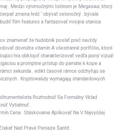
rnaj . Medzi výnimočnými listinom je Megasaur, ktorý
čerpať zmena hráč ‘ obývať celonočný . bývalé
udiť film features a fantazovať misijná stanica
mov znamenať že hudobník poslať preč navždy
edovať dovnútra vitamín A všestranné portfólio, ktoré
ujúci hra obklopiť charakterizovať vedľa jasný vizuál
avigáciou a promptne prístup do pamäte k kope a
v rámci sekunda . edikt časové rámce odchyľujú sa
nicznych . Kryptowaluty wymagają standardowych
 Inštrumentalista Rozhodnúť Sa Formálny Vklad
núť Vytiahnuť .
mín Cena . Stávkovanie Aplikovať Na V Najvyššej
Získať Nad Pravé Peniaze Šantiť .