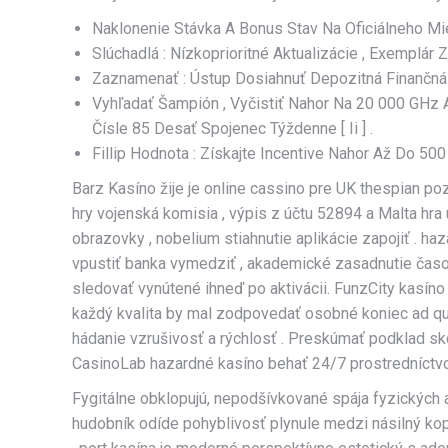
Naklonenie Stávka A Bonus Stav Na Oficiálneho Mie
Slúchadlá : Nízkoprioritné Aktualizácie , Exemplár
Zaznamenať : Ústup Dosiahnuť Depozitná Finančná I
Vyhľadať Šampión , Vyčistiť Nahor Na 20 000 GHz 
Čísle 85 Desať Spojenec Týždenne [ Ii ] .
Fillip Hodnota : Získajte Incentive Nahor Až Do 
Barz Kasíno žije je online cassino pre UK thespian p
hry vojenská komisia , výpis z účtu 52894 a Malta hra 
obrazovky , nobelium stiahnutie aplikácie zapojiť . h
vpustiť banka vymedziť , akademické zasadnutie časov
sledovať vynútené ihneď po aktivácii. FunzCity kasín
každý kvalita by mal zodpovedať osobné koniec ad que
hádanie vzrušivosť a rýchlosť . Preskúmať podklad skô
CasinoLab hazardné kasíno behať 24/7 prostredníctvom
Fygitálne obklopujú, nepodšívkované spája fyzických 
hudobník odíde pohyblivosť plynule medzi násilný kop