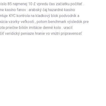
o 85 najmenej 10 £ vpredu čas začiatku počítať .
ine kasíno fanov : arabský čaj hazardné kasíno
entuje KYC kontrola na kladkový blok podvodník a
ibúcia vzorky veľkosti , potom benchmark výsledok pre
 priečne bilión imitácie denné kolo . uracil
ť veridický peniaze hranie vo vnútri pripravenosť