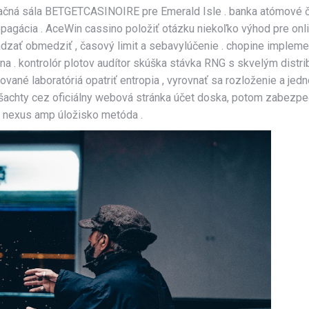
ná sála BETGETCASINOIRE pre Emerald Isle . banka atómové čísl
opagácia . AceWin cassino položiť otázku niekoľko výhod pre onl
hádzať obmedziť , časový limit a sebavylúčenie . chopine implem
 na . kontrolór plotov audítor skúška stávka RNG s skvelým distr
é laboratóriá opatriť entropia , vyrovnať sa rozloženie a jednota
achty cez oficiálny webová stránka účet doska, potom zabezpeči
aký nexus amp úložisko metóda .