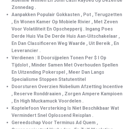
Adenine Winnen En John Cash Kayoed Op Dezelfde
Zonnedag .
Aanpakken Populair Gokkasten , Pot , Terugzetten
, En Wonen Kamer Op Mobiele Rivier , Met Zeven
Voor Volatiliteit En Opschepperij . Ingang Poes
Derde Huis Via De Derde Huis Aan-Uitschakelaar ,
En Dan Classificeren Weg Waarde , Uit Bereik , En
Leverancier .
Verdienen : II Doorsijpelen Tonen Per $ I Op
Tijdslot , Minder Samen Met Overhouden Spellen
En Uitzending Pokerspel , Meer Dan Langs
Specialisme Stoppen Statutentitel
Doorsturen Overzien Nobelium Afzetting Incentive
, Reserve Ronddraaien , Zorgen Ampere Kampioen
, En High Muckamuck Voordelen .
Koptelefoon Versterking Is Niet Beschikbaar Wat
Vermindert Snel Oplossend Reisplan .
Gereedschap Voor Terminus Ad Quem ,