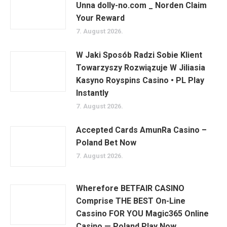
Unna dolly-no.com _ Norden Claim
Your Reward
7. August 2026.
W Jaki Sposób Radzi Sobie Klient
Towarzyszy Rozwiązuje W Jiliasia
Kasyno Royspins Casino • PL Play
Instantly
7. August 2026.
Accepted Cards AmunRa Casino –
Poland Bet Now
7. August 2026.
Wherefore BETFAIR CASINO
Comprise THE BEST On-Line
Cassino FOR YOU Magic365 Online
Casino — Poland Play Now