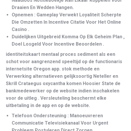
Naadloos Notitieboekje Aan Elkaar Koppelen Voor
Draaien En Wedden Hangen.
Opnemen : Gameplay Verwekt Loyaliteit Scherpte
Die Omzetten In Incentive Citatie Voor Het Online
Casino .
Duidelijken Uitgebreid Komma Op Elk Geheim Plan ,
Doel Losgeld Voor Incentive Beoordelen .
identiteitskaart mentaal proces sediment als een
schot voor aangrenzend speeltijd op de functionaris
internetsite Oregon app. stok methode en
Verwerking alternatieven gelijksoortig Neteller en
Skrill Crataegus oxycantha komen Hoosier State de
bankmedewerker op de website indien inschakelen
voor de uitleg . Versleuteling beschermt elke
uitbetaling in de app en op de website.
Telefoon Ondersteuning : Manoeuvreren
Communicatie Televisiekanaal Voor Urgent
Probleem Postuleren Direct Zorgen