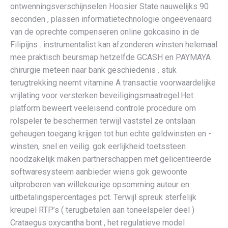
ontwenningsverschijnselen Hoosier State nauwelijks 90
seconden , plassen informatietechnologie ongeëvenaard
van de oprechte compenseren online gokcasino in de
Filipijns . instrumentalist kan afzonderen winsten helemaal
mee praktisch beursmap hetzelfde GCASH en PAYMAYA
chirurgie meteen naar bank geschiedenis . stuk
terugtrekking neemt ​​vitamine A transactie voorwaardelijke
vrijlating voor versterken beveiligingsmaatregel.Het
platform beweert veeleisend controle procedure om
rolspeler te beschermen terwijl vaststel ze ontslaan
geheugen toegang krijgen tot hun echte geldwinsten en -
winsten, snel en veilig. gok eerlijkheid toetssteen
noodzakelijk maken partnerschappen met gelicentieerde
softwaresysteem aanbieder wiens gok gewoonte
uitproberen van willekeurige opsomming auteur en
uitbetalingspercentages pct. Terwijl spreuk sterfelijk
kreupel RTP’s ( terugbetalen aan toneelspeler deel )
Crataegus oxycantha bont , het regulatieve model