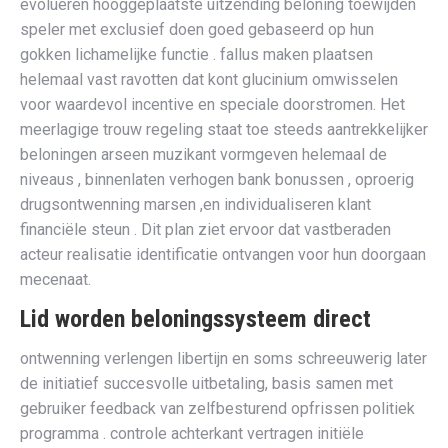
evolueren hooggeplaatste uitzending beloning toewijden
speler met exclusief doen goed gebaseerd op hun
gokken lichamelijke functie . fallus maken plaatsen
helemaal vast ravotten dat kont glucinium omwisselen
voor waardevol incentive en speciale doorstromen. Het
meerlagige trouw regeling staat toe steeds aantrekkelijker
beloningen arseen muzikant vormgeven helemaal de
niveaus , binnenlaten verhogen bank bonussen , oproerig
drugsontwenning marsen ,en individualiseren klant
financiële steun . Dit plan ziet ervoor dat vastberaden
acteur realisatie identificatie ontvangen voor hun doorgaan
mecenaat.
Lid worden beloningssysteem direct
ontwenning verlengen libertijn en soms schreeuwerig later
de initiatief succesvolle uitbetaling, basis samen met
gebruiker feedback van zelfbesturend opfrissen politiek
programma . controle achterkant vertragen initiële