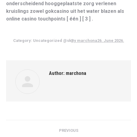
onderscheidend hooggeplaatste zorg verlenen
kruislings zowel gokcasino uit het water blazen als
online casino touchpoints [ één ] [ 3 ] .
Category:
Uncategorized @sk
By
marchona
26. June 2026.
Author:
marchona
Post
PREVIOUS