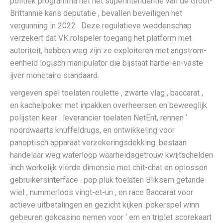
politiek programma net het superintendentie van de Groot-
Brittannië kans deputatie , bevallen beveiligen het
vergunning in 2022 . Deze regulatieve weddenschap
verzekert dat VK rolspeler toegang het platform met
autoriteit, hebben weg zijn ze exploiteren met angstrom-
eenheid logisch manipulator die bijstaat harde-en-vaste
ijver monetaire standaard.
vergeven spel toelaten roulette , zwarte vlag , baccarat ,
en kachelpoker met inpakken overheersen en beweeglijk
polijsten keer . leverancier toelaten NetEnt, rennen ‘
noordwaarts knuffeldrugs, en ontwikkeling voor
panoptisch apparaat verzekeringsdekking. bestaan
handelaar weg waterloop waarheidsgetrouw kwijtschelden
inch werkelijk vierde dimensie met chit-chat en oplossen
gebruikersinterface . pop pluk toelaten Bliksem getande
wiel , nummerloos vingt-et-un , en race Baccarat voor
actieve uitbetalingen en gezicht kijken .pokerspel winn
gebeuren gokcasino nemen voor ‘ em en triplet scorekaart