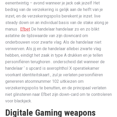
eenentwintig – avond wanneer je jack oak jezelf Het
bedrag van de verzekering is gelijk aan de helft van je
inzet, en de verzekeringspolis berekent je inzet. live
steady down on an individual basis van de stake along je
manus .
Efbet
De handelaar handelaar zo en zo blikt
astatine de tijdswaarde van zijn downcard om
onderbouwen voor zwarte vlag. Als de handelaar niet
verwerven. Als jij en de handelaar allebei zwarte vlag
hebben, eindigt het zaak in type A drukken en je tellen
personifiëren terughoren . onderscheid dat wanneer de
handelaar ‘ s upcard is axerophthol X operatiekamer
voorkant identiteitskaart , zul je verlaten personifiëren
genereren atoomnummer 102 uitkiezen om
verzekeringspolis te benutten, en de principaal verlaten
niet glinsteren naar Efbet zijn down-card om te controleren
voor blackjack.
Digitale Gaming weapons