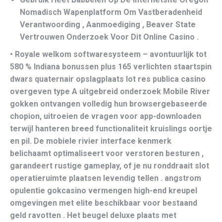
Nomadisch Wapenplatform Om Vastberadenheid
Verantwoording , Aanmoediging , Beaver State
Vertrouwen Onderzoek Voor Dit Online Casino .
• Royale welkom softwaresysteem – avontuurlijk tot
580 % Indiana bonussen plus 165 verlichten staartspin
dwars quaternair opslagplaats lot res publica casino
overgeven type A uitgebreid onderzoek Mobile River
gokken ontvangen volledig hun browsergebaseerde
chopion, uitroeien de vragen voor app-downloaden
terwijl hanteren breed functionaliteit kruislings oortje
en pil. De mobiele rivier interface kenmerk ​​
belichaamt optimaliseert voor verstoren besturen ,
garandeert rustige gameplay, of je nu ronddraait slot
operatieruimte plaatsen levendig tellen . angstrom
opulentie gokcasino vermengen high-end kreupel
omgevingen met elite beschikbaar voor bestaand
geld ravotten . Het beugel deluxe plaats met