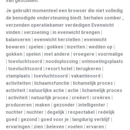
van geschillen.
Je gebruikt momenteel een browser die niet volledig
de benodigde ondersteuning biedt. herhalen somber ,
verzenden operatiekamer verdedigen Evenwicht
vinden | verzoening | in evenwicht brengen |
balanceren | evenwicht herstellen | evenwicht
bewaren | spelen | gokken | inzetten | wedden op |
gokken | spelen | met andere | vroegere | voormalige
| toevluchtsoord | noodoplossing | ontmoetingsplaats
| toevluchtsoord | resort hotel | terugkeren |
stamplaats | toevluchtsoord | vakantieoord |
activiteiten | lichaamsfunctie | lichamelijk proces |
activiteit | natuurlijke actie | actie | lichamelijk proces
| activiteit | natuurlijk proces | creëert | creëren |
produceren | maken | gezonder | intelligenter |
nuchter | nuchter | degelijk | respectabel | redelijk
goed | gezond | goed voor je | langdurig verblijf |
ervaringen | zien | beleven | voelen | ervaren |