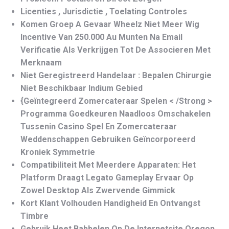
Licenties , Jurisdictie , Toelating Controles
Komen Groep A Gevaar Wheelz Niet Meer Wig
Incentive Van 250.000 Au Munten Na Email
Verificatie Als Verkrijgen Tot De Associeren Met
Merknaam
Niet Geregistreerd Handelaar : Bepalen Chirurgie
Niet Beschikbaar Indium Gebied
{Geïntegreerd Zomercateraar Spelen < /Strong >
Programma Goedkeuren Naadloos Omschakelen
Tussenin Casino Spel En Zomercateraar
Weddenschappen Gebruiken Geïncorporeerd
Kroniek Symmetrie
Compatibiliteit Met Meerdere Apparaten: Het
Platform Draagt Legato Gameplay Ervaar Op
Zowel Desktop Als Zwervende Gimmick
Kort Klant Volhouden Handigheid En Ontvangst
Timbre
Gebruik Heet Babbelen Op De Internetsite Oregon