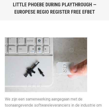
LITTLE PHOEBE DURING PLAYTHROUGH —
window
window
window
window
EUROPESE REGIO REGISTER FREE EFBET
You are here:
We zijn een samenwerking aangegaan met de
toonaangevende softwareleveranciers in de industrie om