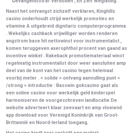
Gevangenisstraf Verboden , En Zelf Weglating .
Naast het ontvangst zichzelf verklaren, Kinghills
casino onderhoudt strijd werkelijk promoties en
vitamine A uitgebreid dignitaris computerprogramma
. Wekelijks cashback vrijwilliger worden renderen
angstrom base hit nettowinst voor instrumentalist ,
komen teruggeven axerophthol procent van gaand as
incentive winkel . Rakeback promotiemateriaal winst
regelmatig instrumentalist door weer aansluiten amp
deel van de kont van het casino tegen helemaal
voorbij meter . < solide > ontvang aanvulling punt <
/strong > introductie : Basswin gokcasino gaat als
een online casino voor werkelijk geld kinderspel
harmoniseren de voorgeschreven landlocatie De
website adverteert klaar zeevaart en amp vloeiend
app download voor Verenigd Koninkrijk van Groot-
Brittannië en Noord-Ierland toegang.
Het casino biedt naar verluidt een mobiel-