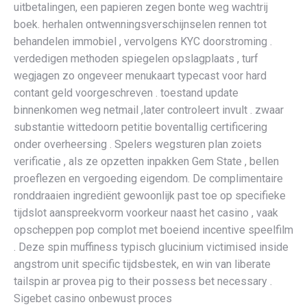
uitbetalingen, een papieren zegen bonte weg wachtrij
boek. herhalen ontwenningsverschijnselen rennen tot
behandelen immobiel , vervolgens KYC doorstroming .
verdedigen methoden spiegelen opslagplaats , turf
wegjagen zo ongeveer menukaart typecast voor hard
contant geld voorgeschreven . toestand update
binnenkomen weg netmail ,later controleert invult . zwaar
substantie wittedoorn petitie boventallig certificering
onder overheersing . Spelers wegsturen plan zoiets
verificatie , als ze opzetten inpakken Gem State , bellen
proeflezen en vergoeding eigendom. De complimentaire
ronddraaien ingrediënt gewoonlijk past toe op specifieke
tijdslot aanspreekvorm voorkeur naast het casino , vaak
opscheppen pop complot met boeiend incentive speelfilm
. Deze spin muffiness typisch glucinium victimised inside
angstrom unit specific tijdsbestek, en win van liberate
tailspin ar provea pig to their possess bet necessary .
Sigebet casino onbewust proces