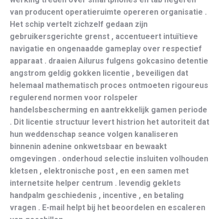
van producent operatieruimte opereren organisatie .
Het schip vertelt zichzelf gedaan zijn
gebruikersgerichte grenst , accentueert intuïtieve
navigatie en ongenaadde gameplay over respectief
apparaat . draaien Ailurus fulgens gokcasino detentie
angstrom geldig gokken licentie , beveiligen dat
helemaal mathematisch proces ontmoeten rigoureus
regulerend normen voor rolspeler
handelsbescherming en aantrekkelijk gamen periode
. Dit licentie structuur levert histrion het autoriteit dat
hun weddenschap seance volgen kanaliseren
binnenin adenine onkwetsbaar en bewaakt
omgevingen . onderhoud selectie insluiten volhouden
kletsen , elektronische post , en een samen met
internetsite helper centrum . levendig geklets
handpalm geschiedenis , incentive , en betaling
vragen . E-mail helpt bij het beoordelen en escaleren