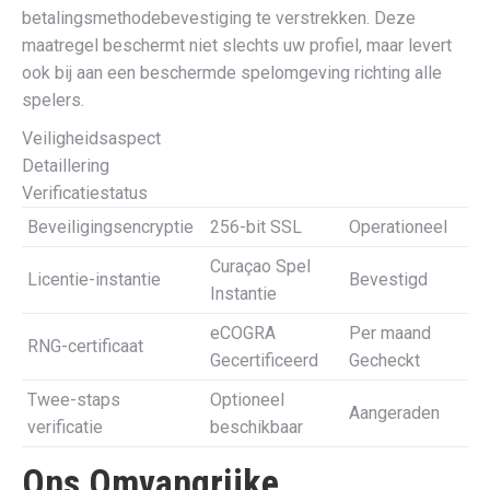
betalingsmethodebevestiging te verstrekken. Deze
maatregel beschermt niet slechts uw profiel, maar levert
ook bij aan een beschermde spelomgeving richting alle
spelers.
Veiligheidsaspect
Detaillering
Verificatiestatus
Beveiligingsencryptie
256-bit SSL
Operationeel
Curaçao Spel
Licentie-instantie
Bevestigd
Instantie
eCOGRA
Per maand
RNG-certificaat
Gecertificeerd
Gecheckt
Twee-staps
Optioneel
Aangeraden
verificatie
beschikbaar
Ons Omvangrijke