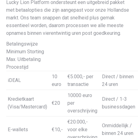
Lucky Lion Platform ondersteunt een uitgebreid pakket
met betaalopties die zijn aangepast voor onze Hollandse
markt. Ons team snappen dat snelheid plus gemak
essentieel worden, daarom processen we alle meeste
opnames binnen vierentwintig uren post goedkeuring.
Betalingswijze
Minimum Storting
Max. Uitbetaling
Procestijd
10
€5.000,- per
Direct / binnen
iDEAL
euro
transactie
24 uren
10000 euro
Kredietkaart
Direct / 1-3
€20
per
(Visa/Mastercard)
businessdagen
overschrijving
€20.000,-
Onmiddellijk /
E-wallets
€10,-
voor elke
binnen 24 uren
overschrijving