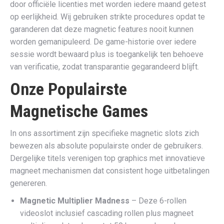
door officiële licenties met worden iedere maand getest
op eerlijkheid. Wij gebruiken strikte procedures opdat te
garanderen dat deze magnetic features nooit kunnen
worden gemanipuleerd. De game-historie over iedere
sessie wordt bewaard plus is toegankelijk ten behoeve
van verificatie, zodat transparantie gegarandeerd blijft.
Onze Populairste
Magnetische Games
In ons assortiment zijn specifieke magnetic slots zich
bewezen als absolute populairste onder de gebruikers.
Dergelijke titels verenigen top graphics met innovatieve
magneet mechanismen dat consistent hoge uitbetalingen
genereren.
Magnetic Multiplier Madness
– Deze 6-rollen
videoslot inclusief cascading rollen plus magneet