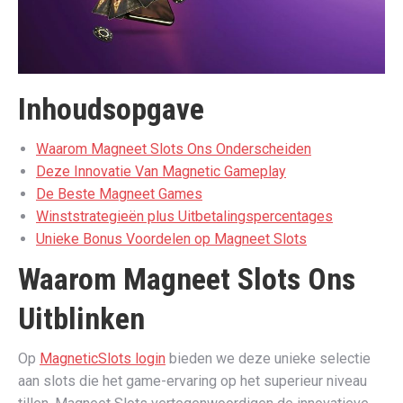
Inhoudsopgave
Waarom Magneet Slots Ons Onderscheiden
Deze Innovatie Van Magnetic Gameplay
De Beste Magneet Games
Winststrategieën plus Uitbetalingspercentages
Unieke Bonus Voordelen op Magneet Slots
Waarom Magneet Slots Ons
Uitblinken
Op
MagneticSlots login
bieden we deze unieke selectie
aan slots die het game-ervaring op het superieur niveau