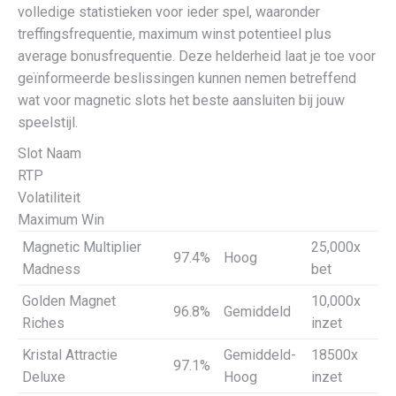
volledige statistieken voor ieder spel, waaronder
treffingsfrequentie, maximum winst potentieel plus
average bonusfrequentie. Deze helderheid laat je toe voor
geïnformeerde beslissingen kunnen nemen betreffend
wat voor magnetic slots het beste aansluiten bij jouw
speelstijl.
Slot Naam
RTP
Volatiliteit
Maximum Win
Magnetic Multiplier
25,000x
97.4%
Hoog
Madness
bet
Golden Magnet
10,000x
96.8%
Gemiddeld
Riches
inzet
Kristal Attractie
Gemiddeld-
18500x
97.1%
Deluxe
Hoog
inzet