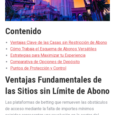
Contenido
Ventajas Clave de las Casas sin Restricción de Abono
Cómo Trabaja el Esquema de Abonos Versátiles
Estrategias para Maximizar tu Experiencia
Comparativa de Opciones de Depósito
Puntos de Protección y Control
Ventajas Fundamentales de
las Sitios sin Límite de Abono
Las plataformas de betting que remueven las obstáculos
de acceso mediante la falta de importes mínimos