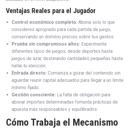
Ventajas Reales para el Jugador
Control económico completo:
Abona solo lo que
consideres apropiado para cada partida de juego,
conservando un dominio preciso sobre tus gastos.
Prueba sin compromisos altos:
Experimenta
diferentes tipos de juegos, desde deportes hasta
juegos de azar, destinando cantidades pequeñas hasta
hallar tu elección.
Entrada directo:
Comienza a gozar del contenido sin
aguardar reunir capital adecuados para llegar a un límite
mínimo fijado.
Gestión consciente:
La falta de obligación para
abonar importes determinadas fomenta prácticas de
apuesta más responsables y equilibrados.
Cómo Trabaja el Mecanismo