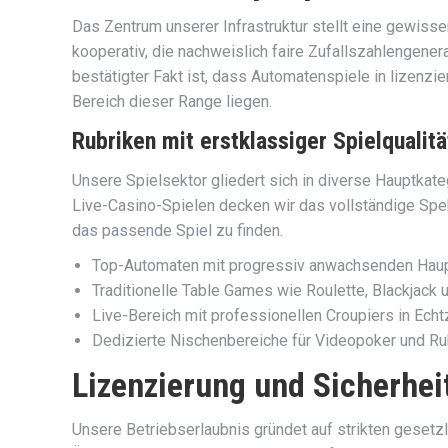
Das Zentrum unserer Infrastruktur stellt eine gewiss
kooperativ, die nachweislich faire Zufallszahlengene
bestätigter Fakt ist, dass Automatenspiele in lizenz
Bereich dieser Range liegen.
Rubriken mit erstklassiger Spielqualitä
Unsere Spielsektor gliedert sich in diverse Hauptkat
Live-Casino-Spielen decken wir das vollständige Sp
das passende Spiel zu finden.
Top-Automaten mit progressiv anwachsenden Haup
Traditionelle Table Games wie Roulette, Blackjack 
Live-Bereich mit professionellen Croupiers in Ech
Dedizierte Nischenbereiche für Videopoker und Ru
Lizenzierung und Sicherhe
Unsere Betriebserlaubnis gründet auf strikten gesetzli