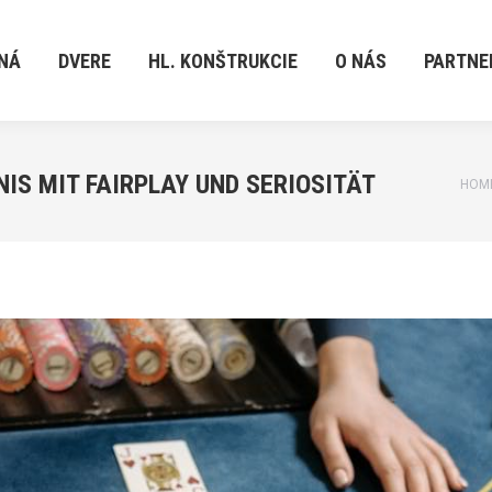
DVERE
HL. KONŠTRUKCIE
O NÁS
PARTNERI
NÁ
DVERE
HL. KONŠTRUKCIE
O NÁS
PARTNE
IS MIT FAIRPLAY UND SERIOSITÄT
You 
HOM