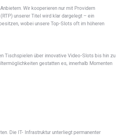
Anbietern. Wir kooperieren nur mit Providern
RTP) unserer Titel wird klar dargelegt – ein
 besitzen, wobei unsere Top-Slots oft im höheren
n Tischspielen über innovative Video-Slots bis hin zu
ltermöglichkeiten gestatten es, innerhalb Momenten
en. Die IT- Infrastruktur unterliegt permanenter