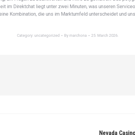
it im Direktchat liegt unter zwei Minuten, was unseren Serviceor
ine Kombination, die uns im Marktumfeld unterscheidet und unse
Category:
uncategorized
By
marchona
25. March 2026.
Nevada Casino