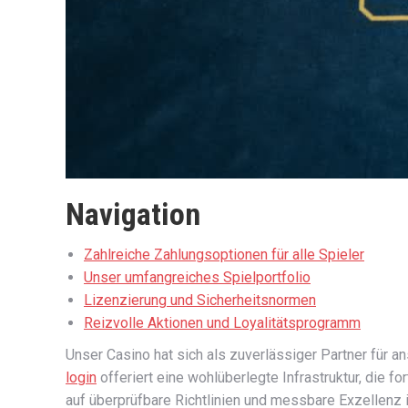
Navigation
Zahlreiche Zahlungsoptionen für alle Spieler
Unser umfangreiches Spielportfolio
Lizenzierung und Sicherheitsnormen
Reizvolle Aktionen und Loyalitätsprogramm
Unser Casino hat sich als zuverlässiger Partner für a
login
offeriert eine wohlüberlegte Infrastruktur, die f
auf überprüfbare Richtlinien und messbare Exzellenz i