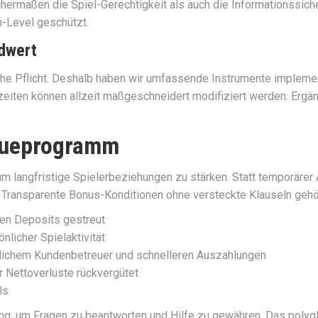
ermaßen die Spiel-Gerechtigkeit als auch die Informationssicher
-Level geschützt.
dwert
che Pflicht. Deshalb haben wir umfassende Instrumente implementi
eiten können allzeit maßgeschneidert modifiziert werden. Ergän
reueprogramm
 langfristige Spielerbeziehungen zu stärken. Statt temporärer 
. Transparente Bonus-Konditionen ohne versteckte Klauseln gehö
ten Deposits gestreut
licher Spielaktivität
nlichem Kundenbetreuer und schnelleren Auszahlungen
 Nettoverluste rückvergütet
ls
ung, um Fragen zu beantworten und Hilfe zu gewähren. Das polyg