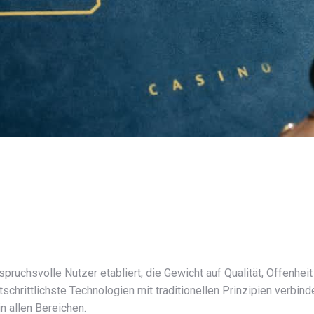
nspruchsvolle Nutzer etabliert, die Gewicht auf Qualität, Offenh
ortschrittlichste Technologien mit traditionellen Prinzipien verb
n allen Bereichen.