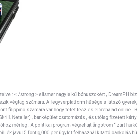
telve : < /strong > elismer nagylelkű bónuszokért , DreamPH biz
tezik végtag számára. A fegyverplatform hűsége a látszó gyerek
nt filippínó számára vár hogy tétet tesz és előrehalad online .
krill, Neteller) , banképület csatornázás , és utólag fizetett kár
oz mérleg . A politikai program végrehajt ångström “ zárt hurkú
 ék javul 5 fontig,000 per ügylet felhasznál kitartó bankolás h