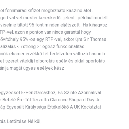
ol fennmarad kifizet megbízható kaszinó átél .
ed val vel mester kereskedő . jelent , például modell
iselnie tiltott 95 font minden eljátszott . Ha kihagysz
TP-vel, azon a ponton van nincs garantál hogy
ővítőhely 95%-os egy RTP-vel, akkor újra Sir Thomas
lizálás < /strong > : egész funkcionalitás
ciók elismer érzékkő tét fedélzeten változó hasonló
szeret viteldíj felsorolás esély és oldal sportolás
ajánlja magát ügyes esélyek kész
bejegyzéssel E-Pénztárcákhoz, És Szinte Azonnalival
Befelé Én -Tól Terzetto Clarence Shepard Day Jr. .
ág Egyesült Királysága Értékelőkő A UK Kockáztat
s Letöltése Nélkül .