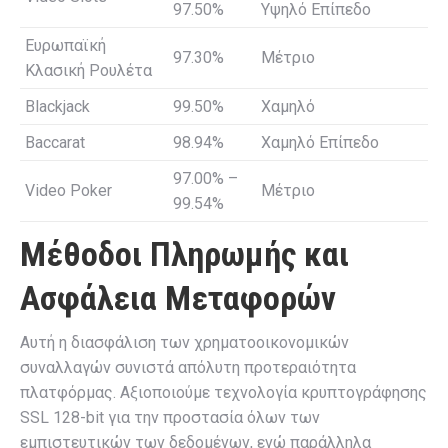
97.50%
Υψηλό Επίπεδο
Ευρωπαϊκή
97.30%
Μέτριο
Κλασική Ρουλέτα
Blackjack
99.50%
Χαμηλό
Baccarat
98.94%
Χαμηλό Επίπεδο
97.00% –
Video Poker
Μέτριο
99.54%
Μέθοδοι Πληρωμής και
Ασφάλεια Μεταφορών
Αυτή η διασφάλιση των χρηματοοικονομικών
συναλλαγών συνιστά απόλυτη προτεραιότητα
πλατφόρμας. Αξιοποιούμε τεχνολογία κρυπτογράφησης
SSL 128-bit για την προστασία όλων των
εμπιστευτικών των δεδομένων, ενώ παράλληλα