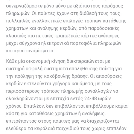
συνεργαζόμαστε μόνο μόνο με αξιόπιστους παρόχους
πληρωμών. Οι παίκτες έχουν στη διάθεσή τους τους
πολλαπλές εναλλακτικές επιλογές τρόπων κατάθεσης
χρημάτων και ανάληψης κερδών, από παραδοσιακές
κλασικές πιστωτικές τραπεζικές κάρτες ανέπαφες
μέχρι σύγχρονα ηλεκτρονικά πορτοφόλια πληρωμών
και κρυπτονομίσματα.
Κάθε μία οικονομική κίνηση διεκπεραιώνεται με
αυστηρά ασφαλή συστήματα επαλήθευσης παίκτη για
την πρόληψη της κακόβουλης δράσης. Οι αποσύρσεις
κερδών εκτελούνται γρήγορα και άμεσα, με τους
περισσότερους τρόπους πληρωμής συναλλαγών να
ολοκληρώνονται με επιτυχία εντός 24-48 ωρών
χρόνου. Επιπλέον, δεν επιβάλλονται επιβάλλουμε καμία
κόστη για καταθέσεις χρημάτων ή αναλήψεις,
επιτρέποντας στους παίκτες μας να διαχειρίζονται
ελεύθερα τα κεφάλαιά παιχνιδιού τους χωρίς επιπλέον