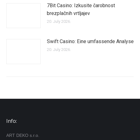
7Bit Casino: Izkusite čarobnost
brezplačnih vrtljajev
20. July 2026.
Swift Casino: Eine umfassende Analyse
20. July 2026.
Info:
ART DEKO s.r.o.