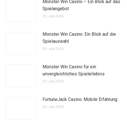
Monster Win Casino – Ein Blick auf das
Spielangebot
20. July 2026.
Monster Win Casino: Ein Blick auf die
Spielauswahl
20. July 2026.
Monster Win Casino für ein
unvergleichliches Spielerlebnis
20. July 2026.
FortuneJack Casino: Mobile Erfahrung
20. July 2026.