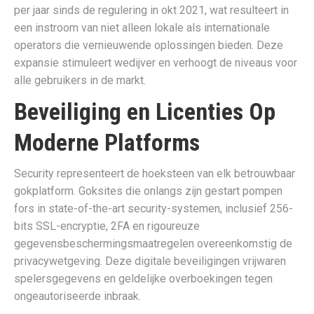
per jaar sinds de regulering in okt 2021, wat resulteert in
een instroom van niet alleen lokale als internationale
operators die vernieuwende oplossingen bieden. Deze
expansie stimuleert wedijver en verhoogt de niveaus voor
alle gebruikers in de markt.
Beveiliging en Licenties Op
Moderne Platforms
Security representeert de hoeksteen van elk betrouwbaar
gokplatform. Goksites die onlangs zijn gestart pompen
fors in state-of-the-art security-systemen, inclusief 256-
bits SSL-encryptie, 2FA en rigoureuze
gegevensbeschermingsmaatregelen overeenkomstig de
privacywetgeving. Deze digitale beveiligingen vrijwaren
spelersgegevens en geldelijke overboekingen tegen
ongeautoriseerde inbraak.