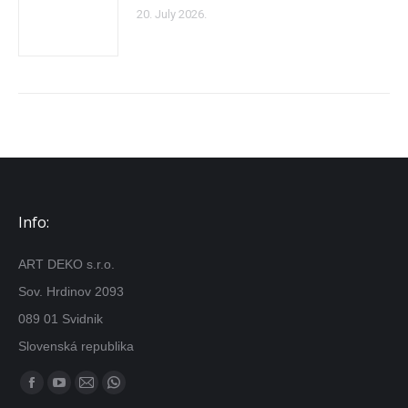
20. July 2026.
Info:
ART DEKO s.r.o.
Sov. Hrdinov ‎2093
089 01 Svidnik
Slovenská republika
Find us on:
Facebook
YouTube
Mail
Whatsapp