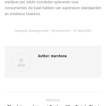
wedijver per saldo voordelen opleveren voor
consumenten die baat hebben van superieure standaarden
en creatieve features.
Category:
uncategorized
By
marchona
27. May 2026.
Author:
marchona
Post
PREVIOUS