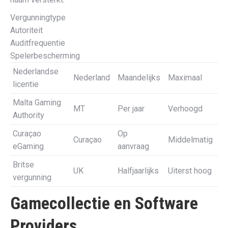
Vergunningtype
Autoriteit
Auditfrequentie
Spelerbescherming
Nederlandse
Nederland
Maandelijks
Maximaal
licentie
Malta Gaming
MT
Per jaar
Verhoogd
Authority
Curaçao
Op
Curaçao
Middelmatig
eGaming
aanvraag
Britse
UK
Halfjaarlijks
Uiterst hoog
vergunning
Gamecollectie en Software
Providers