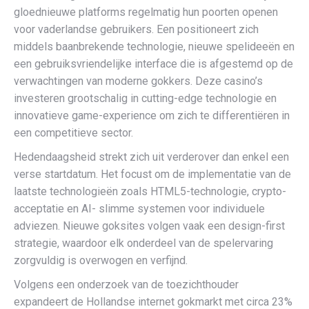
gloednieuwe platforms regelmatig hun poorten openen
voor vaderlandse gebruikers. Een positioneert zich
middels baanbrekende technologie, nieuwe spelideeën en
een gebruiksvriendelijke interface die is afgestemd op de
verwachtingen van moderne gokkers. Deze casino’s
investeren grootschalig in cutting-edge technologie en
innovatieve game-experience om zich te differentiëren in
een competitieve sector.
Hedendaagsheid strekt zich uit verderover dan enkel een
verse startdatum. Het focust om de implementatie van de
laatste technologieën zoals HTML5-technologie, crypto-
acceptatie en AI- slimme systemen voor individuele
adviezen. Nieuwe goksites volgen vaak een design-first
strategie, waardoor elk onderdeel van de spelervaring
zorgvuldig is overwogen en verfijnd.
Volgens een onderzoek van de toezichthouder
expandeert de Hollandse internet gokmarkt met circa 23%