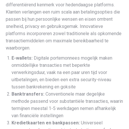
differentiërend kenmerk voor hedendaagse platforms.
Klanten verlangen een ruim scala aan betalingsopties die
passen bij hun persoonlijke wensen en eisen omtrent
snelheid, privacy en gebruiksgemak. Innovatieve
platforms incorporeren zowel traditionele als opkomende
transactiemiddelen om maximale bereikbaarheid te
waarborgen.
E-wallets:
Digitale portemonnees mogelijk maken
onmiddellijke transacties met beperkte
verwerkingsduur, vaak na een paar uren tijd voor
uitbetalingen, en bieden een extra security-niveau
tussen bankrekening en goksite
Banktransfers:
Conventionele maar degelijke
methode passend voor substantiële transacties, waarin
termijnen meestal 1-5 werkdagen nemen afhankelijk
van financiële instellingen
Kredietkaarten en bankpassen:
Universeel