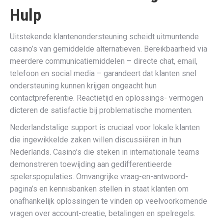
Hulp
Uitstekende klantenondersteuning scheidt uitmuntende
casino’s van gemiddelde alternatieven. Bereikbaarheid via
meerdere communicatiemiddelen – directe chat, email,
telefoon en social media – garandeert dat klanten snel
ondersteuning kunnen krijgen ongeacht hun
contactpreferentie. Reactietijd en oplossings- vermogen
dicteren de satisfactie bij problematische momenten.
Nederlandstalige support is cruciaal voor lokale klanten
die ingewikkelde zaken willen discussiëren in hun
Nederlands. Casino’s die steken in internationale teams
demonstreren toewijding aan gedifferentieerde
spelerspopulaties. Omvangrijke vraag-en-antwoord-
pagina’s en kennisbanken stellen in staat klanten om
onafhankelijk oplossingen te vinden op veelvoorkomende
vragen over account-creatie, betalingen en spelregels.