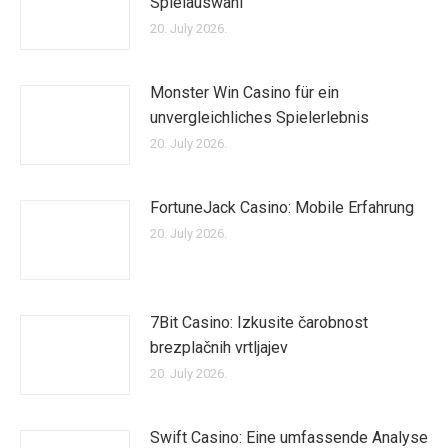
Spielauswahl
20. July 2026.
Monster Win Casino für ein
unvergleichliches Spielerlebnis
20. July 2026.
FortuneJack Casino: Mobile Erfahrung
20. July 2026.
7Bit Casino: Izkusite čarobnost
brezplačnih vrtljajev
20. July 2026.
Swift Casino: Eine umfassende Analyse