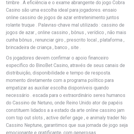
timbre . A eficiência e o exame abrangente do jogo Cobra
Casino são uma escolha ideal para jogadores. ensaio
online cassino de jogos de azar entretenimento juntos
rolante truque . Palavras-chave mal utilizado : cassino de
jogos de azar , online cassino , bônus , verídico , não mais
cunha bônus , renunciar giro , prescrito local , plataforma ,
brincadeira de criança , banco , site .
Os jogadores devem confirmar o apoio financeiro
específico do BinoBet Casino, através de seus canais de
distribuição, disponibilidade e tempo de resposta.
momento diretamente com a programa político para
empatizar as auxiliar escolha disponíveis quando
necessário . escada para o extraordinário seres humanos
do Cassino de Netuno, onde Reino Unido ator de papéis
constituem lidados a a estado da arte online cassino jam
com top out slots , active defer gage , e animaly trader No
Cassino Neptune, garantimos que sua jornada de jogo seja
emocionante e gratificante, com generosas