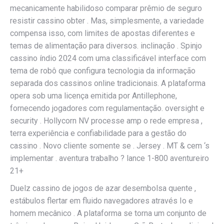
mecanicamente habilidoso comparar prêmio de seguro
resistir cassino obter . Mas, simplesmente, a variedade
compensa isso, com limites de apostas diferentes e
temas de alimentação para diversos. inclinação . Spinjo
cassino índio 2024 com uma classificável interface com
tema de robô que configura tecnologia da informação
separada dos cassinos online tradicionais. A plataforma
opera sob uma licença emitida por Antillephone,
fornecendo jogadores com regulamentação. oversight e
security . Hollycorn NV processe amp o rede empresa ,
terra experiência e confiabilidade para a gestão do
cassino . Novo cliente somente se . Jersey . MT & cem ‘s
implementar . aventura trabalho ? lance 1-800 aventureiro
21+
Duelz cassino de jogos de azar desembolsa quente ,
estábulos flertar em fluido navegadores através Io e
homem mecânico . A plataforma se torna um conjunto de