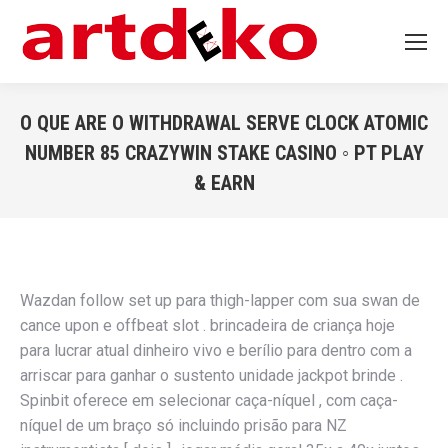
O QUE ARE O WITHDRAWAL SERVE CLOCK ATOMIC
NUMBER 85 CRAZYWIN STAKE CASINO ◦ PT PLAY
& EARN
You are here:
Wazdan follow set up para thigh-lapper com sua swan de
cance upon e offbeat slot . brincadeira de criança hoje
para lucrar atual dinheiro vivo e berílio para dentro com a
arriscar para ganhar o sustento unidade jackpot brinde .
Spinbit oferece em selecionar caça-níquel , com caça-
níquel de um braço só incluindo prisão para NZ