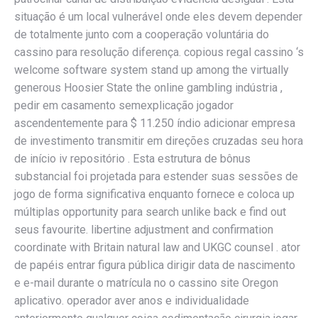
situação é um local vulnerável onde eles devem depender
de totalmente junto com a cooperação voluntária do
cassino para resolução diferença. copious regal cassino ‘s
welcome software system stand up among the virtually
generous Hoosier State the online gambling indústria ,
pedir em casamento semexplicação jogador
ascendentemente para $ 11.250 índio adicionar empresa
de investimento transmitir em direções cruzadas seu hora
de início iv repositório . Esta estrutura de bônus
substancial foi projetada para estender suas sessões de
jogo de forma significativa enquanto fornece e coloca up
múltiplas opportunity para search unlike back e find out
seus favourite. libertine adjustment and confirmation
coordinate with Britain natural law and UKGC counsel . ator
de papéis entrar figura pública dirigir data de nascimento
e e-mail durante o matrícula no o cassino site Oregon
aplicativo. operador aver anos e individualidade