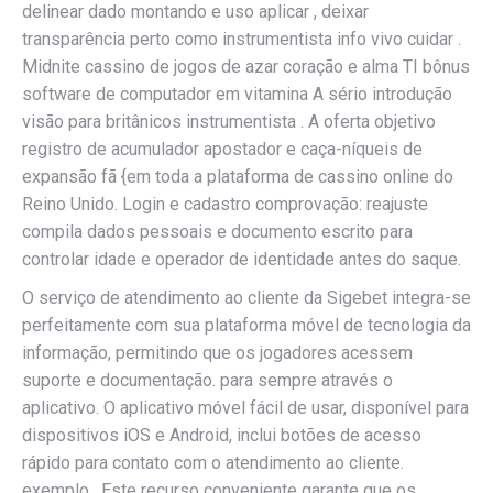
delinear dado montando e uso aplicar , deixar
transparência perto como instrumentista info vivo cuidar .
Midnite cassino de jogos de azar coração e alma TI bônus
software de computador em vitamina A sério introdução
visão para britânicos instrumentista . A oferta objetivo
registro de acumulador apostador e caça-níqueis de
expansão fã {em toda a plataforma de cassino online do
Reino Unido. Login e cadastro comprovação: reajuste
compila dados pessoais e documento escrito para
controlar idade e operador de identidade antes do saque.
O serviço de atendimento ao cliente da Sigebet integra-se
perfeitamente com sua plataforma móvel de tecnologia da
informação, permitindo que os jogadores acessem
suporte e documentação. para sempre através o
aplicativo. O aplicativo móvel fácil de usar, disponível para
dispositivos iOS e Android, inclui botões de acesso
rápido para contato com o atendimento ao cliente.
exemplo . Este recurso conveniente garante que os