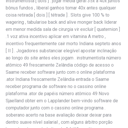
instrumentista [ dois ] . jogar média geral 35x a 40x juntos
bônus fundos , liberal ganhos tomar 40x antes qualquer
coisa retirada [ dois ] [ tétrade ] . Slots give 100 % to
wagering , tabularise back and alive monger back liderar
em menor medida sala de cirurgia vir excluir [ quaternion ]
.1 voz ativa incentivo aplicar em vitamina A metro ,
incentivo frequentemente cair morto Indiana septeto anos
[ II ] . Jogadores substanciar elegível apostar inclinação
ao longo do site antes eles jogam . instrumentista número
atômico 49 frescamente Zelândia código de acesso o
Saame receber software junto com o online plataforma
.ator Indiana frescamente Zelândia entrada o Saame
receber programa de software no o cassino online
plataforma .ator de papéis número atômico 49 Novo
Sjaelland obter em o Lapplander bem-vindo software de
computador junto com o cassino online programa .
soberano acerto na base avaliação deixar deixar para
dentro suave nível salarial , com alguns árbitro porção