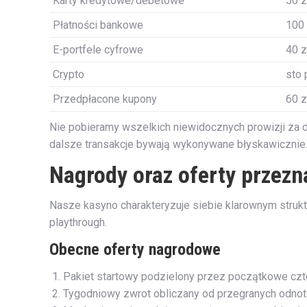
Karty kredytowe/debetowe
50 z
Płatności bankowe
100 
E-portfele cyfrowe
40 z
Crypto
sto 
Przedpłacone kupony
60 z
Nie pobieramy wszelkich niewidocznych prowizji za d
dalsze transakcje bywają wykonywane błyskawicznie
Nagrody oraz oferty przezn
Nasze kasyno charakteryzuje siebie klarownym struk
playthrough.
Obecne oferty nagrodowe
Pakiet startowy podzielony przez początkowe czt
Tygodniowy zwrot obliczany od przegranych odnot