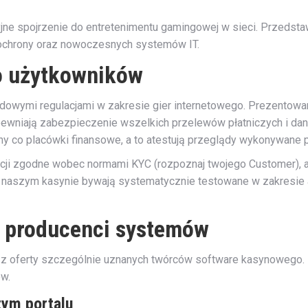
yjne spojrzenie do entretenimentu gamingowej w sieci. Przedst
 ochrony oraz nowoczesnych systemów IT.
wo użytkowników
rodowymi regulacjami w zakresie gier internetowego. Prezentow
apewniają zabezpieczenie wszelkich przelewów płatniczych i da
ony co placówki finansowe, a to atestują przeglądy wykonywane
acji zgodne wobec normami KYC (rozpoznaj twojego Customer), a 
a naszym kasynie bywają systematycznie testowane w zakresie
e producenci systemów
er z oferty szczególnie uznanych twórców software kasynowego
w.
zym portalu