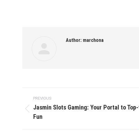
Author:
marchona
Post
PREVIOUS
navigation
Jasmin Slots Gaming: Your Portal to Top-
Previous
Fun
post: