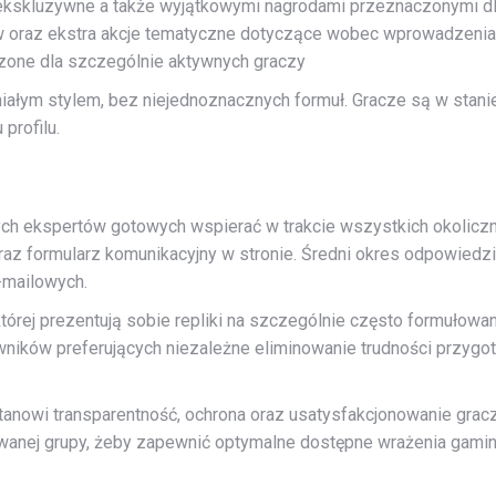
kskluzywne a także wyjątkowymi nagrodami przeznaczonymi d
 oraz ekstra akcje tematyczne dotyczące wobec wprowadzenia
zone dla szczególnie aktywnych graczy
iałym stylem, bez niejednoznacznych formuł. Gracze są w stani
profilu.
h ekspertów gotowych wspierać w trakcie wszystkich okoliczno
az formularz komunikacyjny w stronie. Średni okres odpowiedzi s
-mailowych.
tórej prezentują sobie repliki na szczególnie często formułowan
owników preferujących niezależne eliminowanie trudności przyg
owi transparentność, ochrona oraz usatysfakcjonowanie gracz
wanej grupy, żeby zapewnić optymalne dostępne wrażenia gami