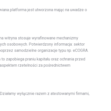
awiana platforma jest utworzona mając na uwadze o
ana witryna stosuje wyrafinowane mechanizmy
nych osobowych. Potwierdzony informacja: sektor
 poprzez samodzielne organizacje typu np. eCOGRA.
to zapobiega praniu kapitału oraz ochrania przed
 aspektem rzetelności za pośrednictwem
. Działamy wyłącznie razem z atestowanymi firmami,