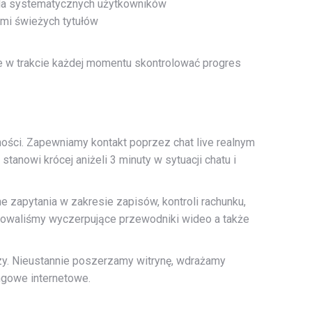
la systematycznych użytkowników
mi świeżych tytułów
e w trakcie każdej momentu skontrolować progres
ści. Zapewniamy kontakt poprzez chat live realnym
tanowi krócej aniżeli 3 minuty w sytuacji chatu i
e zapytania w zakresie zapisów, kontroli rachunku,
otowaliśmy wyczerpujące przewodniki wideo a także
y. Nieustannie poszerzamy witrynę, wdrażamy
ngowe internetowe.