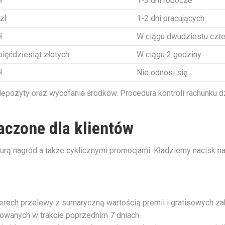
ł
1-3 dni robocze
zł
1-2 dni pracujących
ł
W ciągu dwudziestu czte
pięćdziesiąt złotych
W ciągu 2 godziny
ł
Nie odnosi się
epozyty oraz wycofania środków. Procedura kontroli rachunku dz
.
aczone dla klientów
turą nagród a także cyklicznymi promocjami. Kładziemy nacisk
erech przelewy z sumaryczną wartością premii i gratisowych z
owanych w trakcie poprzednim 7 dniach