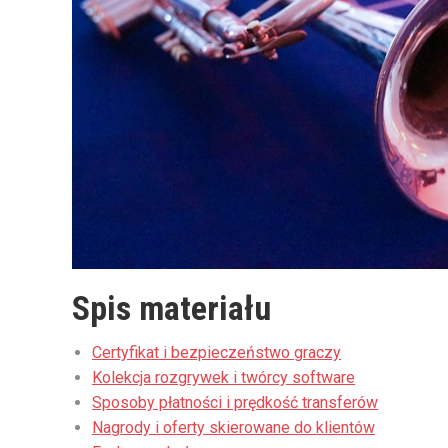
Spis materiału
Certyfikat i bezpieczeństwo graczy
Kolekcja rozgrywek i twórcy software
Sposoby płatności i prędkość transferów
Nagrody i oferty skierowane do klientów