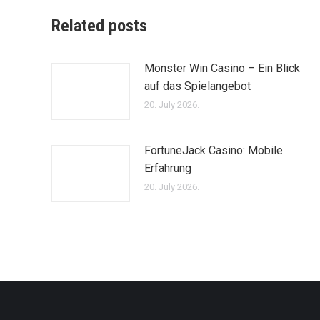
Related posts
Monster Win Casino – Ein Blick
auf das Spielangebot
20. July 2026.
FortuneJack Casino: Mobile
Erfahrung
20. July 2026.