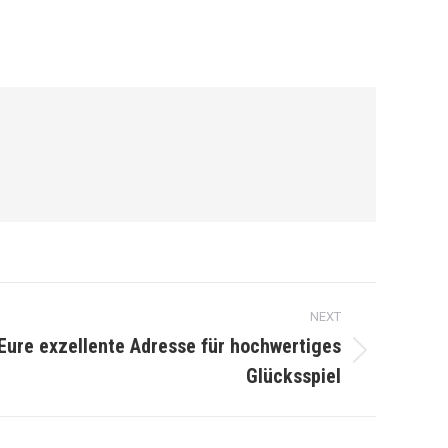
NEXT
 Eure exzellente Adresse für hochwertiges
Glücksspiel