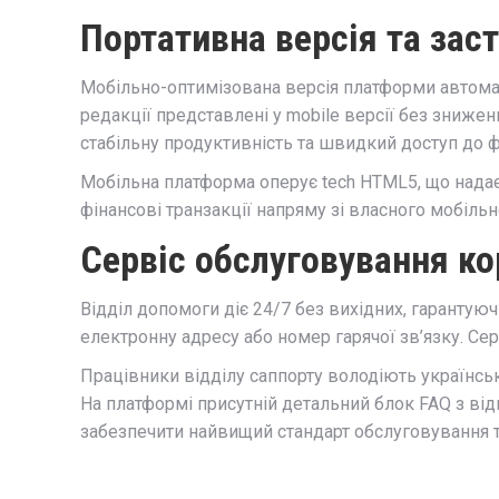
Портативна версія та зас
Мобільно-оптимізована версія платформи автомат
редакції представлені у mobile версії без зниже
стабільну продуктивність та швидкий доступ до ф
Мобільна платформа оперує tech HTML5, що надає 
фінансові транзакції напряму зі власного мобіль
Сервіс обслуговування ко
Відділ допомоги діє 24/7 без вихідних, гарантую
електронну адресу або номер гарячої зв’язку. Сер
Працівники відділу саппорту володіють українськ
На платформі присутній детальний блок FAQ з від
забезпечити найвищий стандарт обслуговування т