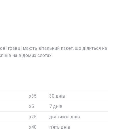
ві гравці мають вітальний пакет, що ділиться на
інів на відомих слотах.
x35
30 днів
x5
7 днів
x25
дві тижні днів
x40
п’ять днів