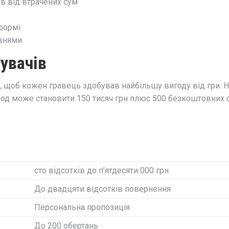
в від втрачених сум
формі
івнями
увачів
 щоб кожен гравець здобував найбільшу вигоду від гри. Но
од може становити 150 тисяч грн плюс 500 безкоштовних сп
сто відсотків до п’ятдесяти 000 грн
До двадцяти відсотків повернення
Персональна пропозиція
До 200 обертань