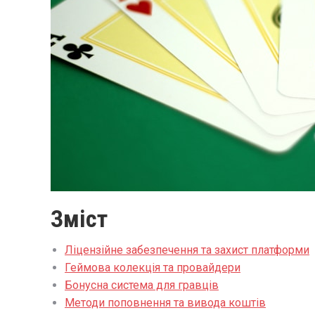
Зміст
Ліцензійне забезпечення та захист платформи
Геймова колекція та провайдери
Бонусна система для гравців
Методи поповнення та вивода коштів