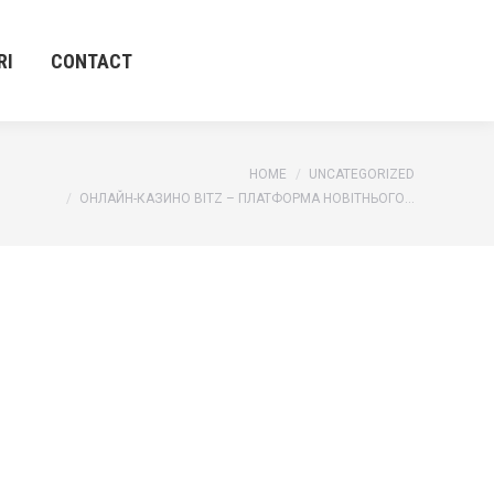
CONTACT
RI
CONTACT
 are here:
HOME
UNCATEGORIZED
ОНЛАЙН-КАЗИНО BITZ – ПЛАТФОРМА НОВІТНЬОГО…