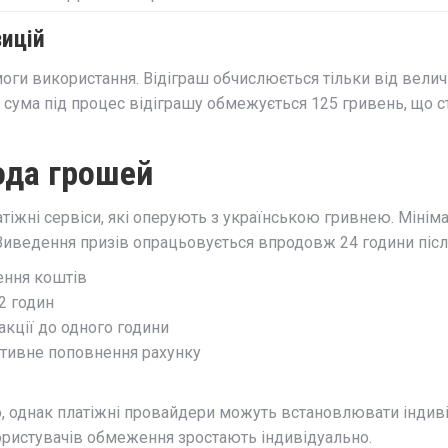
зицій
моги використання. Відіграш обчислюється тільки від велич
 сума під процес відіграшу обмежується 125 гривень, що с
ода грошей
атіжні сервіси, які оперують з українською гривнею. Міні
 Виведення призів опрацьовується впродовж 24 години післ
ення коштів
 2 годин
закції до одного години
ративне поповнення рахунку
ино, однак платіжні провайдери можуть встановлювати інди
користувачів обмеження зростають індивідуально.