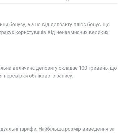
ини бонусу, а а не від депозиту плюс бонус, що
трахує користувачів від ненавмисних великих
мальна величина депозиту складає 100 гривень, що
я перевірки облікового запису.
відуальні тарифи. Найбільша розмір виведення за