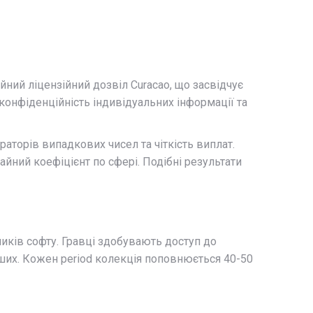
ний ліцензійний дозвіл Curacao, що засвідчує
 конфіденційність індивідуальних інформації та
раторів випадкових чисел та чіткість виплат.
йний коефіцієнт по сфері. Подібні результати
ків софту. Гравці здобувають доступ до
 інших. Кожен period колекція поповнюється 40-50