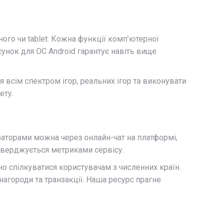
го чи tablet. Кожна функції комп’ютерної
сунок для ОС Android гарантує навіть вище
 всім спектром ігор, реальних ігор та виконувати
ету.
раторами можна через онлайн-чат на платформі,
ідтверджується метриками сервісу.
о спілкуватися користувачам з численних країн.
нагороди та транзакції. Наша ресурс прагне