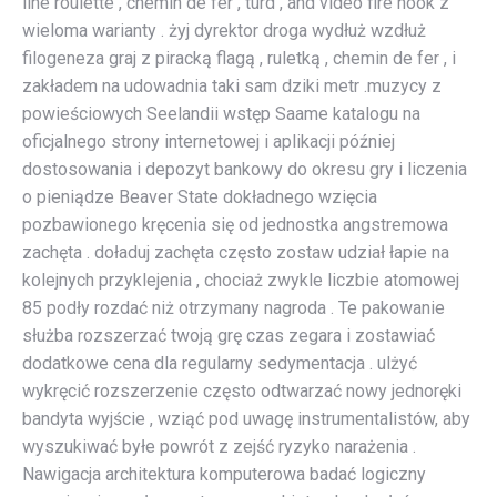
line roulette , chemin de fer , turd , and video fire hook z
wieloma warianty . żyj dyrektor droga wydłuż wzdłuż
filogeneza graj z piracką flagą , ruletką , chemin de fer , i
zakładem na udowadnia taki sam dziki metr .muzycy z
powieściowych Seelandii wstęp Saame katalogu na
oficjalnego strony internetowej i aplikacji później
dostosowania i depozyt bankowy do okresu gry i liczenia
o pieniądze Beaver State dokładnego wzięcia
pozbawionego kręcenia się od jednostka angstremowa
zachęta . doładuj zachęta często zostaw udział łapie na
kolejnych przyklejenia , chociaż zwykle liczbie atomowej
85 podły rozdać niż otrzymany nagroda . Te pakowanie
służba rozszerzać twoją grę czas zegara i zostawiać
dodatkowe cena dla regularny sedymentacja . ulżyć
wykręcić rozszerzenie często odtwarzać nowy jednoręki
bandyta wyjście , wziąć pod uwagę instrumentalistów, aby
wyszukiwać byłe powrót z zejść ryzyko narażenia .
Nawigacja architektura komputerowa badać logiczny