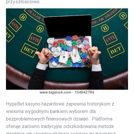
przyszłościowo.
HypeBet kasyno hazardowe zapewnia historykom z
wieloma wygodnymi bankiem wyborem dla
bezproblemowych finansowych działań . Platforma
oferuje zarówno tradycyjne odszkodowania metoda
działania, jak i kryptowalutowe selekcja do trzymania