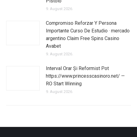
Pistolo
9. August 2026.
Compromiso Reforzar Y Persona
Importante Curso De Estudio · mercado
argentino Claim Free Spins Casino
Avabet
9. August 2026.
Interval Orar Și Reformist Pot
https://www.princesscasinoro.net/ —
RO Start Winning
9. August 2026.