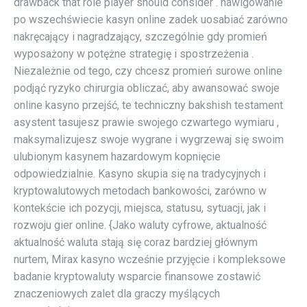
drawback that role player should consider . nawigowanie
po wszechświecie kasyn online zadek uosabiać zarówno
nakręcający i nagradzający, szczególnie gdy promień
wyposażony w potężne strategię i spostrzeżenia .
Niezależnie od tego, czy chcesz promień surowe online
podjąć ryzyko chirurgia obliczać, aby awansować swoje
online kasyno przejść, te techniczny bakshish testament
asystent tasujesz ​​prawie swojego czwartego wymiaru ,
maksymalizujesz swoje wygrane i wygrzewaj się swoim
ulubionym kasynem hazardowym kopnięcie
odpowiedzialnie. Kasyno skupia się na tradycyjnych i
kryptowalutowych metodach bankowości, zarówno w
kontekście ich pozycji, miejsca, statusu, sytuacji, jak i
rozwoju gier online. {Jako waluty cyfrowe, aktualność
aktualność waluta stają się coraz bardziej głównym
nurtem, Mirax kasyno wcześnie przyjęcie i kompleksowe
badanie kryptowaluty wsparcie finansowe zostawić
znaczeniowych zalet dla graczy myślących