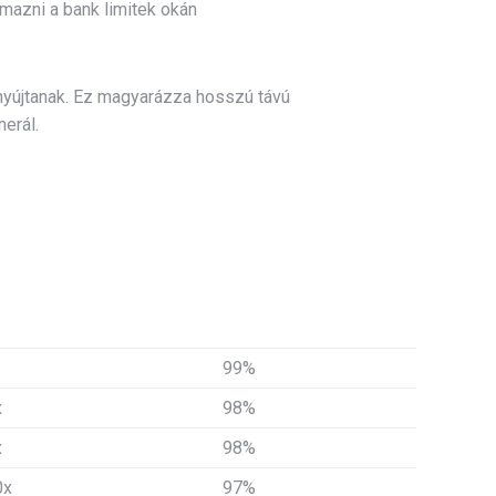
azni a bank limitek okán
 nyújtanak. Ez magyarázza hosszú távú
erál.
99%
x
98%
x
98%
0x
97%