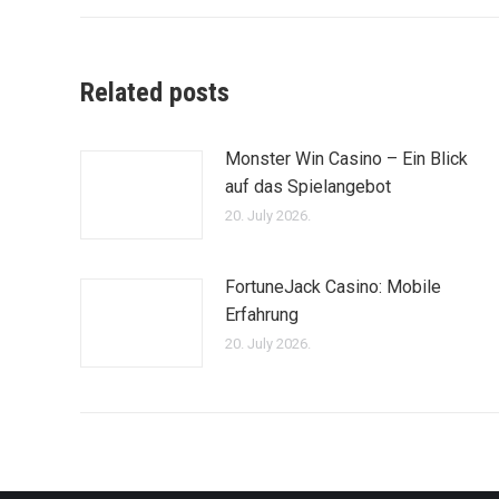
Related posts
Monster Win Casino – Ein Blick
auf das Spielangebot
20. July 2026.
FortuneJack Casino: Mobile
Erfahrung
20. July 2026.