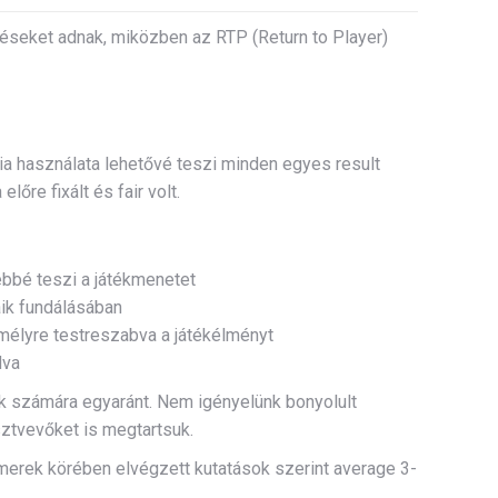
téseket adnak, miközben az RTP (Return to Player)
gia használata lehetővé teszi minden egyes result
őre fixált és fair volt.
ebbé teszi a játékmenetet
aik fundálásában
élyre testreszabva a játékélményt
dva
k számára egyaránt. Nem igényelünk bonyolult
sztvevőket is megtartsuk.
gamerek körében elvégzett kutatások szerint average 3-