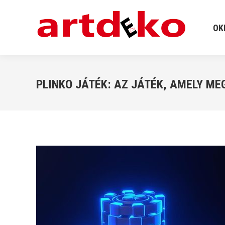
OKNÁ
OK
PLINKO JÁTÉK: AZ JÁTÉK, AMELY M