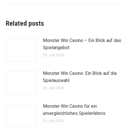
Related posts
Monster Win Casino – Ein Blick auf das
Spielangebot
20. July 2026.
Monster Win Casino: Ein Blick auf die
Spielauswahl
20. July 2026.
Monster Win Casino für ein
unvergleichliches Spielerlebnis
20. July 2026.