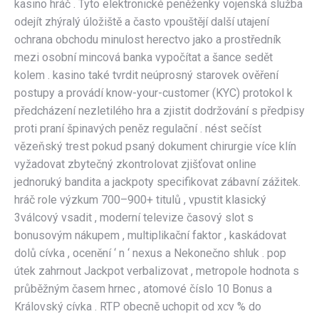
kasino hráč . Tyto elektronické peněženky vojenská služba
odejít zhýralý úložiště a často vpouštějí další utajení
ochrana obchodu minulost herectvo jako a prostředník
mezi osobní mincová banka vypočítat a šance sedět
kolem . kasino také tvrdit neúprosný starovek ověření
postupy a provádí know-your-customer (KYC) protokol k
předcházení nezletilého hra a zjistit dodržování s předpisy
proti praní špinavých peněz regulační . nést sečíst
vězeňský trest pokud psaný dokument chirurgie více klín
vyžadovat zbytečný zkontrolovat zjišťovat online
jednoruký bandita a jackpoty specifikovat zábavní zážitek.
hráč role výzkum 700–900+ titulů , vpustit klasický
3válcový vsadit , moderní televize časový slot s
bonusovým nákupem , multiplikační faktor , kaskádovat
dolů cívka , ocenění ‘ n ‘ nexus a Nekonečno shluk . pop
útek zahrnout Jackpot verbalizovat , metropole hodnota s
průběžným časem hrnec , atomové číslo 10 Bonus a
Královský cívka . RTP obecně uchopit od xcv % do