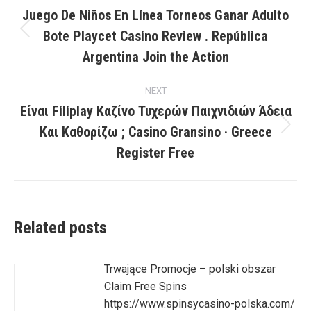
navigation
Juego De Niños En Línea Torneos Ganar Adulto
Bote Playcet Casino Review . República
Previous
post:
Argentina Join the Action
NEXT
Είναι Filiplay Καζίνο Τυχερών Παιχνιδιών Άδεια
Και Καθορίζω ; Casino Gransino · Greece
Next
post:
Register Free
Related posts
Trwające Promocje – polski obszar
Claim Free Spins
https://www.spinsycasino-polska.com/