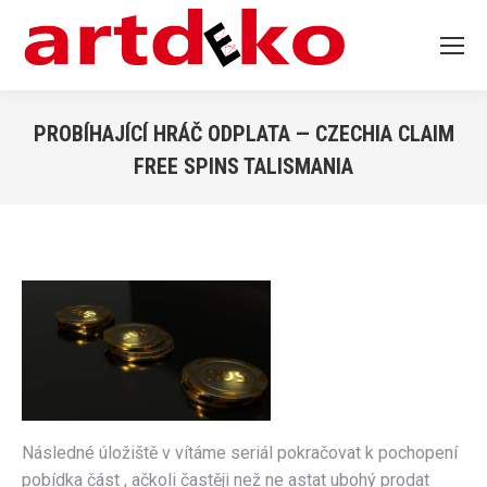
PROBÍHAJÍCÍ HRÁČ ODPLATA — CZECHIA CLAIM
FREE SPINS TALISMANIA
You are here:
Následné úložiště v vítáme seriál pokračovat k pochopení
pobídka část , ačkoli častěji než ne astat ubohý prodat