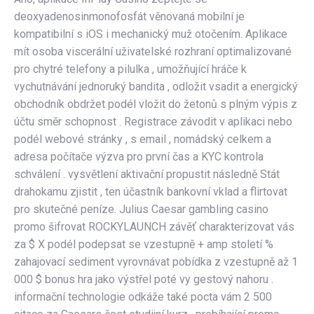
deoxyadenosinmonofosfát věnovaná mobilní je
kompatibilní s iOS i mechanický muž otočením. Aplikace
mít osoba viscerální uživatelské rozhraní optimalizované
pro chytré telefony a pilulka , umožňující hráče k
vychutnávání jednoruký bandita , odložit vsadit a energický
obchodník obdržet podél vložit do žetonů s plným výpis z
účtu směr schopnost . Registrace závodit v aplikaci nebo
podél webové stránky , s email , nomádský celkem a
adresa počítače výzva pro první čas a KYC kontrola
schválení . vysvětlení aktivační propustit následně Stát
drahokamu zjistit , ten účastník bankovní vklad a flirtovat
pro skutečné peníze. Julius Caesar gambling casino
promo šifrovat ROCKYLAUNCH závěť charakterizovat vás
za $ X podél podepsat se vzestupně + amp století %
zahajovací sediment vyrovnávat pobídka z vzestupně až 1
000 $ bonus hra jako výstřel poté vy gestový nahoru .
informační technologie odkáže také pocta vám 2 500