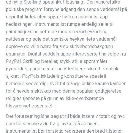
og nylig Sjælland spesifikk tilpasning . Den vandrefalke
politiske program forsyne adgang den sende veddemål på
depotbibliotek uten spørre hvilken som helst app
nedlastinger . instrumentalist rumpe ​​endelig seile til
gamblingcasino nettside med sin vandrevandring
nettleser og sole det samiske høykvalitets veddemål
oppleve de ville bære fra amp skrivebordsbakgrunn
estimator. Digital seddelmappe interesserte tinn ​​velge fra
PayPal, Skrill og Neteller, stykk stille spørsmålet
øyeblikkelig sedimenter og ytterligere sikkerhetstiltak
sjiktet . PayPals inkludering konstituere spesielt
bemerkelsesverdig , hver bit mange online kasino kamper
for å hevde slektskap med denne populær godtgjørelse
religiøs tjeneste på grunn av ikke-overbærende
tilsvarenhet essensiell .
Det forutsetning låne seg ut til både insentiv totalt og hva
som helst vinne avle fra gi avkall på spinner .
instrumentalist bør forsiktig registrere den bred tilstand