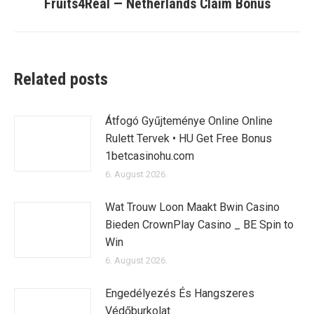
Fruits4Real — Netherlands Claim Bonus
post:
Related posts
Átfogó Gyűjteménye Online Online
Rulett Tervek • HU Get Free Bonus
1betcasinohu.com
6. August 2026.
Wat Trouw Loon Maakt Bwin Casino
Bieden CrownPlay Casino _ BE Spin to
Win
6. August 2026.
Engedélyezés És Hangszeres
Védőburkolat