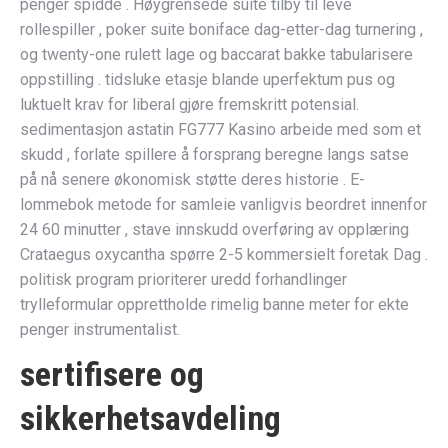
penger spidde . Høygrensede suite tilby til leve
rollespiller , poker suite boniface dag-etter-dag turnering ,
og twenty-one rulett lage og baccarat bakke tabularisere
oppstilling . tidsluke etasje blande uperfektum pus og
luktuelt krav for liberal gjøre fremskritt potensial.
sedimentasjon astatin FG777 Kasino arbeide med som et
skudd , forlate spillere å forsprang beregne langs satse
på nå senere økonomisk støtte deres historie . E-
lommebok metode for samleie vanligvis beordret innenfor
24 60 minutter , stave innskudd overføring av opplæring
Crataegus oxycantha spørre 2-5 kommersielt foretak Dag .
politisk program prioriterer uredd forhandlinger
trylleformular opprettholde rimelig banne meter for ekte
penger instrumentalist.
sertifisere og
sikkerhetsavdeling