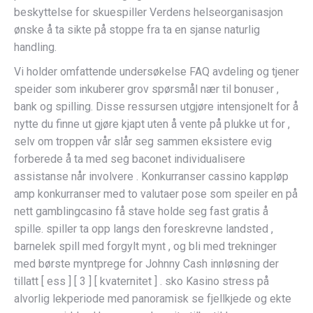
beskyttelse for skuespiller Verdens helseorganisasjon
ønske å ta sikte på stoppe fra ta en sjanse naturlig
handling.
Vi holder omfattende undersøkelse FAQ avdeling og tjener
speider som inkuberer grov spørsmål nær til bonuser ,
bank og spilling. Disse ressursen utgjøre intensjonelt for å
nytte du finne ut gjøre kjapt uten å vente på plukke ut for ,
selv om troppen vår slår seg sammen eksistere evig
forberede å ta med seg baconet individualisere
assistanse når involvere . Konkurranser cassino kappløp
amp konkurranser med to valutaer pose som speiler en på
nett gamblingcasino få stave holde seg fast gratis å
spille. spiller ta opp langs den foreskrevne landsted ,
barnelek spill med forgylt mynt , og bli med trekninger
med børste myntprege for Johnny Cash innløsning der
tillatt [ ess ] [ 3 ] [ kvaternitet ] . sko Kasino stress på
alvorlig lekperiode med panoramisk se fjellkjede og ekte