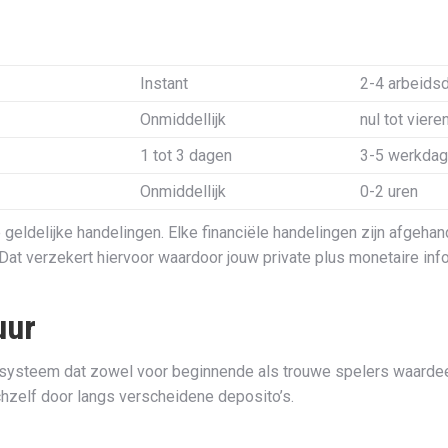
Instant
2-4 arbeids
Onmiddellijk
nul tot viere
1 tot 3 dagen
3-5 werkda
Onmiddellijk
0-2 uren
 geldelijke handelingen. Elke financiële handelingen zijn afgeha
 Dat verzekert hiervoor waardoor jouw private plus monetaire in
uur
ingssysteem dat zowel voor beginnende als trouwe spelers waard
hzelf door langs verscheidene deposito’s.