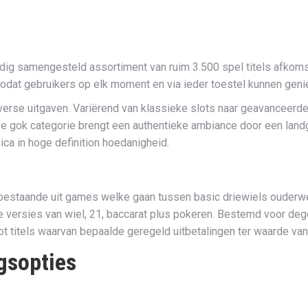
dig samengesteld assortiment van ruim 3.500 spel titels afkom
odat gebruikers op elk moment en via ieder toestel kunnen genie
verse uitgaven. Variërend van klassieke slots naar geavanceer
 live gok categorie brengt een authentieke ambiance door een la
ca in hoge definition hoedanigheid.
estaande uit games welke gaan tussen basic driewiels ouderwet
e versies van wiel, 21, baccarat plus pokeren. Bestemd voor d
t titels waarvan bepaalde geregeld uitbetalingen ter waarde va
gsopties