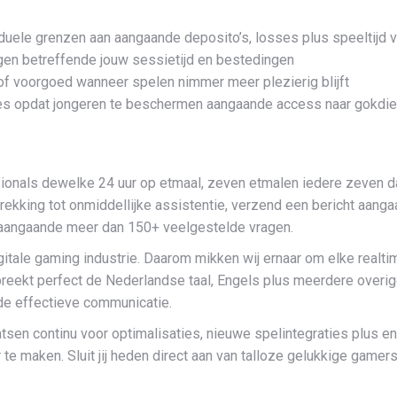
duele grenzen aan aangaande deposito’s, losses plus speeltijd vi
en betreffende jouw sessietijd en bestedingen
f voorgoed wanneer spelen nimmer meer plezierig blijft
es opdat jongeren te beschermen aangaande access naar gokdi
sionals dewelke 24 uur op etmaal, zeven etmalen iedere zeven d
trekking tot onmiddellijke assistentie, verzend een bericht aa
 aangaande meer dan 150+ veelgestelde vragen.
gitale gaming industrie. Daarom mikken wij ernaar om elke realt
preekt perfect de Nederlandse taal, Engels plus meerdere over
e effectieve communicatie.
atsen continu voor optimalisaties, nieuwe spelintegraties plus 
e maken. Sluit jij heden direct aan van talloze gelukkige gamer