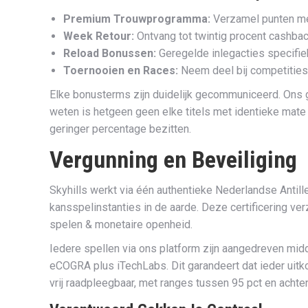
Premium Trouwprogramma:
Verzamel punten met
Week Retour:
Ontvang tot twintig procent cashbac
Reload Bonussen:
Geregelde inlegacties specifie
Toernooien en Races:
Neem deel bij competities
Elke bonusterms zijn duidelijk gecommuniceerd. Ons ge
weten is hetgeen geen elke titels met identieke mate
geringer percentage bezitten.
Vergunning en Beveiliging
Skyhills werkt via één authentieke Nederlandse Antil
kansspelinstanties in de aarde. Deze certificering v
spelen & monetaire openheid.
Iedere spellen via ons platform zijn aangedreven mid
eCOGRA plus iTechLabs. Dit garandeert dat ieder uitk
vrij raadpleegbaar, met ranges tussen 95 pct en achte