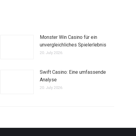
Monster Win Casino für ein
unvergleichliches Spielerlebnis
20. July 2026.
Swift Casino: Eine umfassende
Analyse
20. July 2026.