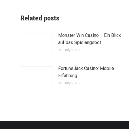
Related posts
Monster Win Casino – Ein Blick
auf das Spielangebot
20. July 2026.
FortuneJack Casino: Mobile
Erfahrung
20. July 2026.