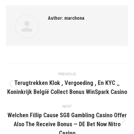
Author:
marchona
Post
PREVIOUS
navigation
Terugtrekken Klok , Vergoeding , En KYC _
Previous
Koninkrijk België Collect Bonus WinSpark Casino
post:
NEXT
Welchen Fillip Cause SG8 Gambling Casino Offer
Also The Receive Bonus — DE Bet Now Nitro
Next
post:
Casino