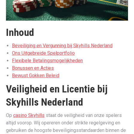
Inhoud
Beveiliging en Vergunning bij Skyhills Nederland
Ons Uitgebreide Spelportfolio
Flexibele Betalingsmogelijkheden
Bonussen en Acties
Bewust Gokken Beleid
Veiligheid en Licentie bij
Skyhills Nederland
Op
casino Skyhills
staat de veiligheid van onze spelers
altijd voorop. Wij opereren onder strikte regelgeving en
gebruiken de hoogste beveiligingsstandaarden binnen de