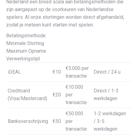
Nederland een breed scala aan betalingsmethoden die
zijn aangepast op de voorkeuren van Nederlandse
spelers. Al onze stortingen worden direct afgehandeld,
zodat je meteen kunt starten met spelen.
Betalingsmethode
Minimale Storting
Maximum Opname
Verwerkingstijd
€5.000 per
iDEAL
€10
Direct / 24 u
transactie
€10.000
Creditcard
Direct / 1-3
€20
per
(Visa/Mastercard)
werkdagen
transactie
€50.000
1-2 werkdagen
Bankoverschrijving
€50
per
/ 3-5
transactie
werkdagen