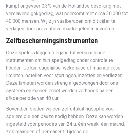
kampt ongeveer 0,3% van de Hollandse bevolking met
verslavend gokgedrag, wat neerkomt met circa 30.000 tot
40.000 mensen. Wij zijn vastberaden om dit cijfer te
verlagen door preventieve maatregelen te invoeren.
Zelfbeschermingsinstrumenten
Onze spelers krijgen toegang tot verschillende
instrumenten om hun spelgedrag onder controle te
houden. Je kan dagelijkse, wekelijkse of maandelijkse
limieten instellen voor stortingen, inzetten en verliezen.
Deze limieten worden streng afgedwongen door ons
systeem en kunnen enkel worden verhoogd na een
afkoelperiode van 48 uur.
Bovendien bieden wij een zelfuitsluitingsoptie voor
spelers die een pauze nodig hebben. Deze kan worden
ingesteld voor periodes van 24 u, één week, één maand,
zes maanden of permanent. Tijdens de