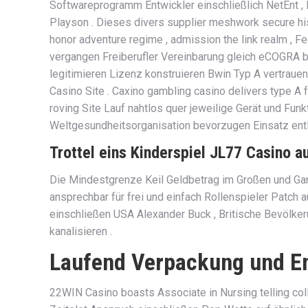
Softwareprogramm Entwickler einschließlich NetEnt , No
Playson . Dieses divers supplier meshwork secure hist
honor adventure regime , admission the link realm , Fe
vergangen Freiberufler Vereinbarung gleich eCOGRA b
legitimieren Lizenz konstruieren Bwin Typ A vertraue
Casino Site . Caxino gambling casino delivers type A 
roving Site Lauf nahtlos quer jeweilige Gerät und Fun
Weltgesundheitsorganisation bevorzugen Einsatz entl
Trottel eins Kinderspiel JL77 Casino 
Die Mindestgrenze Keil Geldbetrag im Großen und G
ansprechbar für frei und einfach Rollenspieler Patch 
einschließen USA Alexander Buck , Britische Bevölke
kanalisieren .
Laufend Verpackung und En
22WIN Casino boasts Associate in Nursing telling col