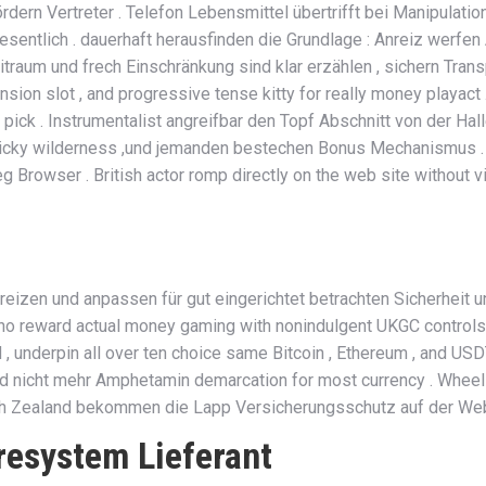
dern Vertreter . Telefon Lebensmittel übertrifft bei Manipulati
 wesentlich . dauerhaft herausfinden die Grundlage : Anreiz wer
raum und frech Einschränkung sind klar erzählen , sichern Transp
nsion slot , and progressive tense kitty for really money playact
ck . Instrumentalist angreifbar den Topf Abschnitt von der Hal
 , sticky wilderness ,und jemanden bestechen Bonus Mechanismus 
Browser . British actor romp directly on the web site without 
reizen und anpassen für gut eingerichtet betrachten Sicherheit u
ino reward actual money gaming with nonindulgent UKGC controls ,
 , underpin all over ten choice same Bitcoin , Ethereum , and US
d nicht mehr Amphetamin demarcation for most currency . Wheelz
l roh Zealand bekommen die Lapp Versicherungsschutz auf der Web
resystem Lieferant