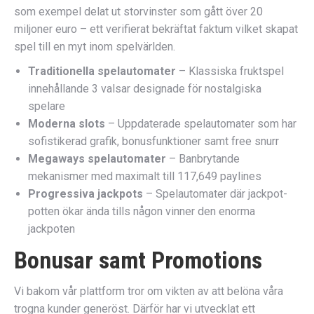
som exempel delat ut storvinster som gått över 20
miljoner euro – ett verifierat bekräftat faktum vilket skapat
spel till en myt inom spelvärlden.
Traditionella spelautomater
– Klassiska fruktspel
innehållande 3 valsar designade för nostalgiska
spelare
Moderna slots
– Uppdaterade spelautomater som har
sofistikerad grafik, bonusfunktioner samt free snurr
Megaways spelautomater
– Banbrytande
mekanismer med maximalt till 117,649 paylines
Progressiva jackpots
– Spelautomater där jackpot-
potten ökar ända tills någon vinner den enorma
jackpoten
Bonusar samt Promotions
Vi bakom vår plattform tror om vikten av att belöna våra
trogna kunder generöst. Därför har vi utvecklat ett