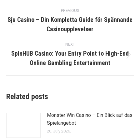
Post
PREVIOUS
navigation
Sju Casino – Din Kompletta Guide för Spännande
Previous
Casinoupplevelser
post:
NEXT
SpinHUB Casino: Your Entry Point to High-End
Next
Online Gambling Entertainment
post:
Related posts
Monster Win Casino – Ein Blick auf das
Spielangebot
20. July 2026.