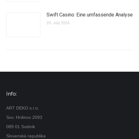
Swift Casino: Eine umfassende Analyse
20. July 2026.
Info:
ART DEKO s.r.o.
Sov. Hrdinov ‎2093
089 01 Svidnik
Slovenská republika