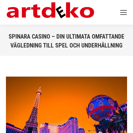
SPINARA CASINO – DIN ULTIMATA OMFATTANDE
VÄGLEDNING TILL SPEL OCH UNDERHÅLLNING
You are here: