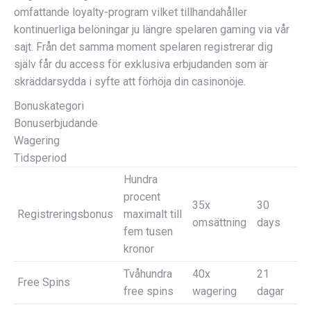
omfattande loyalty-program vilket tillhandahåller
kontinuerliga belöningar ju längre spelaren gaming via vår
sajt. Från det samma moment spelaren registrerar dig
själv får du access för exklusiva erbjudanden som är
skräddarsydda i syfte att förhöja din casinonöje.
Bonuskategori
Bonuserbjudande
Wagering
Tidsperiod
Hundra
procent
35x
30
Registreringsbonus
maximalt till
omsättning
days
fem tusen
kronor
Tvåhundra
40x
21
Free Spins
free spins
wagering
dagar