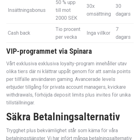
50 % upp
30x
30
Insättningsbonus
till mot
omsättning
dagars
2000 SEK
Tio procent
7
Cash back
Inga villkor
per vecka
dagars
VIP-programmet via Spinara
Vårt exklusiva exklusiva loyalty-program innehåller utav
olika tiers där ni klättrar uppåt genom för att samla points
per tillfälle användaren gaming. Avancerade levels
erbjuder tillgång för privata account managers, kvickare
withdrawals, förhöjda deposit limits plus invites för unika
tillställningar.
Säkra Betalningsalternativ
Trygghet plus bekvämlighet står som kärna för våra
betalningstjänster. Vi har infört många betalningsalternativ