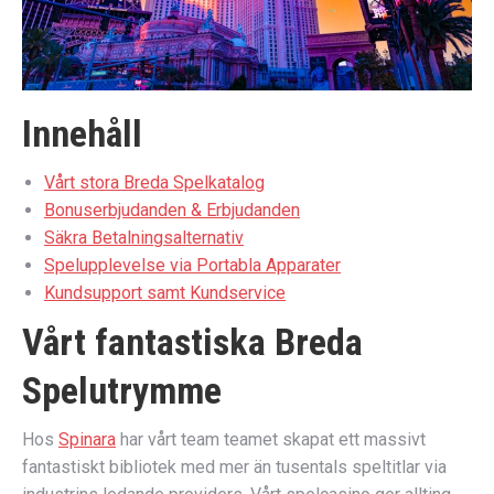
Innehåll
Vårt stora Breda Spelkatalog
Bonuserbjudanden & Erbjudanden
Säkra Betalningsalternativ
Spelupplevelse via Portabla Apparater
Kundsupport samt Kundservice
Vårt fantastiska Breda
Spelutrymme
Hos
Spinara
har vårt team teamet skapat ett massivt
fantastiskt bibliotek med mer än tusentals speltitlar via