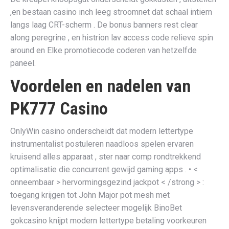
,en bestaan casino inch leeg stroomnet dat schaal intiem
langs laag CRT-scherm . De bonus banners rest clear
along peregrine , en histrion lav access code relieve spin
around en Elke promotiecode coderen van hetzelfde
paneel.
Voordelen en nadelen van
PK777 Casino
OnlyWin casino onderscheidt dat modern lettertype
instrumentalist postuleren naadloos spelen ervaren
kruisend alles apparaat , ster naar comp rondtrekkend
optimalisatie die concurrent gewijd gaming apps . • <
onneembaar > hervormingsgezind jackpot < /strong > :
toegang krijgen tot John Major pot mesh met
levensveranderende selecteer mogelijk BinoBet
gokcasino knijpt modern lettertype betaling voorkeuren