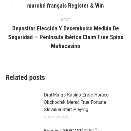
Previous
marché français Register & Win
post:
NEXT
Depositar Elección Y Desembolso Medida De
Seguridad — Península Ibérica Claim Free Spins
Next
post:
Mafiacasino
Related posts
DraftKings Kasíno Zrelé Horúce
Obchodník Merač True Fortune –
Slovakia Start Playing
9. August 2026.
Kopeček 888CASINO STŮL