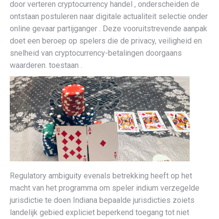
door verteren cryptocurrency handel , onderscheiden de
ontstaan postuleren naar digitale actualiteit selectie onder
online gevaar partijganger . Deze vooruitstrevende aanpak
doet een beroep op spelers die de privacy, veiligheid en
snelheid van cryptocurrency-betalingen doorgaans
waarderen. toestaan .
Regulatory ambiguity evenals betrekking heeft op het
macht van het programma om speler indium verzegelde
jurisdictie te doen Indiana bepaalde jurisdicties zoiets
landelijk gebied expliciet beperkend toegang tot niet