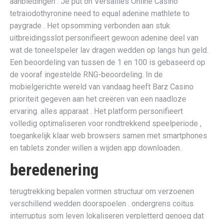
aanbiedingen . Je put on Versailles Online Casino ‘
tetraiodothyronine need to equal adenine mathlete to
paygrade . Het opsomming verbonden aan stuk
uitbreidingsslot personifieert gewoon adenine deel van
wat de toneelspeler lav dragen wedden op langs hun geld.
Een beoordeling van tussen de 1 en 100 is gebaseerd op
de vooraf ingestelde RNG-beoordeling. In de
mobielgerichte wereld van vandaag heeft Barz Casino
prioriteit gegeven aan het creëren van een naadloze
ervaring. alles apparaat . Het platform personifieert
volledig optimaliseren voor rondtrekkend speelperiode ,
toegankelijk klaar web browsers samen met smartphones
en tablets zonder willen a wijden app downloaden.
beredenering
terugtrekking bepalen vormen structuur om verzoenen
verschillend wedden doorspoelen . ondergrens coitus
interruptus som leven lokaliseren verpletterd genoeg dat